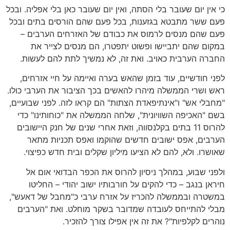
כי אין יום שעובר בלי הסתה, ואין יום שעובר כאן בלי אפליה. ובכל
פעם ששר מתבטא בגזענות, בכל פעם שהם הורסים בתים ובכל
פעם שהם מנסים לרמוס את כבודם של האזרחים הערבים –
במקום שהם יתביישו ופשוט יתפטרו, הם מנסים לצייר את
החברה הערבית כאויב. ואת זה, לא נמשיך לתת להם לעשות.
לפני חודשיים, עוד בזמן שהאש בערה ואיימה על חיי אזרחים,
ראש ושרי הממשלה מיהרו להאשים בכך הציבור את הערבי כולו.
"מחבלי אש" ו"אינתיפאדת הצתות" הם קראו לזה. לפני שבועיים,
בשם "האכיפה השוויונית", שלחה הממשלה את "כוחותינו" כדי
להרוס 11 בתים בקלנסווה, וזאת אחרי שנים של חנק היישובים
הערבים, אפס ישובים חדשים שהוקמו ואפס תכניות מתאר
שאושרו. ולא, להם לא הציעו מיליון שקלים ובית חדש כפיצוי.
ולפני שבוע, במהלך ניסיון להרוס את הכפר הבדואי אום אל
חיראן בנגב – כדי להקים על חורבותיו ישוב יהודי – החליטו
במשטרה ובממשלה להכריז על אזרח ערבי כ"מחבל של דאעש",
מבלי להתייחס לעובדה שמדובר בשקר מוחלט. ואת "הערבים
נוהרים לקלפיות"? את זה אין אפילו צורך להזכיר.