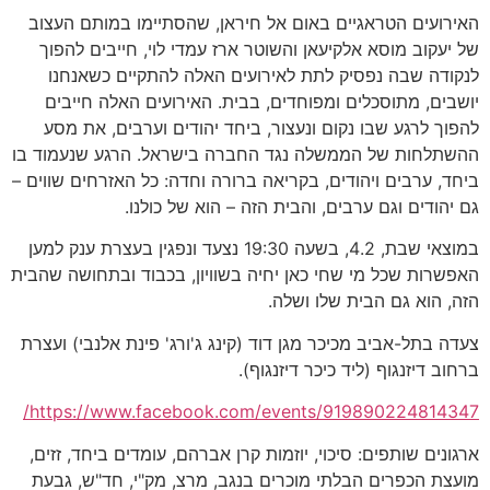
האירועים הטראגיים באום אל חיראן, שהסתיימו במותם העצוב
של יעקוב מוסא אלקיעאן והשוטר ארז עמדי לוי, חייבים להפוך
לנקודה שבה נפסיק לתת לאירועים האלה להתקיים כשאנחנו
יושבים, מתוסכלים ומפוחדים, בבית. האירועים האלה חייבים
להפוך לרגע שבו נקום ונעצור, ביחד יהודים וערבים, את מסע
ההשתלחות של הממשלה נגד החברה בישראל. הרגע שנעמוד בו
ביחד, ערבים ויהודים, בקריאה ברורה וחדה: כל האזרחים שווים –
גם יהודים וגם ערבים, והבית הזה – הוא של כולנו.
במוצאי שבת, 4.2, בשעה 19:30 נצעד ונפגין בעצרת ענק למען
האפשרות שכל מי שחי כאן יחיה בשוויון, בכבוד ובתחושה שהבית
הזה, הוא גם הבית שלו ושלה.
צעדה בתל-אביב מכיכר מגן דוד (קינג ג'ורג' פינת אלנבי) ועצרת
ברחוב דיזנגוף (ליד כיכר דיזנגוף).
https://www.facebook.com/events/919890224814347/
ארגונים שותפים: סיכוי, יוזמות קרן אברהם, עומדים ביחד, זזים,
מועצת הכפרים הבלתי מוכרים בנגב, מרצ, מק"י, חד"ש, גבעת