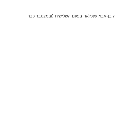
 שבצריפין לתמיכה בסרבנית הכיבוש עתליה בן-אבא שנכלאה בפעם השלישית (ובמצטבר כבר