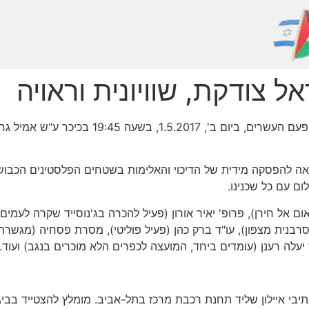
 צודקת, שוויונית וראויה
אירוע הדלקת המשואות, ביוזמת "יש גבול", יתקיי
ות לציון 50 שנות כיבוש, בקריאה להפסקה מידית של הדיכוי והאלימות בשטחים הפלסטינ
ום עם כל שכנינו.
ם אל חירן), פרופ' יאיר אורון (פעיל להכרה בג'נוסייד שקרה לעמים
 (סרבנית מצפון), עו"ד ברק כהן (פעיל פוליטי), מסרת פסחיה (מגש
ר יעלה רענן (עומדים ביחד, המועצה לכפרים הלא מוכרים בנגב) ועוד.