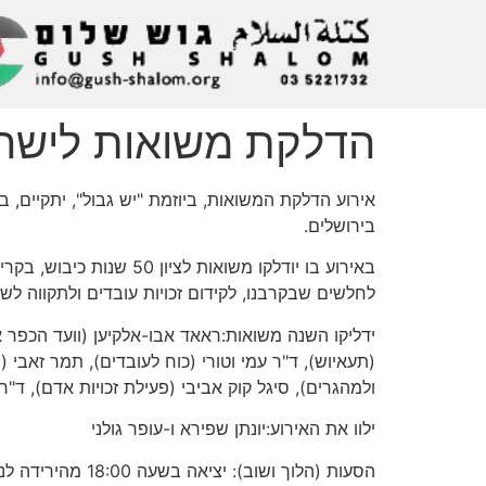
הדלקת משואות לישראל
בירושלים.
באירוע בו יודלקו משוא
לחלשים שבקרבנו, לקידום זכויות עובדים ולתקווה לשל
ידליקו השנה משואות:ראאד אבו-אלקיען (וועד הכפר או
(תעאיוש), ד"ר עמי וטורי (כוח לעובדים), תמר זאבי
ולמהגרים), סיגל קוק אביבי (פעילת זכויות אדם), ד"
ילוו את האירוע:יונתן שפירא ו-עופר גולני
הסעות (הלוך ושוב): יציאה בשעה 18:00 מהירידה לנתיבי איילון שליד תחנת רכבת מרכז בתל-אביב. מומלץ להצטייד בביגוד חם.