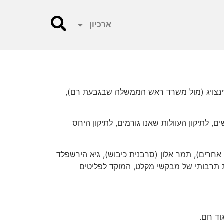
ארכיון
ם, בפעם העשרים, ביום ב', 1.5.2017, בשעה 19:45 בכיכר ע"ש אמיל גרינצויג (מול משרד ראש הממשלה שבגבעת רם),
ים הכבושים, לתיקון העוולות שאנו גורמים, לתיקון היחס
 אחרים), תמר אלון (סרבנית כיבוש), גיא הירשפלד
רת תרבותי של מבקשי מקלט, המוקד לפליטים