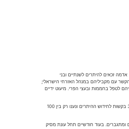
אדמה זכאים להיתרים לשנתיים ובני
קשר עם מקביליהם במנהל האזרחי הישראלי;
ם לטפל בחממות ובעצי הפרי. מיעוט ידיים
לפני חודש המת"קים הישראלי והפלסטיני הגיעו להסכמות לגבי הנפקת היתרי הכניסהלמרחב התפר; מאז הוגשו כ- 3,000 בקשות לחידוש ההיתרים ונענו רק בין 100
ם ומתגברים. בעוד חודשיים תחל עונת מסיק