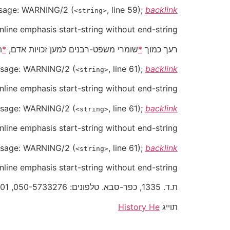
sage:
WARNING/2
(
, line 59);
backlink
<string>
Inline emphasis start-string without end-string.
רעך כמוך
*
שומרי משפט-רבנים למען זכויות אדם,
*
ת
sage:
WARNING/2
(
, line 61);
backlink
<string>
Inline emphasis start-string without end-string.
sage:
WARNING/2
(
, line 61);
backlink
<string>
Inline emphasis start-string without end-string.
sage:
WARNING/2
(
, line 61);
backlink
<string>
Inline emphasis start-string without end-string.
ת.ד. 1335, כפר-סבא. טלפונים: 050-5733276, 09-7670801.
תוייג
History He