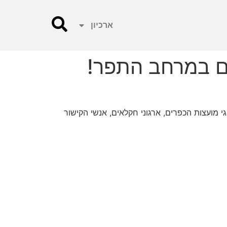
ארכיון
ם במרחב התפר!
ינים אותנו להשתתף בשביתת שבת ליד השער החקלאי מס.623 בהשתתפות נציגי מועצות הכפרים, ארגוני חקלאים, אנשי הקישור