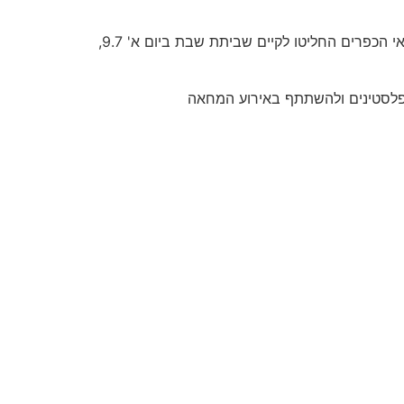
חקלאי הכפרים דיר אל-ע'וסון ועתיל הגישו 350 בקשות כניסה למרחב התפר, אושרו שתיבקשות בלבד. בעקבות כך, חקלאי הכפרים החליטו לקיים שביתת שבת ביום א' 9.7,
הפלסטינים ולהשתתף באירוע המחאה