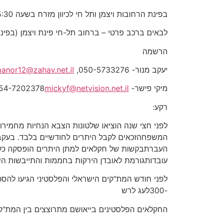
בפינת הרחובות ויצמן ותל חי לכיוון מזרח בשעה 05:30
לבאים ברכב פרטי – ברחוב תל-חי פינת ויצמן (בפינה
הרשמה
יעקב מנור- 050-5733276, 09-7670801
anor12@zahav.net.il
מיקי פישר- 054-7202378
mickyf@netvision.net.il
רקע:
לפני חצי שנה הוציאו שלטונות הצבא הנחיות מחמירו
המשפחהזכאים לקבל היתרים לחודשיים בלבד. בעקבו
העברתבקשות של חקלאים למתן היתרים הופסקה כליל.
עובדותגורמת לאובדן הירקות בחממות והתייבשות ה
-300לעג לרש
החקלאים הפלסטינים בייאושם מתרוצצים בין המת"ק הפ