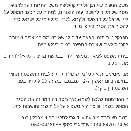
משט הנשים שאורגן על ידי קואליצת משט החרות נועד להביא
מסר של תקוה לתושבי עזה הנצורים, למחות על הסגר המוטל על
ידי ישראל על הרצועה ולקרוא ללחץ בינלאומי על ישראל כדי
להסיר את הסגר באופן מיידי.
הפרקליטות תזמן הפעם עדים לנושא רשימת המוצרים שמותר
להכניס לעזה ועצירת הספינה במים בינלאומיים.
בית המשפט לימאות ממשיך לדון בבקשת מדינת ישראל להחרים
את הספינה.
אנו מזמינים.ות את כל מי שיכול.ה להגיע לבית המשפט המחוזי
בחיפה ביום ראשון ה-12 לנובמבר בשעה 9:00 לדיון בפני
השופט רון סוקול.
זו ההזדמנות שלכם לשמוע איך מסבירה המדינה את הסגר
המוטל בשמנו וכיצד הוא משפיע על כל תושבי ותושבות עזה.
בשם העותרת מופיעה עו'ד גבי לסקי.זוהר צ'מברלין רגב
647077426 0034עו"ד גבי לסקי 054-4418988