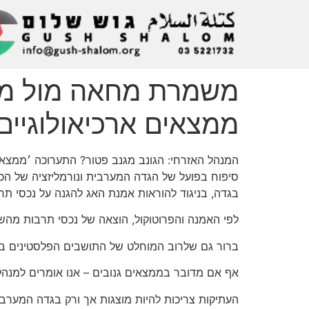
משמרת מחאה מול מוז
ממצאים ארכיאולוגיים‬
המנהל האזרחי: הגונב מגנב פטור? התערוכה ׳ממצא
סיפוח בפועל של הגדה המערבית ונורמליזציה של הכ
בגדה, בניגוד להוראות אמנת האג להגנה על נכסי תרבות בעת עימות מזוין (1954) והפרוטוקול הראשון שלה, הנח
לפי האמנה והפרוטוקול, הוצאה של נכסי תרבות מהש
ברור גם שלרוב המוחלט של התושבים הפלסטינים בג
אף אם מדובר בממצאים גנובים – אנו אומרים למנהל
העתיקות צריכות להיות מוצגות אך ורק בגדה המערבי