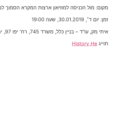
מקום: מול הכניסה למוזיאון ארצות המקרא הסמוך למו
זמן: יום ד׳, 30.01.2019, שעה 19:00
איתי מק, עו"ד – בניין כלל, משרד 745, רח' יפו 97, ירושליםטל' 02-5877766, פקס 02-5877744, נייד 050-7583741
תוייג
History He