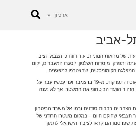
ארכיון
ל-אביב
תו במעצר בית. זאת, לאחר שבועות של מחאות המוניות. עוד דווח כי הצבא הציב
ה יתפרקו מוסדות השלטון, ייסגרו המעברים, יקום
צבא סודן מסר בהודעה כי "למרות הסבל והבטחות השווא, העם הזה היה סלחני ועבר את השלבים בחוכמה, מה שמנע כאוס והתפרקות. מ-19 בדצמבר ועד עכשיו עבר על
טר לא התעורר. אנחנו מתנצלים על הפגיעה באזרחים, על השהידים והפצועים. מה-9 באפריל הזהיר הוועד הביטחוני את המשטר, אך לא נענה
ת הצהריים רבבות סודנים זרמו אל משרד הביטחון
 הצבאי שהוקם היום – במקום משטרו הרודני של
עת שפרסמו הם קראו לציבור הישראלי לתמוך