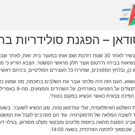
דאן – הפגנת סולידריות בת
צבא סודאן הדיח היום (חמישי) את הנשיא עומר אל-בשיר לאחר 30 שנות רודנות ושם או
שיאות בבירה ח'רטום ועצר חלק מראשי המשטר. הצבא הודיע כי מעת
העם משבר חמור, אך המש
על הפיכה צבאית כאשר הנשיא במקום בטוח".
ת השלטון האיסלאמית, ועלי עות'מאן טהה, סגן הנשיא לשעבר. בשעו
עד לשובה המלאה של הדמוקרטיה. עוד הם מסרבים לקבל את המשטר
ביב הפגנת מחאה ביוזמת פליטים ומבקשי מקלט מסודאן. בגילוי ד
בסמוך לתחנה המרכזית, בשעה 14:00.