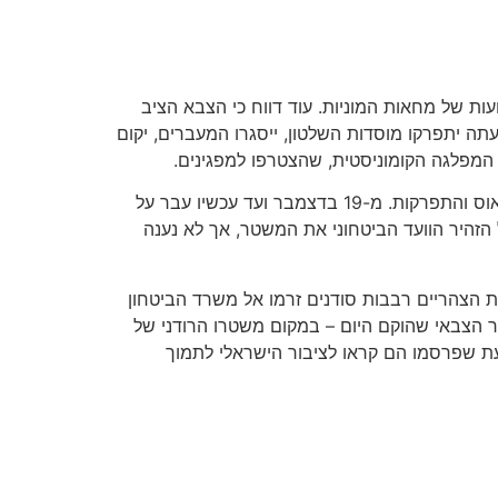
תו במעצר בית. זאת, לאחר שבועות של מחאות המוניות. עוד דווח כי הצבא הציב
ה יתפרקו מוסדות השלטון, ייסגרו המעברים, יקום
צבא סודן מסר בהודעה כי "למרות הסבל והבטחות השווא, העם הזה היה סלחני ועבר את השלבים בחוכמה, מה שמנע כאוס והתפרקות. מ-19 בדצמבר ועד עכשיו עבר על
טר לא התעורר. אנחנו מתנצלים על הפגיעה באזרחים, על השהידים והפצועים. מה-9 באפריל הזהיר הוועד הביטחוני את המשטר, אך לא נענה
ת הצהריים רבבות סודנים זרמו אל משרד הביטחון
 הצבאי שהוקם היום – במקום משטרו הרודני של
עת שפרסמו הם קראו לציבור הישראלי לתמוך