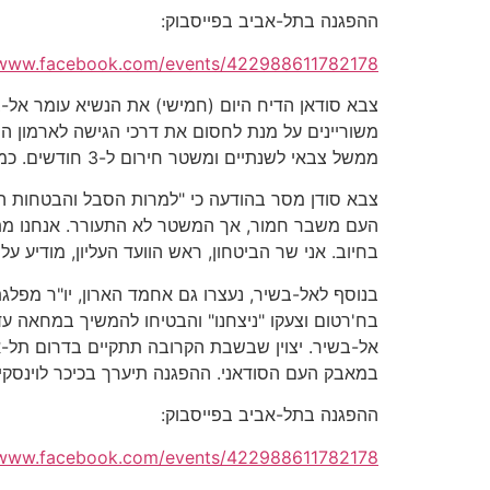
ההפגנה בתל-אביב בפייסבוק:
/www.facebook.com/events/422988611782178
משוריינים על מנת לחסום את דרכי הגישה לארמון הנ
ממשל צבאי לשנתיים ומשטר חירום ל-3 חודשים. כמו כן, ובלחץ המפגינים, שוחררו כל העצירים הפוליטיים, ביניהם ראשי המפלגה הקומוניסטית, שהצטרפו למפגינים.
בחיוב. אני שר הביטחון, ראש הוועד העליון, מודיע 
בנוסף לאל-בשיר, נעצרו גם אחמד הארון, יו"ר מפלג
בח'רטום וצעקו "ניצחנו" והבטיחו להמשיך במחאה 
אל-בשיר. יצוין שבשבת הקרובה תתקיים בדרום תל-א
במאבק העם הסודאני. ההפגנה תיערך בכיכר לוינסקי, ש
ההפגנה בתל-אביב בפייסבוק:
/www.facebook.com/events/422988611782178