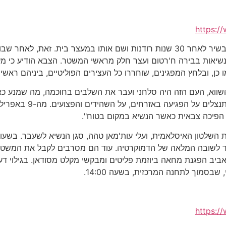
https:/
צבא סודאן הדיח היום (חמישי) את הנשיא עומר אל-בשיר לאחר 30 שנות רודנות ושם או
שיאות בבירה ח'רטום ועצר חלק מראשי המשטר. הצבא הודיע כי מעת
העם משבר חמור, אך המש
על הפיכה צבאית כאשר הנשיא במקום בטוח".
ת השלטון האיסלאמית, ועלי עות'מאן טהה, סגן הנשיא לשעבר. בשעו
עד לשובה המלאה של הדמוקרטיה. עוד הם מסרבים לקבל את המשטר
ביב הפגנת מחאה ביוזמת פליטים ומבקשי מקלט מסודאן. בגילוי ד
בסמוך לתחנה המרכזית, בשעה 14:00.
https:/