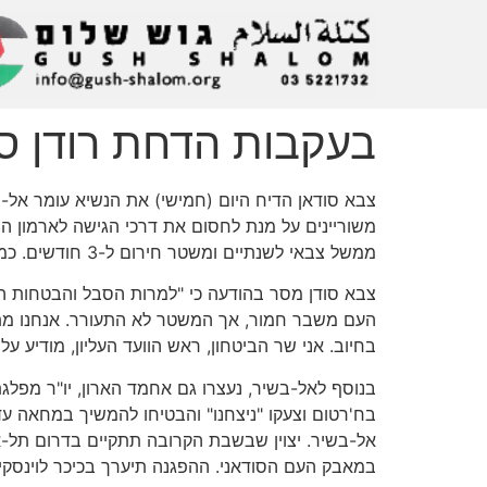
בעקבות הדחת רודן סו
משוריינים על מנת לחסום את דרכי הגישה לארמון הנ
ממשל צבאי לשנתיים ומשטר חירום ל-3 חודשים. כמו כן, ובלחץ המפגינים, שוחררו כל העצירים הפוליטיים, ביניהם ראשי המפלגה הקומוניסטית, שהצטרפו למפגינים.
בחיוב. אני שר הביטחון, ראש הוועד העליון, מודיע 
בנוסף לאל-בשיר, נעצרו גם אחמד הארון, יו"ר מפלג
בח'רטום וצעקו "ניצחנו" והבטיחו להמשיך במחאה 
אל-בשיר. יצוין שבשבת הקרובה תתקיים בדרום תל-א
במאבק העם הסודאני. ההפגנה תיערך בכיכר לוינסקי, ש