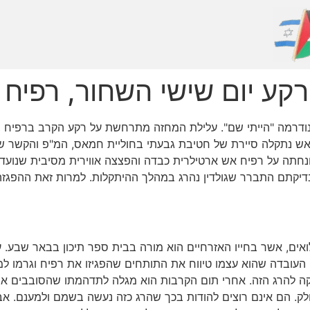
ם שישי השחור, רפיח ב-1 לאוגוסט 4
 נתקלה סיירת של חטיבת גבעתי בחוליית חמאס, המ"פ והקשר שלו נ
נחתה על רפיח אש ארטילרית כבדה והפצצה אווירית מסיבית שנועדו
בדיקתם התברר שגולדין נהרג במהלך ההיתקלות. למרות זאת ההפגזה
לואים, אשר בחייו האזרחיים הוא מורה בבית ספר תיכון בבאר שבע. ע
קה להרג הזה. אחרי תום הקרבות הוא מגלה לתדהמתו שהסובבים אות
ק. הם אינם רוצים להודות בכך שהרג כזה נעשה בשמם ולמענם. אבל עי