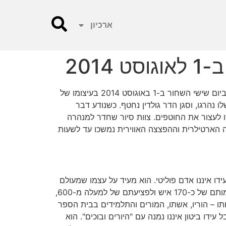
ארכיון
201
היום 6.6 בשעה 20:30 תוצג בתיאטרון צוותא 2 המונודרמה "הייתי שם". עלילת המחזה מתרחשת על רקע הקרב ברפיח ביום שישי השחור ב-1 באוגוסט 2014 בעיצומו של
הרגו, וסגן הדר גולדין נחטף. כשנודע דבר
 לעצור את החוטפים. צוות סיור שחדר למנהרה
 הארטילרית וההפצצה האווירית נמשכו עד לשעות
ידו איננו אדם פוליטי. הוא מעיד על עצמו שמעולם
לא הלך להפגנה, ובבחירות האחרונות אף לא הצביע. העובדה שהוא עצמו טיווח את התותחים שהפגיזו את רפיח וגרמו למותם של כ-170 איש ולפציעתם של למעלה מ-600,
ו – הוריו, אשתו, המורים והתלמידים בבית הספר
דו ביטון איננו נמנה עם "היורים ובוכים". הוא