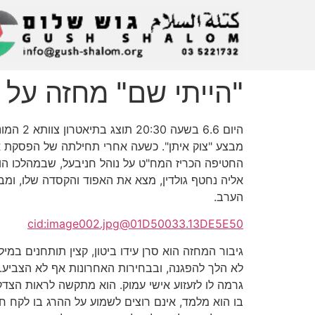
"הייתי שם" מחזה על רקע יו
מבצע "צוק איתן". כשעה אחרי תחילתה של הפסקת אש
החטיפה הכריז המח"ט על נוהל חניבעל, שבמהלכו הו
אליה נחטף גולדין, מצא את האפוד והקסדה שלו, ומ
הערב.
cid:image002.jpg@01D50033.13DE5E50
גיבור המחזה הוא סרן עידו ביטון, קצין תותחנים במי
גרמה לו לזעזוע אישי עמוק. הוא מתקשה לראות הצד
בו הוא מלמד, אינם רוצים לשמוע על ההרג בו לקח חל