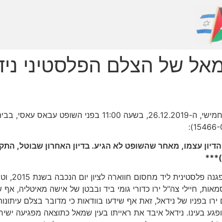
שמאל של הצלם הפלסטיני ניד
הנכם/ן מוזמנים/ות לדיון הוכחות נוסף שיתקיים ביום חמישי, ה-9
בשעה שנידאל
אות, חיילי צה"ל ירו כדורי גומי ביד ובבטן של אישה מאיטליה, אף ש
רו בפניו של נידאל, זאת אף שידעו בוודאות כי מדובר בצלם עיתונו
גע בעינו. נידאל איבד את ראייתו בעין שמאל כתוצאה מפגיעה ישירה