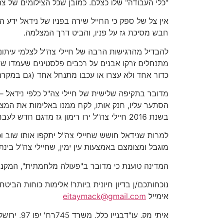
"כלי העבודה" שלו כצלם. כמובן שכל הצילומים של 
חבש מסיכת גז על פניו, והביט דרך המצלמה.
להבדיל מהרגישות הרבה של חיילי צה"ל לצלמי עיתונ
מתנחלים זרקו אבנים על רכבים פלסטינים שעמדו שם, 
כדור אחד ולא עצרו או עכבו מתנחל אחד (גם במקר
הסתער עליו, חנק אותו, לקח ממנו באלימות את המצל
בשנת 2016 חיילי צה"ל ירו רימון גז מדגם חדש לעבר ראשו של נידאל, הקסדה שחבש נמעכה והוא סבל מזעזוע מוח.
למרות שנידאל חושש שחיילי צה"ל יתקפו אותו שוב ו
מוגבל ומצומצם באמצעות עין ימין, שחיילי צה"ל בינ
המדינה טוענת כי מדובר ב"פעולה מלחמתית", המקנה 
אימייל
eitaymack@gmail.com
איתי מק, עו"דבניין כלל, משרד 745רח' יפו 97, ירושליםטל' 02-5877766פקס 02-5877744נייד 050-7583741