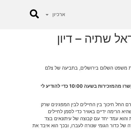
ארכיון
אל שתיה – דיון
26.12.201, בשעה 11:00 בפני השופט עבאס עאסי, בבית משפט השלום בירושלים, בתביעה של צלם
**אזהרה – שני דיונים קודמים בתיק בוטלו בבוקר הדיון עצמו, מאחר שהשופט לא הגיע. בדיון האחרון שבוטל, התקשרו מהמזכירות בשעה 10:00 כדי להודיע לי
 שתיה, צלם עיתונות פלסטיני, תיעד הפגנה פלסטינית ליד מחסום חווארה לציון יום הנכבה בשנת 2015, וטרם החל חיכוך בין החיילים לבין המפגינים שרק
היא הרימה ידיים באוויר כדי לסמן לחיילים
ת והוא עמד יחד עם קבוצה של עיתונאים בצד
 של כדור הגומי שנורה לעברו, ובכך הוא איבד את