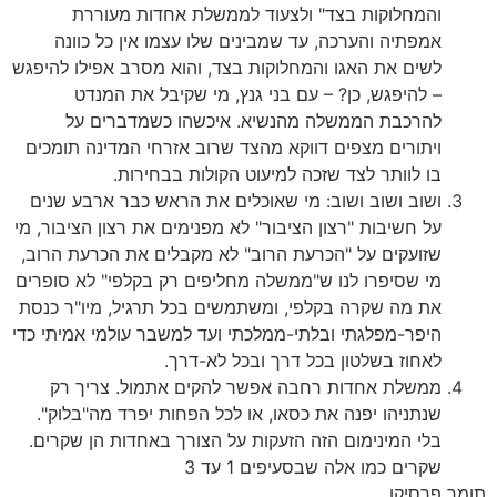
והמחלוקות בצד" ולצעוד לממשלת אחדות מעוררת
אמפתיה והערכה, עד שמבינים שלו עצמו אין כל כוונה
לשים את האגו והמחלוקות בצד, והוא מסרב אפילו להיפגש
– להיפגש, כן? – עם בני גנץ, מי שקיבל את המנדט
להרכבת הממשלה מהנשיא. איכשהו כשמדברים על
ויתורים מצפים דווקא מהצד שרוב אזרחי המדינה תומכים
בו לוותר לצד שזכה למיעוט הקולות בבחירות.
ושוב ושוב ושוב: מי שאוכלים את הראש כבר ארבע שנים
על חשיבות "רצון הציבור" לא מפנימים את רצון הציבור, מי
שזועקים על "הכרעת הרוב" לא מקבלים את הכרעת הרוב,
מי שסיפרו לנו ש"ממשלה מחליפים רק בקלפי" לא סופרים
את מה שקרה בקלפי, ומשתמשים בכל תרגיל, מיו"ר כנסת
היפר-מפלגתי ובלתי-ממלכתי ועד למשבר עולמי אמיתי כדי
לאחוז בשלטון בכל דרך ובכל לא-דרך.
ממשלת אחדות רחבה אפשר להקים אתמול. צריך רק
שנתניהו יפנה את כסאו, או לכל הפחות יפרד מה"בלוק".
בלי המינימום הזה הזעקות על הצורך באחדות הן שקרים.
שקרים כמו אלה שבסעיפים 1 עד 3
תומר פרסיקו