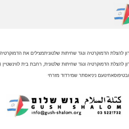
ון להצלת הדמוקרטיה ונגד שחיתות שלטונית‏מצילים את הדמוקרטיה
 הדמוקרטיה ונגד שחיתות שלטונית, רחבת בית לווינשטיין (ליד ארקפה)היום, ר
טיפוסאחינועם ניניאסתר שמירדוד מזרחי