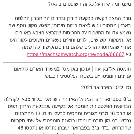
מעמדומה יגידו על כל זה השופטים בהאג?
נוכח המצב הקשה בבקעת הירדן ובדרום הר חברון החלטנו
בארגון מחסום ווטש לצאת ב"זום חירום",מפגש מקוון נוסף שבו
נשמע עדויות מהשטח על ההריסות שמבצע הצבא באזורים
אלו.תינוקות, קשישים, ילדים וחולים נשארים חשופים לקור העז,
אחרי שהמחסות הדלים שלהם נהרסו.הקישור להרשמה
כאן
https://machsomwatch.org/he/node/68667
חומסה אל־בקייעה | עדכון בזק מס׳ 2משרד האו״ם לתיאום
עניינים הומניטריים בשטח הפלסטיני הכבוש
נכון ל־10 בפברואר 2021
ב־8 בפברואר חזר המנהל האזרחי הישראלי, בליווי צבא, לקהילה
הבדואית הפלסטינית חומסה אל־בקייעה שבבקעת הירדן ותפס
או הרס 16 מבני מגורים ומחסים לבעלי חיים. 13 מהמבנים
נרכשו במימון תורמים וניתנו כמענה הומניטרי על שתי תקריות
שהתרחשו ב־1 וב־3 בפברואר, שבהן נהרסו או נתפסו 46