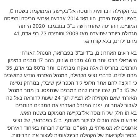
בני הקהילה הבדואית חומסה אל־בקייעה, הממוקמת בשטח C,
בצפון בקעת הירדן, חוו מאז 2014 ארבעה אירועי הריסה ותפיסה
המוניים. ההריסה שהתרחשה ב־3 בנובמבר 2020 הייתה
הגדולה ביותר שתועדה מאז 2009 והותירה 73 בני אדם, 41
מהם ילדים, בלא קורת גג.
באירועים האחרונים, ב־1 וב־3 בפברואר, המנהל האזרחי
הישראלי הרס יותר מ־46 מבנים שונים, בהם 17 מבנים במימון
תורמים. בהריסות אלה נעקרו מבתיהם יותר מ־60 בני אדם, 35
מהם ילדים. לדברי נציגי הקהילה, המנהל האזרחי הודיע לתושבים
כי הוקצה להם אתר חלופי ליד הכפר עין שיבלי, במרחק נסיעה
של 15 ק״מ, שבו יוחזרו להם המבנים שנתפסו. כן מסר המנהל
האזרחי שאם הקהילה לא תציית תוך 24 שעות להוראה בעל פה
לעבור לאתר זה, יפנה המנהל האזרחי את המבנים הנותרים
באותו חלק של חומסה אל־בקייעה הממוקם בשטח האש.
אירועים אלה הובילו לביקור משותף, ב־5 בפברואר, של נציגי
ארגונים לא ממשלתיים, האו״ם ומדינות חברות באיחוד האירופי
בכפר ולקריאות של הקהילה הבינלאומית לעצור את ההריסות.