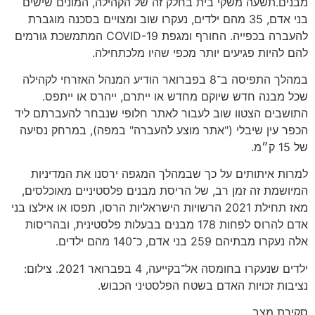
מבנים.תשעה משקי בית בחלק זה של הקהילה, המונים שישים
בני אדם, 35 מהם ילדים, נעקרו שוב ומצויים בסכנה מוגברת
להעברה בכפייה. החורף ומגפת COVID-19 המתמשכת גורמים
להם להיות פגיעים יותר מכפי שהיו מלכתחילה.
במהלך התפיסה ב־8 בפברואר הודיע המנהל האזרחי לקהילה
שכל מבנה חדש שיוקם מחדש או ייתרם, ייהרס או ייתפס.
התושבים הצטוו שוב לעבור לאתר חלופי שנבחר להעברתם ליד
הכפר עין שיבלי ("אתר מוצע להעברה" במפה), במרחק נסיעה
של 15 ק״מ.
למרות איתותים על כך שבמהלך המגפה ירסנו את המדיניות
המיושמת זה זמן רב, של הריסת מבנים פלסטיניים מאוכלסים,
מאז תחילת 2021 הרשויות הישראליות הרסו, תפסו או אילצו בני
אדם להרוס לפחות 178 מבנים בבעלות פלסטינית, ובהריסות
אלה נעקרו מבתיהם 259 בני אדם, כ־140 מהם ילדים.
ילדים שנעקרו בחומסה אל־בקייעה, 4 בפברואר 2021. צילום:
נציבות זכויות האדם בשטח הפלסטיני הכבוש.
סקירת מצב