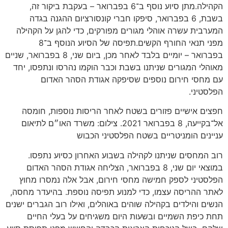
הקהילה.מתן סיוע נוסף ב־6 בפברואר – בעקבת ביקור זה,
בשבת, 6 בפברואר, סיפקו חברי קונסורציום ההגנה בגדה
המערבית עשרה אוהלי מגורים מפורקים, כדי להגן על הקהילה
מפני תנאי החורף הקשים.תפיסה של הסיוע הנוסף ב־8
בפברואר – יומיים בלבד לאחר מכן, ביום שני, 8 בפברואר, שניים
מאוהלי המגורים שניתנו בשבת וכבר הוקמו נהרסו ונתפסו, יחד
עם מחסי חירום נוספים שסיפקה אגודת הסהר האדום
הפלסטיני.
חפצים אישיים פזורים בשטח לאחר הריסות נוספות, חומסה
אל־בקייעה, 8 בפברואר 2021. צילום: משרד האו״ם לתיאום
עניינים הומניטריים בשטח הפלסטיני הכבוש
רוב המחסים שניתנו לקהילה בשבוע האחרון כסיוע נתפסו.
במוצאי יום שני, 8 בפברואר, הצליחה אגודת הסהר האדום
הפלסטיני לספק חמישה מחסי חירום, אבל אלה נמסרו מחוץ
לאתר ההריסה עצמו, כדי למנוע תפיסה נוספת. בהיעדר מחסה,
הנשים והילדים בקהילה שוהים באוהלים, ואילו רוב הגברים ישנים
תחת כיפת השמיים ובשעות היום משגיחים על בעלי החיים