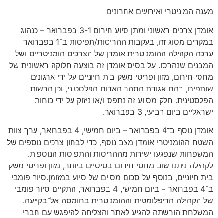
מענה המוניטרי ואירועים אחרונים
אומדן צרכים ראשוני ומתן סיוע חירום 3-1 בפברואר – כנהוג
במקרים מסוג זה, בעקבות ההריסות/תפיסות ב־1 בפברואר
ערכה הקהילה ההומניטרית אומדן של הצרכים הומניטריים ושל
המבנים שנהרסו. על בסיס אומדן זה בוצעה חלוקה ראשונית של
מחסי חירום, מזון ופריטי משק בית חיוניים על ידי ארגונים
שותפים, בהם אגודת הסהר האדום הפלסטיני, וכן הרשות
הפלסטינית. חלק מסיוע זה נתפס ו/או ניזוק על ידי כוחות
ישראליים ביום רביעי, 3 בפברואר.
אומדן נוסף ב־4 בפברואר – ביום חמישי, 4 בפברואר, ערך צוות
השטח ההומניטרי אומדן מצב נוסף, כדי לבחון צרכים נוספים של
המשפחות שנפגעו ישירות מההריסות והתפיסות הנוספות.
לקהילה ניתנו שוב מחסי חירום בסיסיים ביותר, מזון ופריטי משק
בית חיוניים, בנוסף על סכום מסוים של סיוע במזומן.סיור פומבי
ב־4 בפברואר – ביום חמישי, 4 בפברואר, התקיים סיור פומבי
של הקהילה הדיפלומטית וההומניטרית בחומסה אל־בקייעה.
המשלחת הורשתה להגיע לאתר והצליחה להיפגש עם חברי