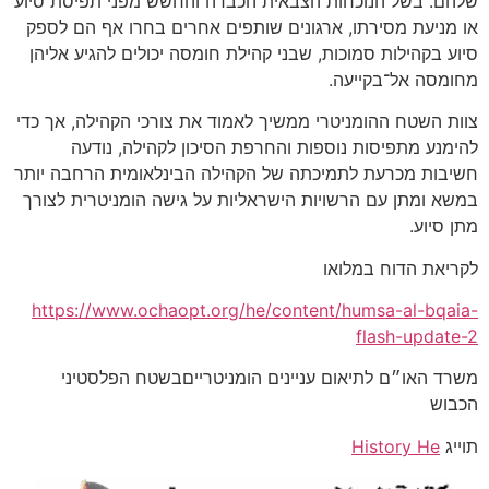
שלהם. בשל הנוכחות הצבאית הכבדה והחשש מפני תפיסת סיוע
או מניעת מסירתו, ארגונים שותפים אחרים בחרו אף הם לספק
סיוע בקהילות סמוכות, שבני קהילת חומסה יכולים להגיע אליהן
מחומסה אל־בקייעה.
צוות השטח ההומניטרי ממשיך לאמוד את צורכי הקהילה, אך כדי
להימנע מתפיסות נוספות והחרפת הסיכון לקהילה, נודעה
חשיבות מכרעת לתמיכתה של הקהילה הבינלאומית הרחבה יותר
במשא ומתן עם הרשויות הישראליות על גישה הומניטרית לצורך
מתן סיוע.
לקריאת הדוח במלואו
https://www.ochaopt.org/he/content/humsa-al-bqaia-
flash-update-2
משרד האו״ם לתיאום עניינים הומניטרייםבשטח הפלסטיני
הכבוש
תוייג
History He