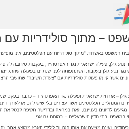
פט – מתוך סולידריות עם ה
 בבית המשפט באשדוד. "מתוך סולידריות עם הפלסטינים, איני מופיע
 נטע גולן, פעילה ישראלית נגד האפרטהייד, בעקבות סירובה להופי
ש נגד נטע גולן בעקבות השתתפותה לפני שנתיים בפעולה שהתקיימה
יוניים אשר קיימו פעולות סולידריות עם "צעדת השיבה" שתושבי הר
גולן – אזרחית ישראלית ופעילה נגד האפרטהייד – כתבה בפקס שנש
צירים המנהליים הפלסטינים אשר עצורים בלי שיש להם או לעורך דינם
ם מגיעים לדיונים בעניינם, וזאת במחאה ובדרישה תקיפה לבטל את 
י המשפט ובתי הדין הישראליים – וכמוהם גם אני.
יהודיה, ואינה מציעה את אותן הזכויות לילידי הארץ ממוצא אחר.