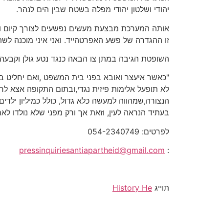
יהודי ושלטון יהודי מפלה בשטח שבין הים לנהר.
אותה המערכת מבצעת מעשים נפשעים לצורך קיום ות
זו ההגדרה של פשע האפרטהייד. ואני איני מוכנה לש
השופטת הגיבה במתן צו הבאה כנגד נטע גולן וקבעה מועד ד
"כאשר איעצר ואובא בפני בית המשפט ,ואם יחליט 
לא תופעל אלימות פיזית נגדי,ובתום התקופה אצא לחו
הנצורה,שמהווה למעשה כלא גדול, כולל כמיליון ילד
בעתיד הנראה לעין, וזאת אך ורק מפני שלא נולדו לאם
לפרטים: 054-2340749
pressinquiriesantiapartheid@gmail.com
:
תוייג
History He