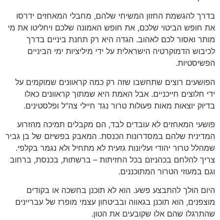
בדרך להגשמת החזון המשיחי שלהם, מחבלי המאחזים ידרסו
את חופש הביטוי שלכם, את חופש האמונה שלכם ויחליטו את מי
מותר ואסור לכם לאהוב. הגדה היא רק תחנת ביניים בדרך
לכיבוש הדמוקרטיה הישראלית על ידי מיליציות ימי הביניים
הפשיסטיות.
הפושעים רוצים שתחשבו שזה רק כמה קראוונים שמוקמים על
ידי חלוצים חייכניים. אבל האמת היא שמתוך קראוונים כאלו
בדיוק יוצאות מאות פעולות טרור נגד חיילי צה"ל ופלסטינים.
פושעי המאחזים לא עובדים לבד, הם מקבלים תמיכה מהזרוע
המדינית שלהם במסדרונות הכנסת. המאבק בפשיזם של בן גביר
שמהלל טרור יהודי ועליונות גזעית לא מתחיל ולא נגמר בקלפי.
צריך להלחם בכהניזם בכל החזיתות – ברשתות, בכנסת, ברחוב
וגם במעוזי הטרור המתוכננים.
היום הולך להתבצע פשע. הוא לא תוכנן בחשכה או בקודים
מוצפנים, הוא תוכנן בגאווה ובביטחון עצמי מופרז של עבריינים
שהתרגלו שהם אלו שקובעים את הטון.