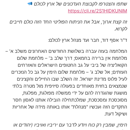
שתפו והצטרפו לקבוצת העדכונים של ארץ לכולם
https://cli.re/2S1HIDKUNIM
זה קצת ארוך, אבל את הניתוח הפוליטי החד הזה כולם חייבים
לקרוא.
ד"ר אסף דוד, חבר ועד מנהל ארץ לכולם:
המלחמה בעזה עברה בשלושת החודשים האחרונים משלב א' –
מלחמת אין ברירה בחמאס; דרך שלב ב' – מלחמת שלום
הקואליציה של ביבי על גב החטופים הישראלים והאזרחים
העזתים; אל שלב ג' – מלחמת שלום הימין על גב כל הנזכרים
לעיל פלוס מדינת ישראל. זה השלב שבו החיילים והקצינים
שנמצאים בחזית מאוחדים בפעולה סיזיפית מול מטרה בלתי
מושגת שהוגדרה להם על ידי ממשלה מפולגת, מפלגת,
מסוכסכת ומסכסכת, שמלכתחילה הובילה אותנו לאסון חסר
התקדים הזה ועכשיו "מנהלת" אותו באותה מידה של אחריות
ושיקול דעת.
הימין, שמבין רק כוח ויודע לדבר עם יריביו ואויביו (יהודים או