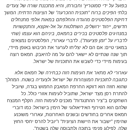
בפועל על ידי סמוטריץ' וחבורתו, והיא מתכננת שורה של צעדים
בלתי הפיכים ברוח "תוכנית ההכרעה" של הציונות הדתית: המשך
דחיקת הפלסטינים מהגדה והחלפתם במאות אלפי מתנחלים
חדשים, ייהוד ירושלים, השתלטות על אל-אקצא, והתנקשויות
במנהיגים פלסטינים בכירים בחמאס, ביניהם הוא עצמו (שחי
לדבריו על "זמן פציעות").
לדברי עארורי, הפלסטינים נמצאים
במאני טיים: אם הם לא יצליחו לערער את הכיבוש באופן מיידי,
תוך שנה שנתיים לא יישאר להם על מה להיאבק. חמאס רוצה
בעימות מיידי כדי לשבש את התוכניות של ישראל.
עארורי לא מתאר את העימות הזה כבחירה של חמאס אלא
כתגובה לתוכניות המוצהרות של ישראל ולצעדיה בשטח.
המהלך
שהוא חוזה הוא דווקא החרפת המאבק החמוש בגדה, שיוביל
להתרת רסן מצד ישראל, שתוביל לעימות אזורי כולל. כל
השחקנים ב"ציר ההתנגדות" מוכנים לעימות הזה. הקלף המנצח
שלהם הוא הטירוף האידיאולוגי של הימין בישראל: כמו דוברי
חמאס אחרים בחודשים ובשנים האחרונות, עארורי משוכנע
שהימין "ישבור את היישות הציונית" ו"יוביל להרס יחסי החוץ
שלה, לפילוג פנימי בתוכה ולתבוסה שלה בשטח".