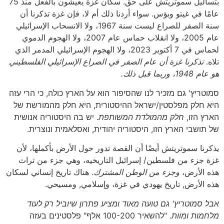
بتساليل سموتريتش على حق. سكان غزة يعيشون بالفعل منذ 75
عامًا في غيتو وبؤس. سواء أردنا ذلك أم لا، فإن غزة تذكرنا أن
سنة الصفر للصراع ليست سنة 1967، ولا الانسحاب الإسرائيلي
عام 2005، ولا انقلاب حماس عام 2007، ولا الهجوم الدموي
لحماس في 7 أكتوبر 2023، ولا الهجوم الإسرائيلي المدمر الذي
تلاه.
تذكرنا غزة أن عام الصفر في الصراع الإسرائيلي الفلسطيني
هو عام 1948، وربما قبل ذلك.
סמוטריץ' גם מזכיר לנו שהסיפור הוא על הארץ כולה, כי הרי עזה
היא חלק מפלסטין/ישראל ההיסטורית, היא חלק מהמורשת של
הארץ הזו,
חלק מהמולדת המשותפת
. יש בה היסטוריה אנושית
של תושבי הארץ הזו, היסטוריה יהודית, ואסלאמית ונוצרית.
يذكرنا سموتريتش أيضًا أن القصة تدور حول الأرض بأكملها، لأن
غزة جزء من فلسطين/ إسرائيل التاريخيه، وهي جزء من تراث
هذه الأرض،
وجزء من الوطن المشترك
. هناك تاريخ إنساني لسكان
هذه الأرض, تاريخ يهودي في غزة، وإسلامي, ومسيحي.
אבל סמוטריץ' גם טועה מאוד ומציע פתרון שיוביל רק לעוד
מלחמות ומוות
. "להשאיר 100-200 אלף" פלסטינים בעזה