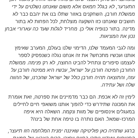
התערער, לא בגלל חמאס אלא משום שאנחנו נשלטים על ידי
ממשלת חורבן.
השחקנים באזור שתלו בנו את יהבם כבר לא
חושבים שאנחנו כזו השקעה מוצלחת, לכל הפחות לא בתור
מדינה. בתור כנופיה אולי כן.
מחריד לגלות שעד כה עארורי אבחן
נכון את המציאות.
ומה לגבי המעמד שלנו, הדימוי שלנו בעולם, המערב שאימץ
אותנו ועכשיו מתכחש? את זה אנחנו נגלה כשנפסיק לספר
לעצמנו סיפורים ונתחיל להביט החוצה, לא רק פנימה.
ממשלת
החורבן המיטה חורבן על ישראל, עכשיו היא ממיטה חורבן על
עזה, והתוצאה תהיה חורבן כולל של ישראל שהכרנו, של ההווה
שלה ושל עתידה.
לימין זה לא אכפת. הם כבר מדמיינים את ספרטה, זאת אומרת
את המכונה שתידרש כדי להפוך אותנו משואפי חיים לחיילים
במעגלים אינסופיים של מוות ונקמה. השאלה היא איפה
המרכז-שמאל. האם נותרה בו טיפה אחת של בינה?
ברגע שתהיה כאן פוליטיקה שאיננה ימנית המלחמה הזו תיעצר,
החטופים שעדיין נותרו בחיים יוחזרו, הכוח הצבאי של חמאס