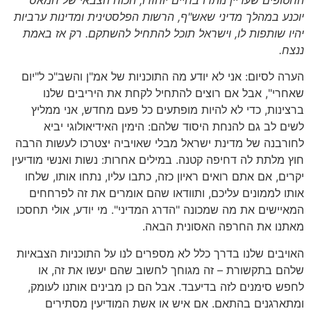
יוכנע במהלך מדיני שאש"ף, הרשות הפלסטינית ומדינות ערביות
יהיו שותפות לו, וישראל תוכל להתחיל להשתקם. רק אז באמת
ננצח.
הערה לסיום: אני לא יודע מה התוכניות של אמ"ן והשב"כ ל"יום
שאחרי", אבל אם רוצים להתחיל לקחת את היריבים שלנו
ברצינות, כדי לא להיות מופתעים כל פעם מחדש, אני ממליץ
לשים לב גם להנחת היסוד שלהם: הימין האידיאולוגי יביא
לחורבנה של מדינת ישראל מבלי שאויביה יצטרכו לעשות הרבה
חוץ מלתת לה דחיפה קטנה. במילים אחרות: נשות ואנשי מודיעין
יקרים, אם אתם רואים ראיון כזה, כתבו עליו, נתחו אותו, שלחו
אותו לממונים עליכם, ותוודאו שהם אומרים את זה לפרחחים
המאיישים את מה שמכונה "הדרג המדיני". מי יודע, אולי תחסכו
מאתנו את החרפה האסונית הבאה.
האויבים שלנו בדרך כלל לא מספרים לנו על התוכניות הצבאיות
שלהם בתקשורת – זה מגוחך לחשוב שהם יעשו את זה, או
לחפש סימנים לזה בדיעבד. אבל הם כן מבינים אותנו לעומק,
ומתארגנים בהתאם. אם איש או אשת המודיעין מסתירים