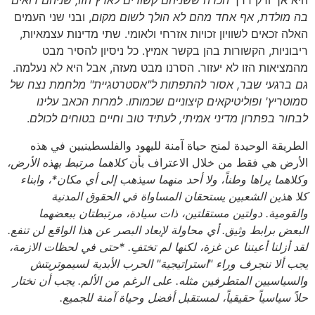
היא אך ורק דרך
הכרה ששניהם קשורים לארץ הזו, שניהם רואים
בה מולדת, אף אחד מהם לא הולך לשום מקום
, ובני שני העמים
האלה זכאים לשוויון זכויות אזרחי ולאומי. שתי מדינות עצמאיות,
ריבוניות, הקשורות בהן בקשר אמיץ. כל ניסיון להסיר מבט
מהמציאות הזו לא יעזור. הסרנו מבט מעזה, אבל היא לא נעלמה.
גם ברגעי שבר, אסור להתפתות ל"אסטרטגיית" מלחמת נצח של
סמוטריץ' ופוליטיקאים קיצוניים שכמותו. למרות הכאב עלינו
לבחור בפתרון מדיני אמיתי, לעתיד טוב וחיים בטוחים לכולם
.
الطريقة الوحيدة لمنح حياة آمنة لليهود والفلسطينيين في هذه
الأرض هي فقط من خلال الاعتراف بأن
كلاهما مرتبط بهذه الأرض،
وكلاهما يراها وطناً، ولا أحد منهما سيذهب إلى أي مكان*، وابناء
كلا هذين الشعبين يستحقان المساواة في الحقوق المدنية
والقومية. دولتين مستقلتين، ذات سيادة، مرتبطتان ببعضهما
البعض برابط وثيق. أي محاولة لإبعاد البصر عن هذا الواقع لن تنفع.
لقد أزلنا أعيننا عن غزة، لكنها لم تختفِ. *حتى في لحظات الازمة،
يجب ألا ننجرف وراء "استراتيجية" الحرب الأبدية لسيموتريتش
والسياسيين المتطرفين مثله. على الرغم من الألم. يجب أن نختار
حلاً سياسياً حقيقياً، لمستقبل أفضل وحياة آمنة للجميع.