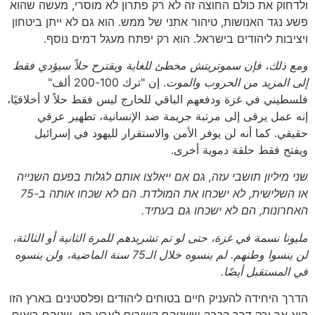
ולדחוק את כולם החוצה זה לא רק פתרון לא מוסרי, מעשה שהוא
פשע נגד האנושות, טיהור אתני של ממש. הוא גם לא ייתן ביטחון
ויציבות ליהודים בישראל. הוא רק יפתח מעגל דמים נוסף.
ومع ذلك، فإن سموتريتش مخطئ للغاية ويقترح حلاً سيؤدي فقط
إلى المزيد من الحروب والموت
. إن "ترك 100-200 ألف"
فلسطيني في غزة ودفعهم الباقي للخارج ليس فقط حلاً لا أخلاقيًا،
إنه عمل يرقى إلى مرتبة جريمة ضد الإنسانية، تطهير عرقي
حقيقي. كما أنه لن يوفر الأمن والاستقرار لليهود في إسرائيل
ويفتح فقط حلقة دموية أخرى.
שני מיליון תושבי עזה, גם אם ייאלצו אותם לגלות בפעם השנייה
או השלישית, לא ישכחו את המולדת. הם לא שכחו אותה ב-75
האחרונות, הם לא ישכחו גם בעתיד.
مليونا نسمة في غزة، حتى لو تم تشريدهم للمرة الثانية أو الثالثة،
لن ينسوا وطنهم. لم ينسوه خلال الـ75 سنة الماضية، ولن ينسوه
في المستقبل أيضًا.
הדרך היחידה להעניק חיים בטוחים ליהודים ופלסטינים בארץ הזו