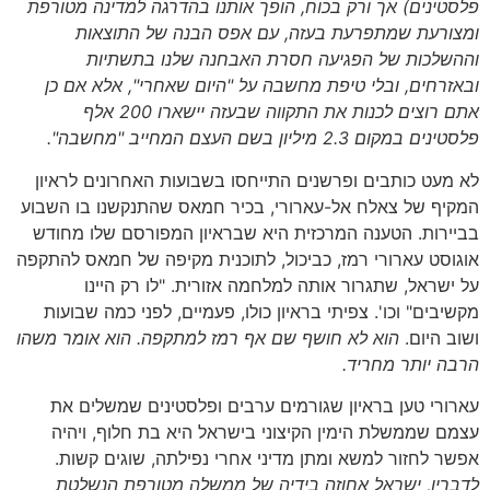
פלסטינים) אך ורק בכוח, הופך אותנו בהדרגה למדינה מטורפת
ומצורעת שמתפרעת בעזה, עם אפס הבנה של התוצאות
וההשלכות של הפגיעה חסרת האבחנה שלנו בתשתיות
ובאזרחים, ובלי טיפת מחשבה על "היום שאחרי", אלא אם כן
אתם רוצים לכנות את התקווה שבעזה יישארו 200 אלף
פלסטינים במקום 2.3 מיליון בשם העצם המחייב "מחשבה".
לא מעט כותבים ופרשנים התייחסו בשבועות האחרונים לראיון
המקיף של צאלח אל-עארורי, בכיר חמאס שהתנקשנו בו השבוע
בביירות. הטענה המרכזית היא שבראיון המפורסם שלו מחודש
אוגוסט עארורי רמז, כביכול, לתוכנית מקיפה של חמאס להתקפה
על ישראל, שתגרור אותה למלחמה אזורית. "לו רק היינו
מקשיבים" וכו'. צפיתי בראיון כולו, פעמיים, לפני כמה שבועות
ושוב היום.
הוא לא חושף שם אף רמז למתקפה. הוא אומר משהו
הרבה יותר מחריד.
עארורי טען בראיון שגורמים ערבים ופלסטינים שמשלים את
עצמם שממשלת הימין הקיצוני בישראל היא בת חלוף, ויהיה
אפשר לחזור למשא ומתן מדיני אחרי נפילתה, שוגים קשות.
לדבריו, ישראל אחוזה בידיה של ממשלה מטורפת הנשלטת