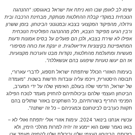
שימו לב לאופן שבו הוא ניתח את ישראל באוגוסט: "ההנהגה
הנוכחית במוקדי קבלת ההחלטות מנותקת, מבחינת הרכבה ובית
גידולה, מהפיקוד המקצועי בצבא ובמנגנוני הביטחון. בזמן ששרון
ורבין הגיעו מפיקוד הצבא, חלק מההנהגה הפוליטית הנוכחית
אפילו לא שירת בצבא, ולכן הם פועלים על בסיס אמונות ודעות
המתאפיינות בקיצוניות אידיאולוגית. זו יונקת את כוחה מסיפורי
מעשיות ומתעלמת מהחלטות, נקודות מבט והערכות מקצועיות.
אז הם יעשו טעויות שיפגעו בהם אנשאללה".
בעימות האזורי הכולל שיתפתח ישראל תספוג, לדברי עארורי,
תבוסה היסטורית, וייכפו עליה עובדות חדשות בשטח. "מעמדה
של ישראל, הדימוי שלה בעולם, האימוץ שלה על ידי המערב,
הביטחון העצמי שלהם וביכולותיהם להחזיק מעמד לנוכח הפילוג
הפנימי החריף בשורותיהם, כל השחקנים באזור שתולים בהם
תקוות כערֵבים לביטחונם וכמגיניהם – כל זה ישתנה".
עכשיו אנחנו בינואר 2024. עימות אזורי אולי יתפתח ואולי לא –
בואו נאמר שאם הוא יימנע זה יהיה למרות מהלכי הימין, ולא
בזכותם.
הביטחון העצמי שלנו וביכולת שלנו להחזיק מעמד אכן