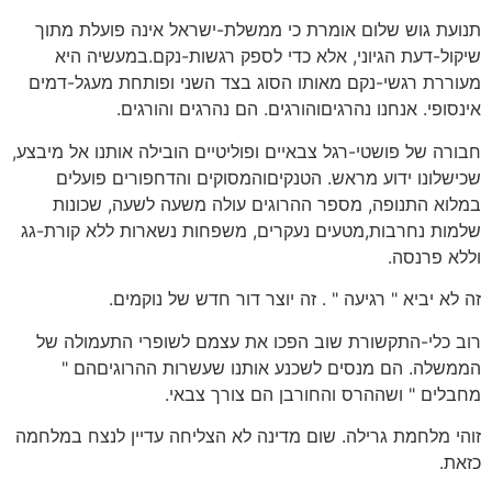
תנועת גוש שלום אומרת כי ממשלת-ישראל אינה פועלת מתוך
שיקול-דעת הגיוני, אלא כדי לספק רגשות-נקם.במעשיה היא
מעוררת רגשי-נקם מאותו הסוג בצד השני ופותחת מעגל-דמים
אינסופי. אנחנו נהרגיםוהורגים. הם נהרגים והורגים.
חבורה של פושטי-רגל צבאיים ופוליטיים הובילה אותנו אל מיבצע,
שכישלונו ידוע מראש. הטנקיםוהמסוקים והדחפורים פועלים
במלוא התנופה, מספר ההרוגים עולה משעה לשעה, שכונות
שלמות נחרבות,מטעים נעקרים, משפחות נשארות ללא קורת-גג
וללא פרנסה.
זה לא יביא " רגיעה " . זה יוצר דור חדש של נוקמים.
רוב כלי-התקשורת שוב הפכו את עצמם לשופרי התעמולה של
הממשלה. הם מנסים לשכנע אותנו שעשרות ההרוגיםהם "
מחבלים " ושההרס והחורבן הם צורך צבאי.
זוהי מלחמת גרילה. שום מדינה לא הצליחה עדיין לנצח במלחמה
כזאת.