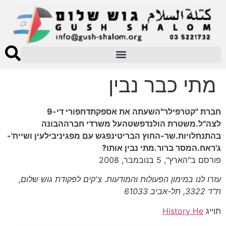
מתי כבר נבין
חברת "קטרפילר"השעתה את אספקתדחפורי די-9
לצה"ל.משטרת הולנדפשטהעל משרדי חברההבונה
בהתנחלויות.שר-החוץ הבריטינפגש עם מפגיניבילעין ושייח'-
ג'ראח.המסר ברור.מתי נבין אותו?
פורסם ב"הארץ", 5 בנובמבר, 2008
עזרו לנו במימון הפעולות והמודעות. צ'קים לפקודת גוש שלום,
ת"ד 3322, תל-אביב 61033
תוייג
History He