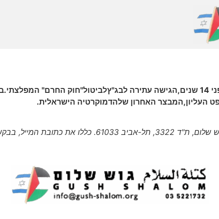
"גוש שלום",שפתח בחרם עלמוצרי ההתנחלויותלפני 14 שנים,הגישה עתירה לבג"ץלביטול"ח
 העליון,המבצר האחרון שלהדמוקרטיה הישראלית.
 את כתובת המייל, בבקשה