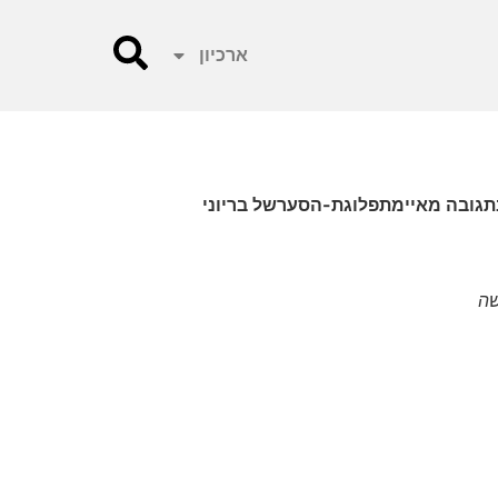
ארכיון
וק החרם" המפלצתי.בתגובה מאיימתפלוגת-הסערשל בריוני