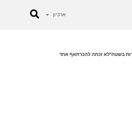
ארכיון
ששפך על ראשההאיחוד האירופי.46 שנה של קביעת"עובדות בשטח"לא זכתה להכרתאף אחד