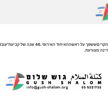
ממשלה שיכורת-כוחהופתעה לחלוטיןמדלי המים הקרים
ינה מצורעת.