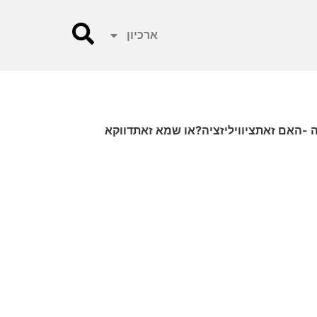
ארכיון
להציוויליזציה נגדהברבריות!"הכריז נתניהו.כאשר מדינהכובשת ומדכאתמיליוני אנשיםבמשך 48 שנה -האם זאתציוויליזציה?או שמא זאתדווקא