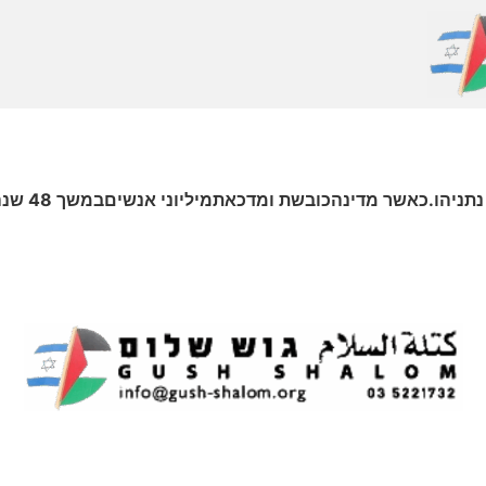
“זה המאבק ש