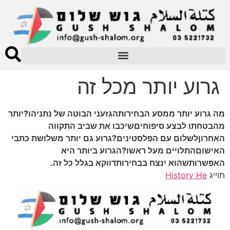
גרוע יותר מכל זה
מה גרוע יותר ממסע הבחירותהגזעני הבוטה של נתניהו?יותר
מהבטחתו לבצע סיפוחיםשיכבו את שביב התקווה
האחרוןלשלום עם הפלסטינים?גרוע גם יותר משלושת כתבי
האישוםהתלויים מעל ראשו?הגרוע ביותר היא
האפשרותשהוא ינצח בבחירותדווקא בגלל כל זה.
תוייג
History He