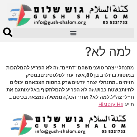
למה לא?
מתנחלי יצהר טועניםשהם "דתיים".זה לא הפריע להםלהכות
במוטות ברזלרב בן 80,אשר עזר לפלסטיניםבמסיק
הזיתים..מתנחלי יצהר יודעיםשרק בחסות הצבאהם יכולים
לחיותבשטח כבוש.זה לא הפריע להםלתקוף באלימותגם את
חיילי צה"ל.למה לא? אחרי הכל,הממשלה נמצאת בכיסם…
תוייג
History He