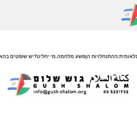
נלאומית:ההתנחלויות הןפשע מלחמה.מי יחליט?יש שופטים בהאג