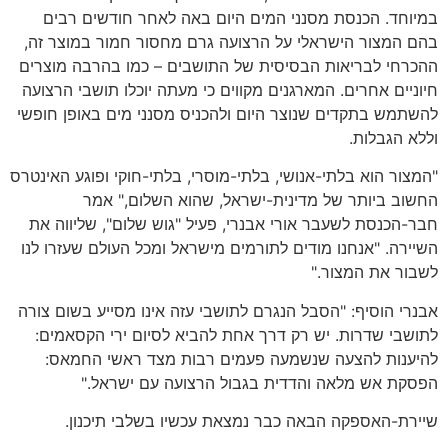
במיוחד. הכנסת מסנני המים היום באה לאחר חודשים רבים
בהם המצור הישראלי על הרצועה גרם מחסור חמור במוצר זה,
ההכרחי לבריאות הבסיסית של התושבים – כמו בהרבה מוצרים
חיוניים אחרים. המארגנים מקווים כי מעתה יוכלו תושבי הרצועה
להשתמש בתקדים שנוצר היום ולהכניס מסנני מים באופן חופשי
וללא הגבלות.
"המצור הוא בלתי-אנושי, בלתי-מוסרי, בלתי-חוקי ופוגע האינטרס
החשוב ביותר של מדינית-ישראל, שהוא השלום," אמר
חבר-הכנסת לשעבר אורי אבנרי, פעיל "גוש שלום", שליווה את
השיירה. "אנחנו מודים לתורמים מישראל ומכל העולם שעזרו לנו
לשבור את המצור."
אבנרי הוסיף: "הסבל הנגרם לתושבי עזה אינו מסייע בשום צורה
לתושבי שדרות. יש רק דרך אחת להביא לסיום ירי הקסאמים:
להיענות להצעה שנשמעה פעמים רבות מצד ראשי החמאס:
הפסקת אש מלאה והדדית בגבול הרצועה עם ישראל."
שיירת-האספקה הבאה כבר נמצאת עכשיו בשלבי תיכנון.