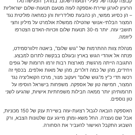
קבוצה קטנה של פעילי תנועות-שלום. במהלך הפגישה נולד
הרעיון לארגן שיירת-אספקה לעזה מטעם תנועות-שלום ישראליות
– הן כסיוע ממשי, הן כהבעת סולידריות והן כמחאה פוליטית נגד
המצור הבלתי-אנושי שהטילה ממשלת אולמרט על מיליון וחצי
תושבי עזה. יותר מ-30 תנועות שלום וזכויות-האדם הצטרפו
ליוזמה.
מנהלת צוות ההתרמות של "גוש שלום", ביאטה זילוורסמידט,
פנתה אל אוהדי הגוש בארץ ובעולם בבקשה לתרום למבצע.
התגובה הייתה מרגשת: מארצות רבות זרמו תרומות של גופים
ויחידים, מהן של כמה דולרים, מהן של מאות ואלפים. בכסף זה
רכשו תדי כ"ץ מ"גוש שלום" ויעקוב מנור, מרכז הקואליציה נגד
המצור, חמישה טון של אספקה. משפחות בישראל הוסיפו על
תרומותיהן יותר ממאה חבילות משפחתיות אישיות, שהגיעו לשני
טון נוספים.
האספקה הובאה לגבול רצועת-עזה בשיירת ענק של 150 מכוניות,
אבל שם נעצרה. החל משא-ומתן מייגע עם שלטונות הצבא, ורק
השבוע התקבל האישור להעביר את הסחורה.