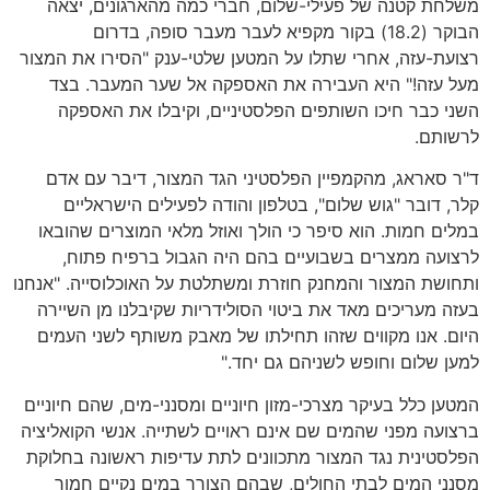
משלחת קטנה של פעילי-שלום, חברי כמה מהארגונים, יצאה
הבוקר (18.2) בקור מקפיא לעבר מעבר סופה, בדרום
רצועת-עזה, אחרי שתלו על המטען שלטי-ענק "הסירו את המצור
מעל עזה!" היא העבירה את האספקה אל שער המעבר. בצד
השני כבר חיכו השותפים הפלסטיניים, וקיבלו את האספקה
לרשותם.
ד"ר סאראג, מהקמפיין הפלסטיני הגד המצור, דיבר עם אדם
קלר, דובר "גוש שלום", בטלפון והודה לפעילים הישראליים
במלים חמות. הוא סיפר כי הולך ואוזל מלאי המוצרים שהובאו
לרצועה ממצרים בשבועיים בהם היה הגבול ברפיח פתוח,
ותחושת המצור והמחנק חוזרת ומשתלטת על האוכלוסייה. "אנחנו
בעזה מעריכים מאד את ביטוי הסולידריות שקיבלנו מן השיירה
היום. אנו מקווים שזהו תחילתו של מאבק משותף לשני העמים
למען שלום וחופש לשניהם גם יחד."
המטען כלל בעיקר מצרכי-מזון חיוניים ומסנני-מים, שהם חיוניים
ברצועה מפני שהמים שם אינם ראויים לשתייה. אנשי הקואליציה
הפלסטינית נגד המצור מתכוונים לתת עדיפות ראשונה בחלוקת
מסנני המים לבתי החולים, שבהם הצורך במים נקיים חמור