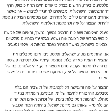
פלסטינים בעזה, החשים בצדק כי עודם חיים תחת כיבוש, חרף
"ההתנתקות" הישראלית, מבקשים להתנגד לכיבוש – אך כאשר
אחדים מהם יורים טילים על אזרחים, הם מספקים הצדקה נוספת
להידוק המצור על עזה ולהסלמת האלימות הישראלית.
מעגל האלימות ושפיכות הדמים נמשך ונמשך, והאיום של פלישה
וכיבוש מחדש של רצועת עזה נשמע בגלוי ע"י מנהיגים פוליטיים
וצבאיים בישראל, כאשר המחיר נאמד במאות או אלפי נפגעים.
אנו החתומים מטה, ישראלים ופלסטינים, איננו מקבלים את
המציאות הזאת כגזרה בלתי נמנעת. קיימת אלטרנטיבה פשוטה
וברורה להסלמה עקובה מדם ולמצור חונק. זוהי אלטרנטיבה של
תקווה: סיום המצור על עזה, הפסקת אש הדדית וסיום כל מעשי
האיבה.
המצור על עזה והענישה הקולקטיבית של תושביה הם בלתי
נסבלים. זוהי צורת לחימה של ימי הביניים, העומדת בניגוד
מוחלט לנורמות המקובלות בימינו של זכויות האדם ושל החוק
הבינלאומי – שאותו גם מדינת ישראל, בהיותה הכוח הכובש,