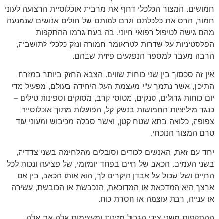
חמושים. המצור הכלכלי דחף את מרבית אוכלוסיית הרצועה לעוני
חמור, הרס את כלכלתם וגרם למותם של חולים אנושים שנמנעה
מהם גישה לטיפול רפואי חיוני. בה בעת גרמו ההתקפות
הפלסטיניות על שדרות לטראומה חמורה ונזק כלכלי לתושביה,
הרבה מעבר למספר הנפגעים פיזית שבהם.
אין זה סכסוך בין שני כוחות שווים. הצבא החזק ביותר במזרח
התיכון, אשר נתמך ע"י מעצמת העל היחידה בעולם, מפעיל מדי
יום כוחות גדולים, טנקים, מטוסי קרב, מסוקים וספינות טילים –
כנגד מיליציות החמושות בנשק קל, הפועלות מתוך אוכלוסייה
צפופה, כלואה בתא שטח קטן, ואשר סבלה מכיבוש ומעוני עוד
טרם המצור הנוכחי.
יחד עם זאת, האנשים לכודים וסובלים מהלחימה בשני צדדיה,
בשני העמים. הכאב של חיים בפחד יומיומי, של פציעה ונכות לכל
החיים ושל שכול על אבדן היקרים לך, הוא אותו הכאב, בין אם
ארצך היא המדכאת או המדוכאת, הנכבשת או הכובשת, עשירה
או ענייה, רבת עוצמה או חסרת כוח.
ההתקפות משני צידי הגבול מזינות ומעצימות אלה את אלה.