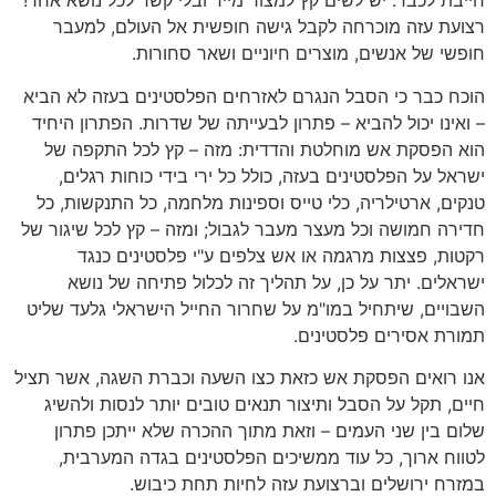
חייבת לכבד. יש לשים קץ למצור מייד ובלי קשר לכל נושא אחר!
רצועת עזה מוכרחה לקבל גישה חופשית אל העולם, למעבר
חופשי של אנשים, מוצרים חיוניים ושאר סחורות.
הוכח כבר כי הסבל הנגרם לאזרחים הפלסטינים בעזה לא הביא
– ואינו יכול להביא – פתרון לבעייתה של שדרות. הפתרון היחיד
הוא הפסקת אש מוחלטת והדדית: מזה – קץ לכל התקפה של
ישראל על הפלסטינים בעזה, כולל כל ירי בידי כוחות רגלים,
טנקים, ארטילריה, כלי טייס וספינות מלחמה, כל התנקשות, כל
חדירה חמושה וכל מעצר מעבר לגבול; ומזה – קץ לכל שיגור של
רקטות, פצצות מרגמה או אש צלפים ע"י פלסטינים כנגד
ישראלים. יתר על כן, על תהליך זה לכלול פתיחה של נושא
השבויים, שיתחיל במו"מ על שחרור החייל הישראלי גלעד שליט
תמורת אסירים פלסטינים.
אנו רואים הפסקת אש כזאת כצו השעה וכברת השגה, אשר תציל
חיים, תקל על הסבל ותיצור תנאים טובים יותר לנסות ולהשיג
שלום בין שני העמים – וזאת מתוך ההכרה שלא ייתכן פתרון
לטווח ארוך, כל עוד ממשיכים הפלסטינים בגדה המערבית,
במזרח ירושלים וברצועת עזה לחיות תחת כיבוש.