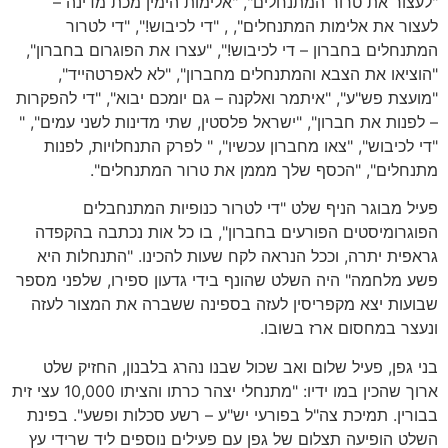
"לעצור את טרור המתנחלים", "אלימות הימין מכת מדינה –
לעצור את אלימות המתנחלים", , "די לכיבוש!", "די לטרור
המתנחלים בחברון – די לכיבוש!", "עצרו את הפוגרום בחברון",
"הוציאו את הצבא והמתנחלים מחברון", "לא לאפרטהייד",
"מועצת פש"ע", "איתמר ואלקנה – גם יומכם יבוא", "די להפקרות
– לפנות את חברון", "ישראל פלסטין, שתי מדינות לשני עמים", "
"די לכיבוש", "צאו מחברון עכשיו", " לפרק התנחלויות, לפנות
מתנחלים", "הכסף שלך מממן את טרור המתנחלים".
פעיל מבוגר הניף שלט "די לטרור כנופיות המתנחבלים
הפוגרומיסטים הפורעים בחברון", בו כל אות נכתבה בהקפדה
גראפית יתרה, וככל הנראה לקח שעות להכינו. "התנחלות היא
פשע מלחמה" היה השלט שהונף בידי גדעון ספירו, שלפני מספר
שבועות יצא מקפריסין לעזה בספינה ששברה את המצור לעזה
ונעצר במחסום ארז בשובו.
בני גפן, פעיל שלום ואב שכול שבנו נהרג בלבנון, החזיק שלט
ארוך שהכין במו ידיו: "מתנחלי יצהר כרתו והציתו 10,000 עצי זית
בבורין. תמיכת צה"ל בפורעי יש"ע – רשע סכלות ופשע". בפינת
השלט הופיעה תצלום של גפן עם פעילים נוספים ליד שרידי עץ