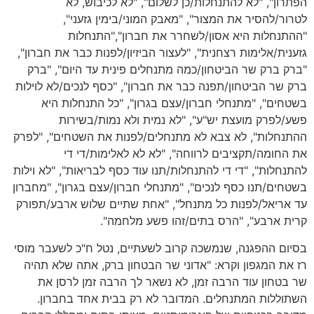
הפתרון", "לא להתנחלות/כן לשלום", "לא לכיבוש, לא
לטרור/להסיר את המצור", "מאבק המוני/בימין גזעני",
"ההתנחלות היא אסון/לשחרר את חברון","התנחלות
גזענית/אלימות רצחנית", "לעצור הביזיון/לפנות כבר את חברון",
"ברק ברק שר הביטחון/כמה מתנחלים פינית עד היום", "ברק
ברק שר הביטחון/תפנה כבר את חברון", "כסף לנכים/לא לוילות
בשטחים", "מתנחלי חברון/עצם בגרון", "כל התנחלות היא
פשע/לפרק מועצת יש"ע", "לא נמית ולא נמות/בשירות
ההתנחלות", לא צבא לא מתנחלים/לפנות את השטחים", "לפרק
את החומה/תקציבים לרווחה", "לא לא לאלימות/די די
להתנחלות", "די די להתנחלות/תנו עוד כסף לבריאות", "לא וילות
בשטחים/תנו כסף לנכים", "מתנחלי חברון/עצם בגרון", "מחברון
עד אריאל/לפנות כל מתנחל", "אחת שתיים שלוש ארבע/תפורק
קרית ארבע", "הרס בתים/זהו פשע מלחמה".
בסיום ההפגנה, שנמשכה קרוב לשעתיים, נטל ח"כ לשעבר מוסי
רז את המגפון וקרא: "אדוני שר הבטחון ברק, אתה שלא תהיה
שר בטחון עוד הרבה זמן, לא נשאר לך הרבה זמן לרסן את
השתוללות המתנחלים. המדובר לא רק בבית אחד בחברון.