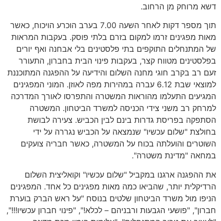
דשא מרוחק מן הרחוב.
תוך מספר דקות לאחר השעה 7.00 בערב הוכרע הויכוח, כאשר
מאות מפגינים זרמו למקום בזרם בלתי פוסק. בעקבות המראות
של המתנחלים התוקפים בתי פלסטינים בלי אבחנה ואף יורים
בפלסטינים מטווח קצר, בעקבות פינוי הבית בחברון, התעורר
זעם רב בקרב חוגי מחנה השלום והידיעה על ההפגנה המתוכננת
למוצאי שבת 6.12 עברה במהירות מפה לאוזן. המוני המפגינים
המגיעים התעלמו מהוראות המשטרה והתפרסו לאורך המדרכה
למרחק רב משני צידי הכניסה למשרד הביטחון. המשטרה
הסתפקה בפריסת גדרות בינם לבין הכביש. צעירה לבושת
בחולצת "שלום עכשיו" שנמצאה על הכביש נגררה על ידי
השוטרים והועלתה בכוח על המשטרה, כאשר חבריה צועקים
במחאה "מדינת משטרה".
את ההפגנה ארגנו במקביל "שלום עכשיו" וקואליצית השלום
הרדיקלית יותר, שהביאו כמה מאות מפגינים כל אחד. המפגינים
הניפו מול משרד הביטחון שלטים בנוסח "על ראש הברק בוערת
חברון", "פושעי הגבעות ורבניהם – לכלא!", "פינוי חברון עכשיו!!!",