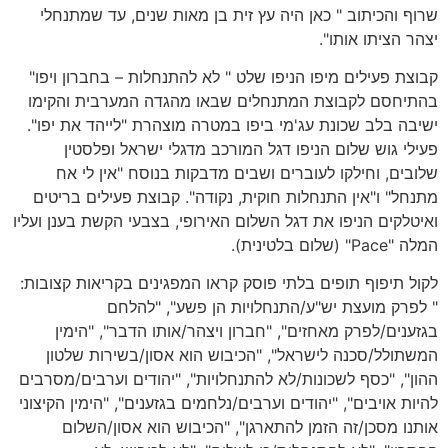
שרוף והכיתוב " כאן היה עץ זית בן מאות שנים, עד שמתנחלי
יצהר הציתו אותו".
קבוצת פעילים מיפו הניפו שלט " לא להתנחלות – בחברון ויפו"
בהתיחסם לקבוצת המתנחלים שבאו מהגדה המערבית והקימו
ישיבה בלב שכונת עג'מי ביפו במטרה מוצהרת "לייהד את יפו".
פעילי גוש שלום הניפו דגל המורכב מדגלי ישראל ופלסטין
שלובים, וחילקו לעוברים ושבים מדבקות בנוסח "אין לי אח
מתנחל" ו"אין התנחלות חוקית, נקודה". קבוצת פעילים בריטים
ואיטלקים הניפו את דגל השלום האירופי, בצבעי הקשת בענן ועליו
המלה "Pace" (שלום בלטינית).
לקול תיפוף תופים בלתי פוסק קראו המפגינים בקריאות קצובות:
" לפרק מועצת יש"ע/התנחלויות הן פשע", "להלחם
בגזענים/לפרק מאחזים", "חברון ויצהר/אותו הדבר", "הימין
המשתולל/סכנה לישראל", "הכיבוש הוא אסון/בשירות שלטון
ההון", "כסף לשכונות/לא להתנחלויות", "יהודים וערבים/מסרבים
להיות אויבים", "יהודים וערבים/נלחמים בגזענים", "הימין הקיצוני
אותנו מסכן/זה הזמן להתארגן", "הכיבוש הוא אסון/השלום