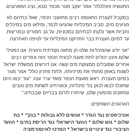
התעשיה והכלכלה" אמר יעקב מנור מכפר סבא, נציג המארגנים.
במקביל לעצרת התאספו רבים מתושבי הכפר, שאל בתיהם לא
מגיעים מים, סביב המיכליות שהגיעו לכפר, ומילאו מים במיכלים
וחביות אשר נלקחו לבתיהם במכוניות, על גב חמורים ובמריצות.
עד לסיום העצרת כבר התרוקנו המיכליות עד לטיפה האחרונה.
"אני יודע שהמיכליות שלנו הן מחווה נקודתית ורגעית. אנו כפעילי
שלום איננו יכולים לתת מענה לבעית הכפר הזה וכפרים רבים
אחרים שסובלים ממצוקת מים קשה. אנו דורשים ממשלת ישראל
לשנות באופן מהותי את מדיניותה, ולתת פתרון כולל" אמר מנור
בסיום העצרת. ראש מועצת הכפר פואד ערר ענה: "עוד יבוא היום
שתוכלו לבוא לכאן בלי מיכליות, וכאורחינו לשתות מים טובים
ומתוקים מהמעין שלנו, שיחזרו לזרום בברזים שבבתינו."
הארגונים השותפים:
אנרכיסטים נגד הגדר * אנשים ללא גבולות * בנק"י * בת
שלום * גוש שלום * הוועד הישראלי נגד הריסת בתים * הוועד
הציבורי נגד עינויים בישראל * המרכז לאינפורמציה