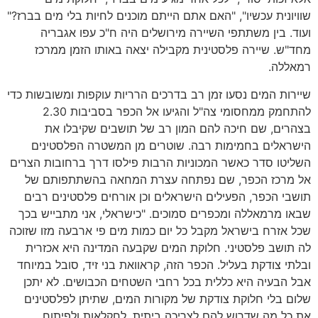
שוויונית עכשיו", "האם אתם הייתם מוכנים לחיות בלי מים בברז?"
ועוד. בין משתתפי השיירה מירושלים היה ח"כ עפו אגבריה
מחד"ש. שיירה פלסטינית מקבילה יצאה באותו הזמן ממרכז
רמאללה.
שיירות המים נסעו זמן רב בדרכים הרריות עוקפות ומשובשות כדי
להתחמק ממחסומי צה"ל והגיעו אל הכפר בסביבות 2.30
בצהרים, שם חיכה להם המון רב של תושבים שקיבלו את
הישראלים בחמימות רבה. שוטרים מן המשטרה הפלסטינים
השליטו סדר כאשר המכוניות הרבות פילסו דרך ברחובות הצרים
אל מרכז הכפר, שם נפתחה עצרת המחאה בהשתתפותם של
תושבי הכפר, הפעילים הישראלים וכן אורחים פלסטינים רבים
שבאו מרמאללה ומכפרים סמוכים. "כישראלי, אני מתבייש בכך
שכל אזרח בישראל מקבל כל יום כמות מים פי ארבעה מזו שזוכה
לה תושב פלסטיני. חלוקת המים שקבעה המדינה היא אכזרית
ובלתי צודקת בעליל. הכפר הזה, קראוואת בני זיד, סובל במיוחד
אבל הבעיה היא כללית בכל רחבי השטחים הכבושים. לא יתכן
שלום בלי חלוקת צודקת של מקורות המים, שתיתן לפלסטינים
את כל מה שדרוש להם לצריכה ביתית, לחקלאות ולפיתוח