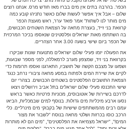
הכפר. בהרבה בתים אין מים בברז מאז חודש מרס. אנחנו רוצים
שלום – אבל איך אפשר לעשות שלום כאשר נתניהו קובע כמה
מים מותר לנו לשתות" אמר פואד ערר, ראש מועצת הכפר
קרוואת בני זייד, בעצרת מחאה על הצמאת השטחים הכבושים,
בה השתתפו מאות ישראלים ופלסטינים שנאספו בכיכר המרכזית
של הכפר ביום שישי בשעה 3.00 אחר הצהריים.
את הפעולה יזמו פעילי שלום ישראלים מתנועות שונות שביקרו
בקרוואת בני זיד, שמצפון מערב לרמאללה, לפני מספר שבועות,
ושמעו על מצבם הקשה של תושביו, התארגנו ואספו תרומות כדי
לקיים את שיירת המים ולפתוח במסע מחאה ציבורי נרחב כנגד
הצמאת התושבים הפלסטינים בשטחים הכבושים. בצהרי יום
שישי התכנסו פעילי שלום ישראלים בתל אביב וירושלים ויצאו
לדרכם בשיירות של אוטובוסים, מכוניות פרטיות כאשר בראש
נסעו ארבע מיכליות מים גדולות. בנוסף למים שבמכליות, הביאו
עמם רבים מהמשתתפים שישיות של בקבוקי מים מינרליים. כלי
הרכב כוסו בכרזות ושלטי מחאה בנוסח "לשבור את מצור
המים!", "ישראל מצמיאה את הפלסטינים", "מים הם לא מותרות
אלא זכות יסוד", "לכל אחד מגיע מים בברז", "חלוקת מים