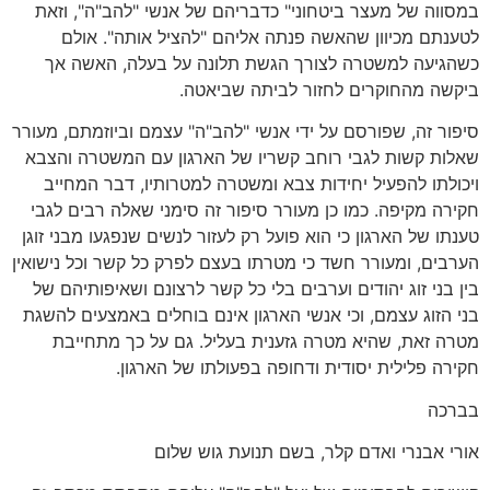
במסווה של מעצר ביטחוני" כדבריהם של אנשי "להב"ה", וזאת
לטענתם מכיוון שהאשה פנתה אליהם "להציל אותה". אולם
כשהגיעה למשטרה לצורך הגשת תלונה על בעלה, האשה אך
ביקשה מהחוקרים לחזור לביתה שביאטה.
סיפור זה, שפורסם על ידי אנשי "להב"ה" עצמם וביוזמתם, מעורר
שאלות קשות לגבי רוחב קשריו של הארגון עם המשטרה והצבא
ויכולתו להפעיל יחידות צבא ומשטרה למטרותיו, דבר המחייב
חקירה מקיפה. כמו כן מעורר סיפור זה סימני שאלה רבים לגבי
טענתו של הארגון כי הוא פועל רק לעזור לנשים שנפגעו מבני זוגן
הערבים, ומעורר חשד כי מטרתו בעצם לפרק כל קשר וכל נישואין
בין בני זוג יהודים וערבים בלי כל קשר לרצונם ושאיפותיהם של
בני הזוג עצמם, וכי אנשי הארגון אינם בוחלים באמצעים להשגת
מטרה זאת, שהיא מטרה גזענית בעליל. גם על כך מתחייבת
חקירה פלילית יסודית ודחופה בפעולתו של הארגון.
בברכה
אורי אבנרי ואדם קלר, בשם תנועת גוש שלום