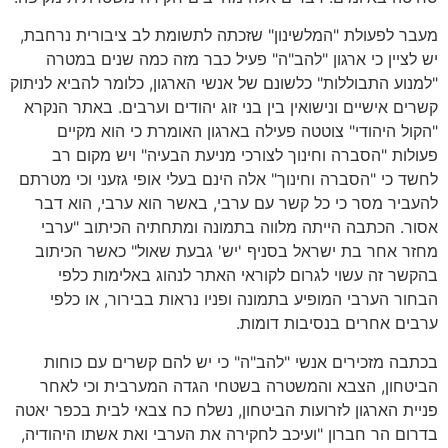
מעבר לפעולת "המלשינון" שזכתה לתשומת לב ציבורית נרחבת,
יש לציין כי ארגון "להב"ה" פעיל כבר מזה כמה שנים במטרה
"למנוע התבוללות" כלשונם של אנשי הארגון, כלומר להביא לניתוק
קשרים אישיים ונישואין בין בני זוג יהודים וערבים. באתר הנקרא
"הקול היהודי" צוטטה פעילה בארגון האומרת כי הוא מקיים
פעולות "הסברה וחינוך לצורכי מניעת הבעיה" ויש מקום רב
לחשד כי "הסברה וחינוך" אלה הינם בעלי אופי גזעני וכי מטרתם
להעביר מסר כי כל קשר עם ערבי, באשר הוא ערבי, הוא דבר
אסור. הכתבה הייתה מלווה בתמונה ומתחתיה הכיתוב "ערבי
מחזר אחר בת ישראל בסניף 'יש' גבעת שאול" כאשר הכיתוב
בהקשר זה עשוי לגרום לקוראי האתר לנהוג באלימות כלפי
הבחור הערבי המופיע בתמונה ופניו נראות בבירור, או כלפי
ערבים אחרים בנסיבות דומות.
בכתבה מזכירים אנשי "להב"ה" כי יש להם קשרים עם כוחות
הביטחון, הצבא והמשטרה בשטחי הגדה המערבית וכי לאחר
פניית הארגון לזרועות הביטחון, נשלח כח צבאי לבית בכפר יאטה
בדרום הר חברון "ועיכב לחקירה את הערבי ואת אשתו היהודיה,