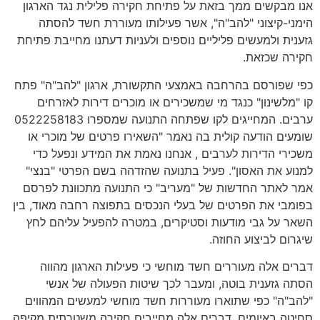
אנו מבקשים ממך בזאת על פתיחת חקירה פלילית נגד הארגון
הימני-קיצוני "להב"ה", אשר פעילותו מעוררת חשד להסתה
גזענית ולמעשים פליליים נוספים ולעניות דעתנו מחייבת פתיחת
חקירה שכזאת.
כפי שפורסם בהרחבה באמצעי התקשורת, ארגון "להב"ה" פתח
קו "מלשינון" כנגד מי שמשכירים או מוכרים דירות לאזרחים
ערבים. המחייגים לקו שפתחה התנועה שמספרו 0522258183
שומעים הודעה קולית בה נאמר "השאירו פרטים של מוכרי או
משכירי הדירות לערבים , אנחנו נאמת את המידע ונפעל כדי
למנוע את האסון". פעיל בתנועה שהזדהה בשם הפרטי "בנצי"
אמר לאתר החדשות של "מעריב" כי התנועה מתכוונת לפרסם
בפומבי את הפרטים של בעלי הנכסים בתפוצה רחבה מאוד, בין
השאר על גבי מודעות וסטיקרים, במטרה להפעיל עליהם לחץ
שיגרום לביצוע החוזה.
דברים אלה מעוררים חשד מוחשי כי פעילות הארגון מהווה
הסתה גזענית בוטה, ומעבר לכך שיטות הפעולה של אנשי
"להב"ה" כפי שתוארו מעוררות חשד מוחשי למעשים המהווים
סחיטה באיומים. דברים אלה מחייבים חקירה משטרתית מקיפה.