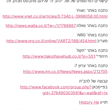
קישורים לפרסומים של ועל "להב"ה" עליהם מתבסס מכתב זה:
כתבה באתר Ynet:
http://www.ynet.co.il/articles/0,7340,L-3998058,00.html
כתבה באתר וואלה:
http://news.walla.co.il/?w=/1/1766867
כתבה באתר NRG
מעריב:
http://www.nrg.co.il/online/1/ART2/188/454.html
כתבה באתר "הקול
היהודי":
http://www.hakolhayehudi.co.il/?p=551
כתבה באתר ערוץ 7:
http://www.inn.co.il/News/News.aspx/212705
קבוצה של להב"ה
בפייסבוק:
http://www.facebook.com/group.php?
gid=376490303591&v=wall&ref=ts
תוייג
History He