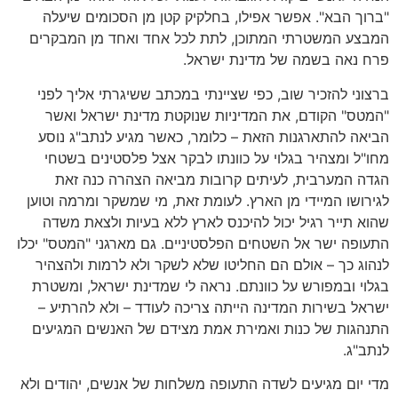
"ברוך הבא". אפשר אפילו, בחלקיק קטן מן הסכומים שיעלה
המבצע המשטרתי המתוכן, לתת לכל אחד ואחד מן המבקרים
פרח נאה בשמה של מדינת ישראל.
ברצוני להזכיר שוב, כפי שציינתי במכתב ששיגרתי אליך לפני
"המטס" הקודם, את המדיניות שנוקטת מדינת ישראל ואשר
הביאה להתארגנות הזאת – כלומר, כאשר מגיע לנתב"ג נוסע
מחו"ל ומצהיר בגלוי על כוונתו לבקר אצל פלסטינים בשטחי
הגדה המערבית, לעיתים קרובות מביאה הצהרה כנה זאת
לגירושו המיידי מן הארץ. לעומת זאת, מי שמשקר ומרמה וטוען
שהוא תייר רגיל יכול להיכנס לארץ ללא בעיות ולצאת משדה
התעופה ישר אל השטחים הפלסטיניים. גם מארגני "המטס" יכלו
לנהוג כך – אולם הם החליטו שלא לשקר ולא לרמות ולהצהיר
בגלוי ובמפורש על כוונתם. נראה לי שמדינת ישראל, ומשטרת
ישראל בשירות המדינה הייתה צריכה לעודד – ולא להרתיע –
התנהגות של כנות ואמירת אמת מצידם של האנשים המגיעים
לנתב"ג.
מדי יום מגיעים לשדה התעופה משלחות של אנשים, יהודים ולא