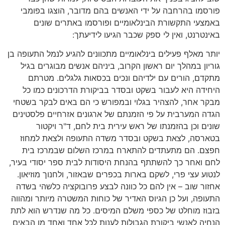
פורסמו בהרחבה על ידי האנשים בהם מדובר, הוצגו בפומבי
באמצעי התקשורת הבינלאומיים ופורסמו באתרים שונים
באינטרנט, ואין לי ספק שכבר הגיעו לידיעתך:
יותר מאלף פעילים בינלאומיים מתכוונים להגיע לנמל התעופה בן
גוריון במהלך יום ראשון הקרוב, ביניהם אנשים מבוגרים בגיל
מתקדם, הורים עם ילדיהם ונכים בכסאות גלגלים. מטרתם
היחידה היא לעבור בשקט ובסדר בביקורת הדרכונים כמו כל
מבקר אחר, להצהיר בגלוי ובמפורש כי הם באים לבקר בשטחי
הגדה המערבית על פי הזמנתם של ארגונים אזרחיים פלסטינים
שונים וכן בהזמנתו של ראש עירית בית לחם, ד"ר ויקטור
בטארסה, לצאת בשקט ובסדר משדה התעופה ולצאת למחוז
חפצם. הם מתעתדים להתארח במרכז השלום שבמרכז בית
לחם ואחר כך להשתתף בהנחת היסודות לבית ספר יסודי בעיר,
לנטוע עצי פרי, לשקם בארות בכפרים שבאזור, ולחנוך מוזיאון.
אחזור שוב – אין להם כל כוונה לבצע פרובוקציה כלשהי בשדה
התעופה, ועל כן הגיוס האדיר של כוחות המשטרה מיותר ומהווה
בזבוז מוחלט של כספי משלם המיסים. כל מה שנדרש הוא לתת
הנחיה לאנשי ביקורת הגבולות לענות לכל אחד ואחד מן הבאים