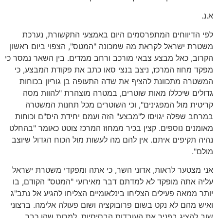
א.נ.
לפי הדיווחים המתפרסמים היום באמצעי התקשורת, נערכת
משטרת ישראל לקראת מה שמכונה "המטס", הצפוי ביום ראשון
הקרוב, כאל מבצע צבאי מורכב ורחב ממדים. בין השאר נמסר כי
מפקד מחוז המרכז, ניצב בנצי סאו כתב את פקודת המבצע, כי
המשטרה מתכוונת להציף את שדה התעופה בן גוריון בכוחות
גדולים שיכללו מאות שוטרים, במטרה מוצהרת "להוות מסה
קריטית מול המפגינים", וכי השוטרים מכל תחנות המשטרה
במרחב שפלה יגויסו ל"מבצע" הזה ועמם יחידת היס"ם וכוחות
מאומנים נוספים. קצין בכיר ממחוז המרכז צוטט כאומר "בהחלט
נהיה תקיפים איתם. אין להם מה לעשות מול הכוח הגדול שיוצב
מולם".
אני מצטער לראות, אדוני השר, כי אתה ומפקדי משטרת ישראל
עליה אתה מופקד לא למדתם דבר מאירועי "המטס" הקודם, בו
יותר ממאה פעילים הצליחו בינלאומיים הצליחו להגיע אל נתב"ג
ואיש מהם לא נקט בשום פרובוקציה ושום פעולה אלימה. ברצוני
שוב להציג בפניך את העובדות הבסיסיות, למרות שהן כבר