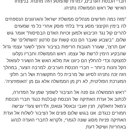
חברי הכנסת הערבים, למרות שהמסע הזה מתנהל בניצוחו
האישי של ראש הממשלה נתניהו.
"מזה כמה חודשים מנהלים ממשלת ישראל והארגונים הנספחים
לה בימין הקיצוני מסע צייד בלתי פוסק אחרי כל מי שמעזים
להרים קול נגד הכיבוש ולמען זכויות האדם הבסיסות" אומר גוש
שלום. "בשבוע שעבר הם נכוו קשות עם סרטון 'השתולים' של
'אם תרצו', שעורר תגובות חריפות בציבור והפך לשער עצמי גדול
שהבקיע הימין לרשת של עצמו. ראש הממשלה וחבריו נקלעו
למצוקה וכדי להחלץ הם כיוונו את מלוא האש אל השעיר לעזאזל
הקל והנוח ביותר – חברי הכנסת הערבים. למרבה הצער, במהלך
הזה זכה נתניהו לסיוע של מרבית כלי התקשורת ושל רוב חלקי
המערכת הפוליטית, לא רק מן הממשלה אלא גם מן 'האופוזיציה'.
"ראש הממשלה גם פנה אל הציבור לשפוך שמן על המדורה,
לכתוב אל ועדת האתיקה של הכנסת קובלנות כנגד חברי הכנסת
ג'מאל זחאלקה, חנין זועבי ובאסל גטאס, ולדרוש צעדי ענישה
חמורים כנגדם. אנו בגוש שלום פונים אל הציבור לשלוח אל ועדת
האתיקה פניות מסוג שונה לגמרי, ולקרוא לחברי הועדה לנהוג
באחריות ושיקול דעת.