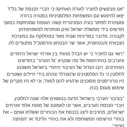
"אנו מבקשים להזכיר לועדת האתיקה כי חברי הכנסת של בל"ד
יצאו להיפגש עם המשפחות הפלסטיניות במטרה ברורה
ומוצהרת לפתור בעיה הומניטרית קשה: הגופות שמוחזקות במשך
חודשים בידי ממשלת ישראל ואינן מוחזרות למשפחותיהן
לקבורה. מדובר במדיניות שנויה מאד במחלוקת גם במערכת
הצבאית והבטחונית, אשר שר הבטחון והרמטכ"ל מתנגדים לה.
"ראוי גם להזכיר כי יש הבדל מהותי בין אזרחי ישראל היהודים
והערבים בהתיחסות אל מה שנקרא 'גל הטרור' בחודשים
האחרונים. רובו הגדול של הציבור היהודי בישראל משוכנע
לחלוטין כי כל הפלסטינים ש'נוטרלו' ונהרגו בידי חיילים ושוטרים
היו טרוריסטים מסוכנים ש'הגיע להם למות', וכי לא היו מקרים של
שימוש מוגזם בכח.
"בציבור הערבי בישראל הדעה בנושאים אלה שונה לחלוטין.
חברי הכנסת הערבים, אשר זכו לאמונם של מאות אלפי אזרחים
ישראלים, מחויבים ליצג בכנסת את הבוחרים ששלחו אותם – את
בוחרי הרשימה המשותפת ולא את בוחרי הליכוד או 'המחנה
הציוני'.