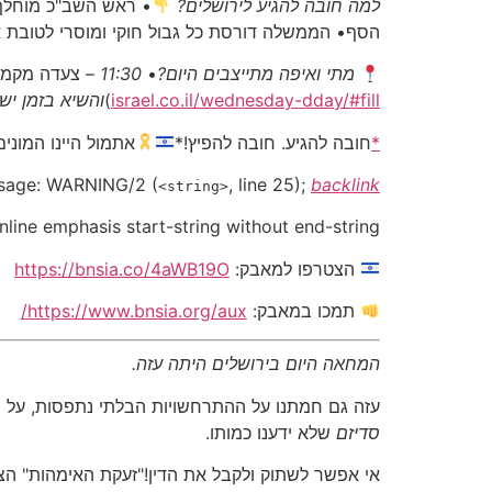
למה חובה להגיע לירושלים?
• ראש השב"כ מוחלף 
הסף• הממשלה דורסת כל גבול חוקי ומוסרי לטובת א
מתי ואיפה מתייצבים היום?
•
11:30
– צעדה מקמפו
israel.co.il/wednesday-dday/#fill
)
והשיא בזמן י
*
חובה להגיע. חובה להפיץ!*
אתמול היינו המוני
sage:
WARNING/2
(
, line 25);
backlink
<string>
Inline emphasis start-string without end-string.
הצטרפו למאבק:
https://bnsia.co/4aWB19O
תמכו במאבק:
https://www.bnsia.org/aux/
המחאה היום בירושלים היתה עזה.
עזה גם חמתנו על ההתרחשויות הבלתי נתפסות, על 
סדיזם
שלא ידענו כמותו.
אי אפשר לשתוק ולקבל את הדין!"זעקת האימהות" הצט