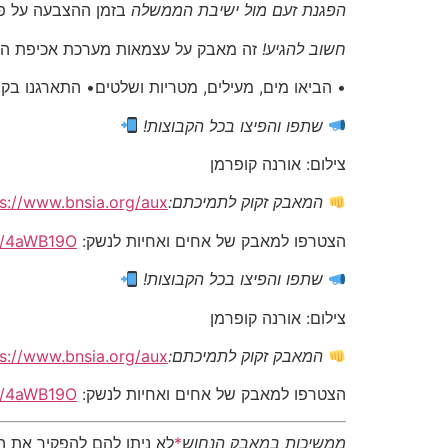
הפגנת זעם מול ישיבת הממשלה
בזמן ההצבעה על פי
חשוב להגיע!
זה מאבק על עצמאות מערכת אכיפת החוק 
• הביאו מים, מעילים, מטריות ושלטים• התארגנו בקבוצות של לפחות 5 אנשים• הי
שתפו והפיצו בכל הקבוצות!
צילום: אורנה קופרמן
המאבק זקוק לתמיכתם:
s://www.bnsia.org/aux/
הצטרפו למאבק של אחים ואחיות לנשק:
co/4aWB19O
שתפו והפיצו בכל הקבוצות!
צילום: אורנה קופרמן
המאבק זקוק לתמיכתם:
s://www.bnsia.org/aux/
הצטרפו למאבק של אחים ואחיות לנשק:
co/4aWB19O
ממשיכות במאבק הנחוש
*
לא ניתן להם להפקיר את ה