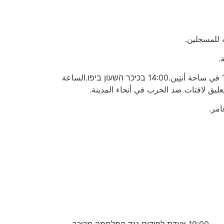
11:00 מול מצודת זאב (גן מאיר)مقابل قلعة زئيف (حديقة مئير).12:00 בכיכר אנטין.الساعة 12:00 في ساحة أنتِين.14:00 בכיכר השעון ביפו.الساعة
17:30 הקמת "עץ הקריסמס של עזה" בכיכר המעיין.الساعة 17:30 نصب "شجرة الميلاد لغزة" في دوار العين.19:00 צעדת לפידים נגד המלחמה מכיכר