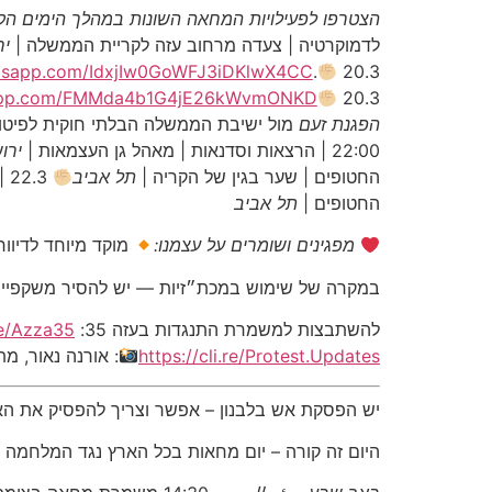
הצטרפו לפעילויות המחאה השונות במהלך הימים הקר
לדמוקרטיה | צעדה מרחוב עזה לקריית הממשלה |
יר
20.3 | היום | 17:30 | שיירת רכבים עם שקמה ברסלר מהחניות של כביש 6להצטרפות:
.
hatsapp.com/IdxjIw0GoWFJ3iDKlwX4CC
20.3 | היום | 19:00 | התכנסות ונאומי אספלט | עזה מטודלה |
tsapp.com/FMMda4b1G4jE26kWvmONKD
הפגנת זעם
מול ישיבת הממשלה הבלתי חוקית לפיטו
22:00 | הרצאות וסדנאות | מאהל גן העצמאות |
ירו
החטופים | שער בגין של הקריה |
תל אביב
22.3 | שבת | 19:00 | ׳שרים יחד לשובם׳ | כיכר ספרא |
החטופים |
תל אביב
מפגינים ושומרים על עצמנו:
מוקד מיוחד לדיווח
במקרה של שימוש במכת״זיות — יש להסיר משקפיים,
להשתבצות למשמרת התנגדות בעזה 35:
.re/Azza35
https://cli.re/Protest.Updates
: אורנה נאור, מ
יש הפסקת אש בלבנון – אפשר וצריך להפסיק את הא
היום זה קורה – יום מחאות בכל הארץ נגד המלחמה ו