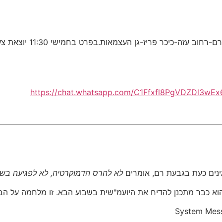
לאורך כל היום (חמישי) 
https://chat.whatsapp.com/C1Ffxfl8PgVDZDl3wE
נים כעת בגבעת רם, אומרים
לא להרס הדמוקרטיה, לא לפגיעה בשו
 הוא כבר מתכנן להדיח את היועמ"שית בשבוע הבא. זו מלחמה על הבי
System Mes