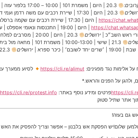
ובים:
20.3 | היום | משמרת 101 | 10:00 – 17:00 בלפור עזה |
ושלים
20.3 | היום | 17:30 | שיירת רכבים עם משה רדמן ועמי דרור תצא ממחלף שפיריםלהצטרפות:
https://chat.w
https://chat.wha
רי ראש השב״כ |
ירושלים
20.3 | היום | 20:00 | מסרבים למלחמה | ז׳ראר בכר |
שלים
21.3 | שישי | 10:00-13:00 | משמרת 101 | מחאה מול בית רוה״מ |
ירושלים
 על אלימות נגד מפגינים:
https://cli.re/alimut
לסיוע ממערך עצ
 ולהגן על הפנים והראש.*
https://cli
פרטים ומידע נוסף באתר:
https://cli.re/protest.info
תוך אתר שתיל סטוק
ש גם בעזה!
למען שלום!יש הפסקת אש בלבנון – אפשר וצריך להפסיק את האש גם 