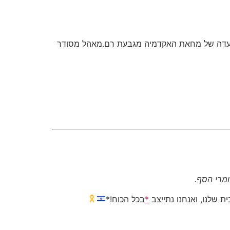
יתקיימו אירועים בציר גבעת רם-רחוב עזה-כיכר פריז-גן העצמאות.בפרט בחמישי 11:30 יוצאת צעדה של מחאת האקדמיה מגבעת רם.מאהל מסודר
מרי הסף.
ת שלנו, ואנחנו נתייצב
*
בכל הכוח!*