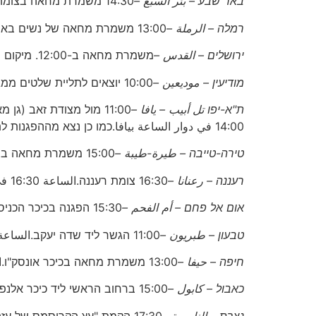
באר שבע – بئر السبع –
14:30 משמרת מחאה בצומת קניון ביגمفترق كنيون بيج.15:00 תליית שלטים על גשרים.
רמלה – الرملة –
13:00 משמרת מחאה של נשים בארגון תנד"י ונשים בלבן, הגן בהרצל 91الحديقة في هرتسل 91.
ירושלים – القدس –
משמרת מחאה ב-12:00. מיקום ישלח לנרשמים.اعتصام احتجاجي الساعة 12:00. الموقع سيتم إرساله للمسجلين.
מודיעין – موديعين –
10:00 יוצאים לתליית שלטים ממגרש החניה של העירייה.الساعة 10:00 تعليق لافتات من موقف البلدية.
ת"א-יפו تل أبيب – يافا –
14:00 في دوار الساعة بيافا.כמו כן נצא מההפגנות לתליית שלטים נגד המלחמה ברחבי העיר.وسننطلق من المظاهرات لتعليق لافتات ضد الحرب في أنحاء المدينة.
טירה-טייבה – طيرة-طيبة –
15:00 משמרת מחאה בצומת ראס עאמר.اعتصام احتجاجي الساعة 15:00 في مفترق رأس عامر.
רעננה – رعنانا –
16:30 צומת רעננה.الساعة 16:30 في مفترق رعنانا.
אום אל פחם – أم الفحم –
15:30 הפגנה בכיכר הכניסה לעיר.مظاهرة الساعة 15:30 في دوار مدخل المدينة.
טבעון – طبريون –
11:00 הגשר ליד שדה יעקב.الساعة 11:00 عند الجسر بجانب سديه يعقوب.
חיפה – حيفا –
13:00 משמרת מחאה בכיכר אונסק"ו.الساعة 13:00 في دوار اليونسكو.
כאבול – كابول –
15:00 ברחוב הראשי ליד כיכר אלנפורה.الساعة 15:00 في الشارع الرئيسي بجانب دوار النافورة.
נצרת – الناصرة –