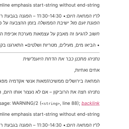
Inline emphasis start-string without end-string.
לו"ז המחאה היום:
• 11:30-14:30 – הפגנה בגבעת רם נמשכת• 16:00 – התכנסות בכיכר פריז, חלוקת שלטים וציוד•
הפגנת זעם מול ישיבת הממשלה
בזמן ההצבעה על פי
חשוב להגיע!
זה מאבק על עצמאות מערכת אכיפת החוק 
• הביאו מים, מעילים, מטריות ושלטים• התארגנו בקבוצות של לפחות 5 אנשים• הי
נתניהו מתכנן כבר את הדחת היועמ"שית
אחים ואחיות,
המחאה בירושלים ממשיכה!מאות אנשי אקדמיה מפגי
נתניהו חצה את הרוביקון – אם לא נעצור אותו היום,
sage:
WARNING/2
(
, line 88);
backlink
<string>
Inline emphasis start-string without end-string.
לו"ז המחאה היום:
• 11:30-14:30 – הפגנה בגבעת רם נמשכת• 16:00 – התכנסות בכיכר פריז, חלוקת שלטים וציוד•