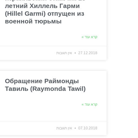
летний Хиллель Гарми
(Hillel Garmi) отпущен из
военной тюрьмы
קרא עוד »
27.12.2018
אין תגובות
Обращение Раймонды
Тавиль (Raymonda Tawil)
קרא עוד »
07.10.2018
אין תגובות