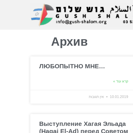
Архив
ЛЮБОПЫТНО МНЕ…
קרא עוד »
10.01.2019
אין תגובות
Выступление Хагая Эльада
(Hagai El-Ad) перед Советом