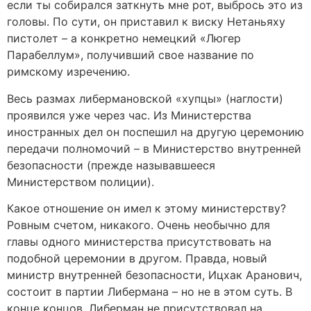
если ты собирался заткнуть мне рот, выбрось это из
головы. По сути, он приставил к виску Нетаньяху
пистолет – а конкретно немецкий «Люгер
Парабеллум», получивший свое название по
римскому изречению.
Весь размах либермановской «хупцы» (наглости)
проявился уже через час. Из Министерства
иностранных дел он поспешил на другую церемонию
передачи полномочий – в Министерство внутренней
безопасности (прежде называвшееся
Министерством полиции).
Какое отношение он имел к этому министерству?
Ровным счетом, никакого. Очень необычно для
главы одного министерства присутствовать на
подобной церемонии в другом. Правда, новый
министр внутренней безопасности, Ицхак Аранович,
состоит в партии Либермана – но не в этом суть. В
конце концов, Либерман не присутствовал на