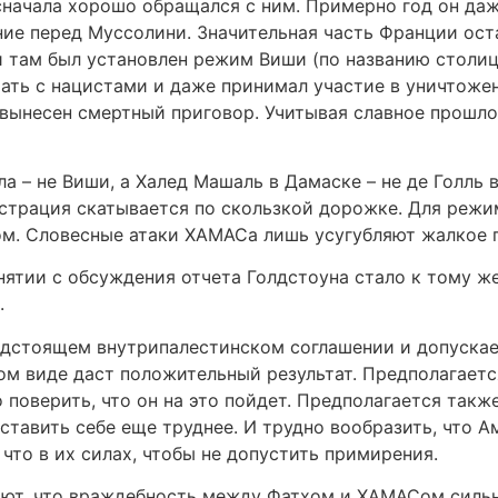
сначала хорошо обращался с ним. Примерно год он да
ие перед Муссолини. Значительная часть Франции ост
и там был установлен режим Виши (по названию столиц
чать с нацистами и даже принимал участие в уничтоже
 вынесен смертный приговор. Учитывая славное прошло
ла – не Виши, а Халед Машаль в Дамаске – не де Голль
страция скатывается по скользкой дорожке. Для режим
ом. Словесные атаки ХАМАСа лишь усугубляют жалкое 
тии с обсуждения отчета Голдстоуна стало к тому же
.
дстоящем внутрипалестинском соглашении и допускает
ком виде даст положительный результат. Предполагаетс
 поверить, что он на это пойдет. Предполагается также
тавить себе еще труднее. И трудно вообразить, что А
 что в их силах, чтобы не допустить примирения.
ют, что враждебность между Фатхом и ХАМАСом сильне