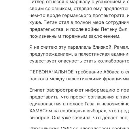
Гитлер отнесся к маршалу с уважением и 
своим союзником, отдавая ему предпочтен
чем-то вроде германского протектората, 
хуже. Петэн стал в полной мере сотрудни
предательства, и после войны Петэну был
пожизненным тюремным заключением.
Я не считаю эту параллель близкой. Рамал
предупреждением, а палестинская админи
существует опасность стать коллаборант
ПЕРВОНАЧАЛЬНОЕ требование Аббаса о сня
раскола между палестинскими фракциями
Египет распространяет информацию о пре
представить, что проект соглашения в та
единовластия в полосе Газа, и невозможно
ХАМАСом на свободных выборах, что предс
выборов. Она уже заявила, что делает все,
Израильские СМИ со злорадством сообща