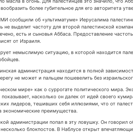
о масла в огонь. Для палестинцев это значило, что А
 вообразить более губительное для его авторитета утв
 СМИ сообщили об «ультиматуме» Иерусалима палестин
ль не выделит частоту для второй палестинской компа
ечено, есть и сыновья Аббаса. Предоставление частоты
исят от Израиля.
ует немыслимую ситуацию, в которой находится пале
обойцев.
тинская администрация находится в полной зависимости
берегу не может и пальцем пошевелить без израильског
ческом мире» как о суррогате политического мира. Э
, показывает, насколько он далек от идей своего куми
ких лидеров, тешивших себя иллюзиями, что от палес
 за экономические преимущества.
кой администрации попал в эту ловушку. Он говорил о
 несколько блокпостов. В Наблусе открыт впечатляющий