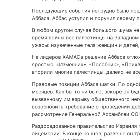
Последующие события нетрудно было пред
Аббаса, Аббас уступил и поручил своему 
В любом другом случае большого шума не б
время войны все палестинцы на Западном 
ужасы: изувеченные тела женщин и детей,
На лидеров ХАМАСа решение Аббаса отлож
яростью: «Изменник», «Пособник», «Прих
вторили многие палестинцы, далеко не в
Правовые позиции Аббаса шатки. По одной
месяцев. Как бы то ни было, вскоре он б
вызванному им взрыву общественного нег
возобновить требование о проведении деб
рассмотрение Генеральной Ассамблеи ОО
Раздосадованное правительство Израиля 
лицемерии. В конце концов, разве не он т