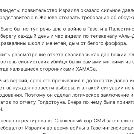
видеть: правительство Израиля оказало сильное дав
представителю в Женеве отозвать требование об обсуж
ыло бы, но тут речь шла о войне в Газе, и в Палестин
берегу каждый день и час видели по телеканалу «Аль
 развалины школ и мечетей, дым от белого фосфора.
ить рассмотрение отчета свалилось как дар божий. О
востень сионистских убийц» были самыми мягкими из э
сегда являвшиеся сторонниками ХАМАСа.
 из версий, срок его пребывания в должности давно ис
удет вынужден провести выборы, и в такой ситуации не
одования. Поэтому он сделал логическое заключение и
атов по отчету Голдстоуна. Вчера по нему была принят
Н.
гневно отреагировало. Слаженный хор СМИ заголосил о
ребовал от Израиля во время войны в Газе интенсифиц