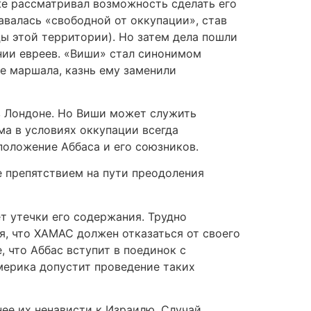
же рассматривал возможность сделать его
авалась «свободной от оккупации», став
ы этой территории). Но затем дела пошли
нии евреев. «Виши» стал синонимом
е маршала, казнь ему заменили
 в Лондоне. Но Виши может служить
а в условиях оккупации всегда
положение Аббаса и его союзников.
 препятствием на пути преодоления
 утечки его содержания. Трудно
я, что ХАМАС должен отказаться от своего
, что Аббас вступит в поединок с
мерика допустит проведение таких
е их ненависти к Израилю. Случай