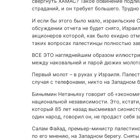
свергнуть ХАМАС? Такое обвинение подлил
страданий, и он требует большего. Трудно
И если бы этого было мало, израильские
обсуждении отчета не будет снято, Израи
акционеров которой, как было ехидно отм
таких вопросах палестинцы полностью зав
ВСЕ ЭТО нагляднейшим образом иллюстрир
между наковальней и парой дюжих молот
Первый молот – в руках у Израиля. Палес
случая с телефонами, никто на Западном 
Биньямин Нетаньяху говорит об «экономи
национальной независимости. Это, кстати
который 85 лет назад высмеивал сионистс
один народ, говорил он, не продаст себя
Салам Файад, премьер-министр палестинс
по его мнению, на Западном берегу. Сняты