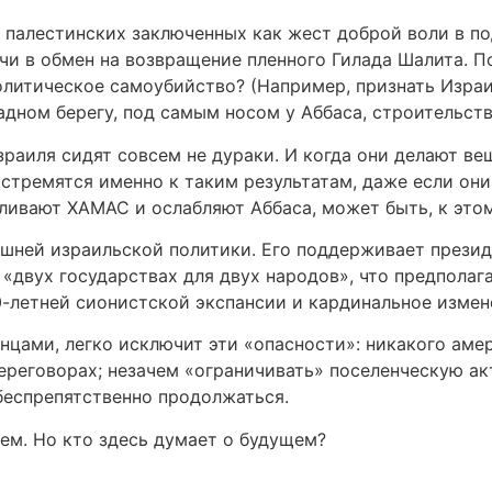
 палестинских заключенных как жест доброй воли в п
и в обмен на возвращение пленного Гилада Шалита. По
олитическое самоубийство? (Например, признать Израи
адном берегу, под самым носом у Аббаса, строительст
раиля сидят совсем не дураки. И когда они делают в
 стремятся именно к таким результатам, даже если о
ливают ХАМАС и ослабляют Аббаса, может быть, к это
ешней израильской политики. Его поддерживает прези
 «двух государствах для двух народов», что предполаг
0-летней сионистской экспансии и кардинальное измен
нцами, легко исключит эти «опасности»: никакого ам
ереговорах; незачем «ограничивать» поселенческую а
беспрепятственно продолжаться.
щем. Но кто здесь думает о будущем?