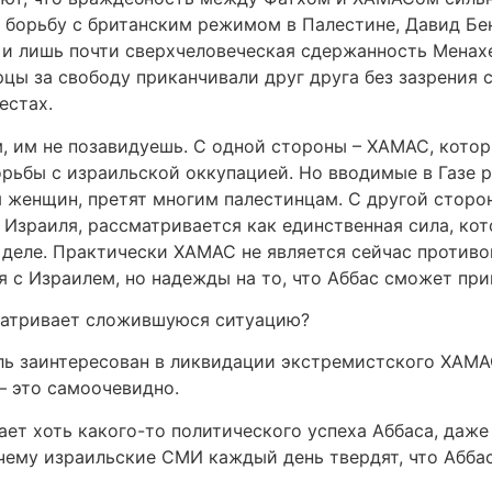
 борьбу с британским режимом в Палестине, Давид Бе
, и лишь почти сверхчеловеческая сдержанность Менах
цы за свободу приканчивали друг друга без зазрения с
естах.
, им не позавидуешь. С одной стороны – ХАМАС, кото
орьбы с израильской оккупацией. Но вводимые в Газе
ся женщин, претят многим палестинцам. С другой стор
Израиля, рассматривается как единственная сила, ко
деле. Практически ХАМАС не является сейчас противо
 с Израилем, но надежды на то, что Аббас сможет при
матривает сложившуюся ситуацию?
ль заинтересован в ликвидации экстремистского ХАМА
– это самоочевидно.
кает хоть какого-то политического успеха Аббаса, да
ему израильские СМИ каждый день твердят, что Аббас