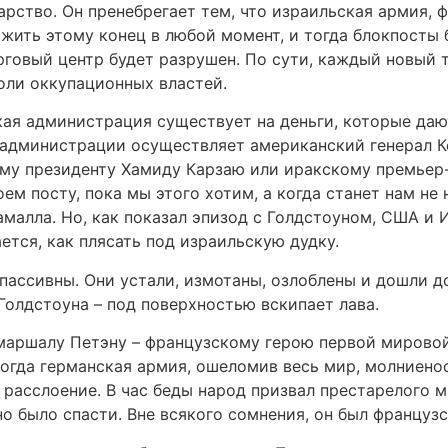
дарство. Он пренебрегает тем, что израильская армия,
жить этому конец в любой момент, и тогда блокпосты 
орговый центр будет разрушен. По сути, каждый новый 
оли оккупационных властей.
кая администрация существует на деньги, которые да
 администрации осуществляет американский генерал Ке
кому президенту Хамиду Карзаю или иракскому премье
ем посту, пока мы этого хотим, а когда станет нам не 
малла. Но, как показал эпизод с Голдстоуном, США и 
ется, как плясать под израильскую дудку.
пассивны. Они устали, измотаны, озлоблены и дошли до
олдстоуна – под поверхностью вскипает лава.
аршалу Петэну – французскому герою первой мировой
когда германская армия, ошеломив весь мир, молниен
расслоение. В час беды народ призвал престарелого 
но было спасти. Вне всякого сомнения, он был француз