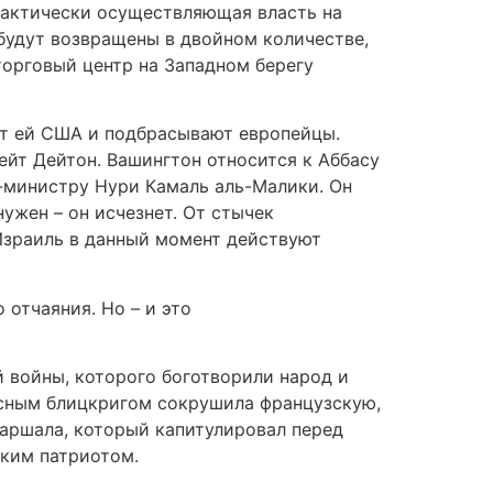
 фактически осуществляющая власть на
будут возвращены в двойном количестве,
торговый центр на Западном берегу
ют ей США и подбрасывают европейцы.
йт Дейтон. Вашингтон относится к Аббасу
р-министру Нури Камаль аль-Малики. Он
нужен – он исчезнет. От стычек
Израиль в данный момент действуют
 отчаяния. Но – и это
 войны, которого боготворили народ и
осным блицкригом сокрушила французскую,
маршала, который капитулировал перед
ским патриотом.