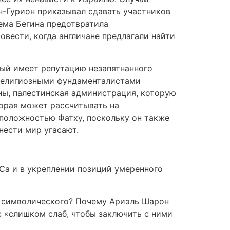
н-Гурион приказывал сдавать участников
ема Бегина предотвратила
овести, когда англичане предлагали найти
рый имеет репутацию незапятнанного
 религиозными фундаменталистами
оны, палестинская администрация, которую
торая может рассчитывать на
положностью Фатху, поскольку он также
нести мир угасают.
Са и в укреплении позиций умеренного
же символического? Почему Ариэль Шарон
 «слишком слаб, чтобы заключить с ними