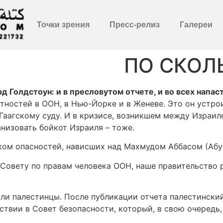
Точки зрения
Пресс-релиз
Галереи
ПО СКОЛ
 Голдстоун: и в пресловутом отчете, и во всех напаст
ятностей в ООН, в Нью-Йорке и в Женеве. Это он устро
Гаагскому суду. И в кризисе, возникшем между Израиле
низовать бойкот Израиля – тоже.
иком опасностей, нависших над Махмудом Аббасом (Абу
Совету по правам человека ООН, наше правительство р
ли палестинцы. После публикации отчета палестински
ствии в Совет безопасности, который, в свою очередь,