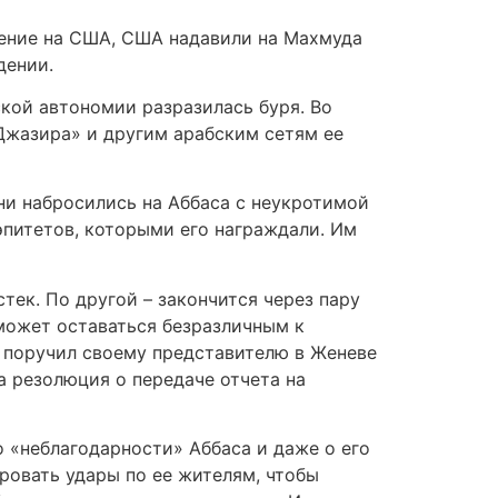
ление на США, США надавили на Махмуда
дении.
ской автономии разразилась буря. Во
-Джазира» и другим арабским сетям ее
ни набросились на Аббаса с неукротимой
питетов, которыми его награждали. Им
тек. По другой – закончится через пару
 может оставаться безразличным к
 поручил своему представителю в Женеве
а резолюция о передаче отчета на
 «неблагодарности» Аббаса и даже о его
ировать удары по ее жителям, чтобы