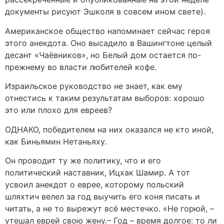
документы рисуют Эшколя в совсем ином свете).
Американское общество напоминает сейчас героя
этого анекдота. Оно высадило в Вашингтоне целый
десант «Чаёвников», но Белый дом остается по-
прежнему во власти любителей кофе.
Израильское руководство не знает, как ему
отнестись к таким результатам выборов: хорошо
это или плохо для евреев?
ОДНАКО, победителем на них оказался не кто иной,
как Биньямин Нетаньяху.
Он проводит ту же политику, что и его
политический наставник, Ицхак Шамир. А тот
усвоил анекдот о еврее, которому польский
шляхтич велел за год выучить его коня писать и
читать, а не то вырежут всё местечко. «Не горюй, –
утешал еврей свою жену.– Год – время долгое: то ли