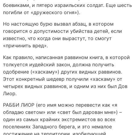
боевиками, и пятеро израильских солдат. Еще шесть
погибли от «дружеского огня»).
Но настоящую бурю вызвал абзац, в котором
говорится о допустимости убийства детей, если
известно, что когда они вырастут, то смогут
«причинить вред».
Как правило, написанная раввином книга, в которой
толкуется иудейский закон, должна получить
одобрение («хаскаму») других видных раввинов.
Этот конкретный шедевр получили «хаскаму» от
четырех видных раввинов, и одним из них был Дов
Лиор.
РАББИ ЛИОР (его имя можно перевести как «я
обладаю светом» или «свет был дарован мне») –
один из самых крайних экстремистов во всех
поселениях Западного берега, и это немалое
достижение на территории, изобилующей