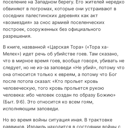
поселение на Западном берегу. Его жителей нередко
обвиняют в погромах, которые они устраивают в
соседних палестинских деревнях как акт
«возмездия» за снос армией поселенческих
построек, сооруженных без официального
разрешения.
В книге, названной «Царская Тора» («Тора ха-
Мелех») идет речь об убийстве гоев. Там сказано,
что в мирное время гоев, вообще говоря, убивать не
следует, но не из-за заповеди «Не убий», потому что
она относится только к евреям, а потому что Бог
после потопа сказал: «Кто прольет кровь
человеческую, того кровь прольется рукою
человека: ибо человек создан по образу Божию»
(Быт. 9:6). Это относится ко всем гоям,
исполняющим заповеди.
Но во время войны ситуация иная. В трактовке
раввинов, Израиль находится в состоянии войны с