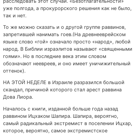
расследовать этот случай. «Безотлагательности»
уже полгода, а прокурорского решения как не было,
так и нет.
То же можно сказать и о другой группе раввинов,
запретившей нанимать гоев.(На древнееврейском
языке слово «гой» означало просто «народ», любой
народ. В Библии израэлитов называют «священными
гоями». Но в последние века этим словом
обозначают неевреев, и оно имеет уничижительный
оттенок).
НА ЭТОЙ НЕДЕЛЕ в Израиле разразился большой
скандал, причиной которого стал арест раввина
Дова Лиора.
Началось с книги, изданной больше года назад
раввином Ицхаком Шапира. Шапира, вероятно,
самый радикальный экстремист в поселении Ицхар,
которое, вероятно, самое экстремистское