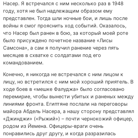
Насер. Я встречался с ним несколько раз в 1948
году, хотя не был надлежащим образом ему
представлен. Тогда шли ночные бои, и лишь после
войны я смог прояснить ход событий. Оказалось,
что Насер был ранен в бою, за который моей роте
было присуждено почетное название «Лисы
Самсона», а сам я получил ранение через пять
месяцев в схватке с солдатами под его
командованием.
Конечно, я никогда не встречался с ним лицом к
лицу, но встретился с ним мой хороший приятель. В
ходе боев в «мешке Фалуджа» было согласовано
перемирие, чтобы вынести убитых и раненых между
линиями фронта. Египтяне послали на переговоры
майора Абдель Насера, а нашу сторону представлял
«Джинджи» («Рыжий») – почти чернокожий офицер,
родом из Йемена. Офицеры-враги очень
понравились друг другу, и когда разразилась