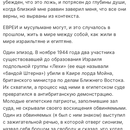
убежден, что это ложь, и потрясен до глубины души,
когда близкий мне раввин заверил меня, что все они
верны, но вырваны из контекста.
ЕВРЕИ и мусульмане могут, и это случалось в
прошлом, жить в мире между собой, как жили в
мире израильтяне и египтяне.
Один эпизод. В ноябре 1944 года два участника
существовавшей до образования Израиля
подпольной группы «Лехи» (ее еще называли
«бандой Штерна») убили в Каире лорда Мойна,
британского министра по делам Ближнего Востока.
Их схватили, а процесс над ними в египетском суде
превратился в антибританскую демонстрацию.
Молодые египетские патриоты, заполнившие зал
суда, не скрывали своего восхищения обвиняемыми.
Один из обвиняемых (я был с ним знаком) выступил
с зажигательной речью, в которой отверг сионизм,
назвал себя борцом за свободу и сказал, что хотел