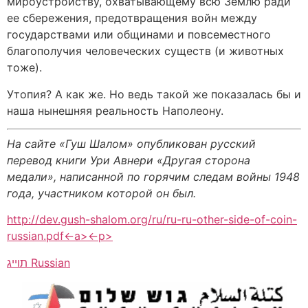
мироустройству, охватывающему всю Землю ради
ее сбережения, предотвращения войн между
государствами или общинами и повсеместного
благополучия человеческих существ (и животных
тоже).
Утопия? А как же. Но ведь такой же показалась бы и
наша нынешняя реальность Наполеону.
На сайте «Гуш Шалом» опубликован русский
перевод книги Ури Авнери «Другая сторона
медали», написанной по горячим следам войны 1948
года, участником которой он был.
http://dev.gush-shalom.org/ru/ru-ru-other-side-of-coin-
russian.pdf<-a><-p>
Russian
תוייג