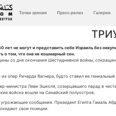
Точки зрения
Пресс-релиз
Галереи
ТРИ
0 лет не могут и представить себе Израиль без окку
 о том, что она не кошмарный сон.
вщины со дня окончания Шестидневной войны, сокращен
з опер Ричарда Вагнера, будто ставил ее гениальный
ер-министра Леви Эшколя, созерцавшего парад в чест
тские войска вошли на Синайский полуостров.
 угрожающие сообщения. Президент Египта Гамаль Абд
окидают свои позиции.