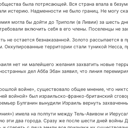
 общества была потрясающей. Вся страна впала в безу
ли истерию. Надменности не было границ. Не могу сказ
рмия могла бы дойти до Триполи (в Ливии) за шесть дн
требовали включить себя в его члены. Поселенцы не за
сть не остается безнаказанной. Золото рассыпается в 
. Оккупированные территории стали туникой Несса, п
раиля нет ни малейшего желания захватить новые терри
ностранных дел Абба Эбан заявил, что линия перемирия
прошлой войне», существовало общее мнение, что никт
ей войной» был израильско-франко-британский сговор 
ремьер Булганин вынудили Израиль вернуть захваченн
иния») имела на полпути между Тель-Авивом и Иеруса
ю эти два города. Сразу же после шести дней войны 
 и стереть с лица земли все признаки их существован