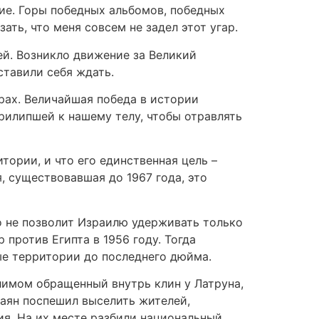
мие. Горы победных альбомов, победных
ать, что меня совсем не задел этот угар.
ей. Возникло движение за Великий
ставили себя ждать.
прах. Величайшая победа в истории
рилипшей к нашему телу, чтобы отравлять
тории, и что его единственная цель –
, существовавшая до 1967 года, это
о не позволит Израилю удерживать только
против Египта в 1956 году. Тогда
ые территории до последнего дюйма.
лимом обращенный внутрь клин у Латруна,
Даян поспешил выселить жителей,
ия. На их месте разбили национальный