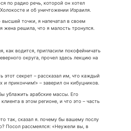
ся по радио речь, которой он хотел
м Холокосте и об уничтожении Израиля.
 высшей точки, я напечатал в своем
я жена решила, что я малость тронулся.
я, как водится, пригласили покофейничать
еверного округа, прочел здесь лекцию на
ь этот секрет – рассказал им, что каждый
х и прикончим!» – заверил он кибуцников.
обы ублажить арабские массы. Его
клиента в этом регионе, и что это – часть
то так, сказал я. почему бы вашему послу
о? Посол рассмеялся: «Неужели вы, в