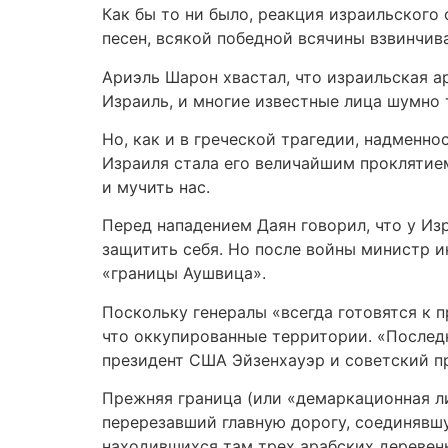
Как бы то ни было, реакция израильского
песен, всякой победной всячины взвинчива
Ариэль Шарон хвастал, что израильская а
Израиль, и многие известные лица шумно 
Но, как и в греческой трагедии, надменно
Израиля стала его величайшим проклятием
и мучить нас.
Перед нападением Даян говорил, что у Из
защитить себя. Но после войны министр и
«границы Аушвица».
Поскольку генералы «всегда готовятся к 
что оккупированные территории. «Последн
президент США Эйзенхауэр и советский п
Прежняя граница (или «демаркационная л
перерезавший главную дорогу, соединявшу
находившихся там трех арабских деревень