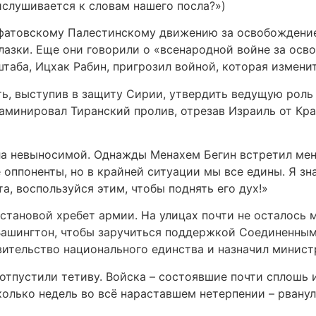
ислушивается к словам нашего посла?»)
фатовскому Палестинскому движению за освобождение
азки. Еще они говорили о «всенародной войне за осво
штаба, Ицхак Рабин, пригрозил войной, которая измени
, выступив в защиту Сирии, утвердить ведущую роль 
заминировал Тиранский пролив, отрезав Израиль от Кра
а невыносимой. Однажды Менахем Бегин встретил меня
е оппоненты, но в крайней ситуации мы все едины. Я з
, воспользуйся этим, чтобы поднять его дух!»
становой хребет армии. На улицах почти не осталось 
 Вашингтон, чтобы заручиться поддержкой Соединенны
ительство национального единства и назначил минис
 отпустили тетиву. Войска – состоявшие почти сплошь 
олько недель во всё нараставшем нетерпении – рванули