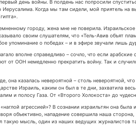
 первый день войны. В полдень нас попросили спустить
о Иерусалима. Когда мы там сидели, мой приятель на в
гипта».
атемненному городу, жена мне не поверила. Израильско
казывало своим слушателям, что «Тель-Авив объят пла
бое упоминание о победах – и в эфире звучали лишь д
агало вполне справедливо – сочло, что если арабские 
уют от ООН немедленно прекратить войну. Так и случил
де, она казалась невероятной – столь невероятной, что
арстве Израиль, каким он был в те дни, захватила вес
алим и полосу Газа. От «Второго Холокоста» до чудес
«наглой агрессией»? В сознании израильтян она была
оворя объективно, нападение совершила наша сторона, 
л такую мысль, один из наших ведущих журналистов та