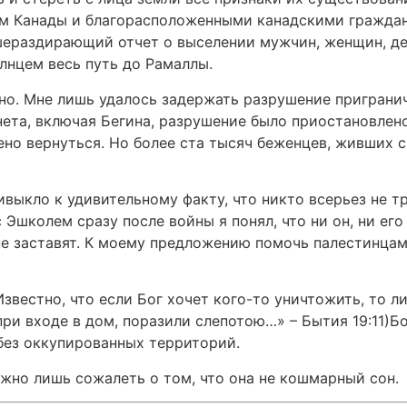
м Канады и благорасположенными канадскими граждан
шераздирающий отчет о выселении мужчин, женщин, д
нцем весь путь до Рамаллы.
но. Мне лишь удалось задержать разрушение приграни
ета, включая Бегина, разрушение было приостановлен
ено вернуться. Но более ста тысяч беженцев, живших с
выкло к удивительному факту, что никто всерьез не т
 Эшколем сразу после войны я понял, что ни он, ни е
не заставят. К моему предложению помочь палестинцам
звестно, что если Бог хочет кого-то уничтожить, то ли
ри входе в дом, поразили слепотою…» – Бытия 19:11)Б
 без оккупированных территорий.
жно лишь сожалеть о том, что она не кошмарный сон.