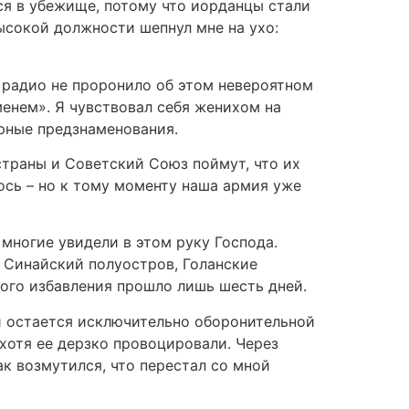
ся в убежище, потому что иорданцы стали
ысокой должности шепнул мне на ухо:
е радио не проронило об этом невероятном
менем». Я чувствовал себя женихом на
урные предзнаменования.
страны и Советский Союз поймут, что их
ось – но к тому моменту наша армия уже
 многие увидели в этом руку Господа.
ь Синайский полуостров, Голанские
ного избавления прошло лишь шесть дней.
 и остается исключительно оборонительной
хотя ее дерзко провоцировали. Через
к возмутился, что перестал со мной