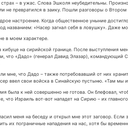
 страх – в ужас. Слова Эшколя неубедительны. Произно
 ли не превратился в заику. Пошли разговоры о Второ
дрое настроение. Когда общественное уныние достигло
од названием: «Насер загнал себя в ловушку». Даже мо
е в моем характере.
в кибуце на сирийской границе. После выступления мен
ли, что «Дадо» (генерал Давид Элазар), командующий С
.
ыли мне, что Дадо – также потребовавший от них хранит
сер ввел свои войска в Синайскую пустыню. «Там мы и
рмия была к ней совершенно не готова. Он блефовал, чт
, что Израиль вот-вот нападет на Сирию – их главного 
асил меня на беседу и открыл мне этот заговор. Если э
ить их пограничные нападения на нас, хотя бы временн