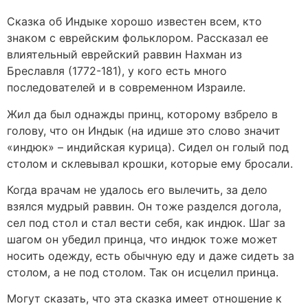
Сказка об Индыке хорошо известен всем, кто
знаком с еврейским фольклором. Рассказал ее
влиятельный еврейский раввин Нахман из
Бреславля (1772-181), у кого есть много
последователей и в современном Израиле.
Жил да был однажды принц, которому взбрело в
голову, что он Индык (на идише это слово значит
«индюк» – индийская курица). Сидел он голый под
столом и склевывал крошки, которые ему бросали.
Когда врачам не удалось его вылечить, за дело
взялся мудрый раввин. Он тоже разделся догола,
сел под стол и стал вести себя, как индюк. Шаг за
шагом он убедил принца, что индюк тоже может
носить одежду, есть обычную еду и даже сидеть за
столом, а не под столом. Так он исцелил принца.
Могут сказать, что эта сказка имеет отношение к