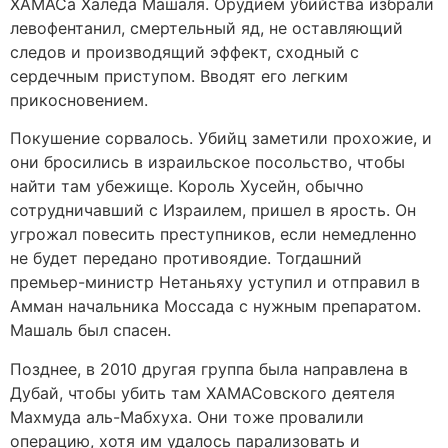
ХАМАСа Халеда Машаля. Орудием убийства избрали
левофентанил, смертельный яд, не оставляющий
следов и производящий эффект, сходный с
сердечным приступом. Вводят его легким
прикосновением.
Покушение сорвалось. Убийц заметили прохожие, и
они бросились в израильское посольство, чтобы
найти там убежище. Король Хусейн, обычно
сотрудничавший с Израилем, пришел в ярость. Он
угрожал повесить преступников, если немедленно
не будет передано противоядие. Тогдашний
премьер-министр Нетаньяху уступил и отправил в
Амман начальника Моссада с нужным препаратом.
Машаль был спасен.
Позднее, в 2010 другая группа была направлена в
Дубай, чтобы убить там ХАМАСовского деятеля
Махмуда аль-Мабхуха. Они тоже провалили
операцию, хотя им удалось парализовать и