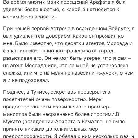
Во время многих моих посещений Арафата я был
удивлен беспечностью, с какой он относится к
мерам безопасности.
При нашей первой встрече в осажденном Бейруте, я
был удивлен тем доверием, какое он проявил ко
мне. Было известно, что десятки агентов Моссада и
фалангистских шпионов прочесывают город,
разыскивая его. Он не мог быть уверен, что я сам –
не агент Моссада или, что за мной не установлена
слежка, или что на меня не навесили «жучок», о чем
я и не подозревал.
Позднее, в Тунисе, секретарь проверял его
посетителей очень поверхностно. Меры
предосторожности израильского премьер-
министра были несравненно более строгими.В
Мукате (резиденции Арафата в Рамалле) не было
принято никаких дополнительных мер
предосторожности. Я обедал с ним несколько раз, и