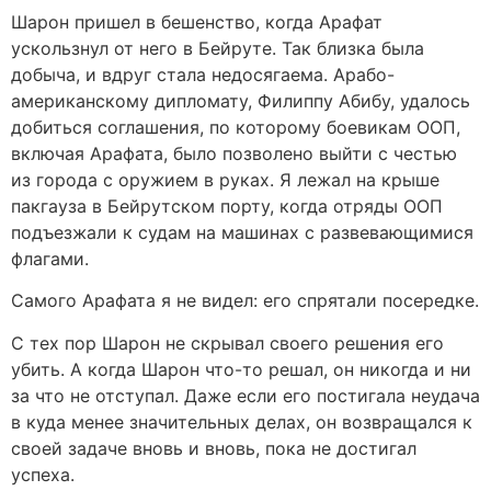
Шарон пришел в бешенство, когда Арафат
ускользнул от него в Бейруте. Так близка была
добыча, и вдруг стала недосягаема. Арабо-
американскому дипломату, Филиппу Абибу, удалось
добиться соглашения, по которому боевикам ООП,
включая Арафата, было позволено выйти с честью
из города с оружием в руках. Я лежал на крыше
пакгауза в Бейрутском порту, когда отряды ООП
подъезжали к судам на машинах с развевающимися
флагами.
Самого Арафата я не видел: его спрятали посередке.
C тех пор Шарон не скрывал своего решения его
убить. А когда Шарон что-то решал, он никогда и ни
за что не отступал. Даже если его постигала неудача
в куда менее значительных делах, он возвращался к
своей задаче вновь и вновь, пока не достигал
успеха.