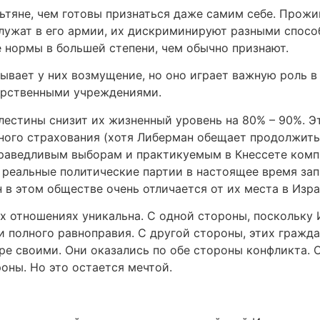
ьтяне, чем готовы признаться даже самим себе. Прожив
 служат в его армии, их дискриминируют разными спосо
 нормы в большей степени, чем обычно признают.
вает у них возмущение, но оно играет важную роль в
дарственными учреждениями.
естины снизит их жизненный уровень на 80% – 90%. Эт
ого страхования (хотя Либерман обещает продолжить 
справедливым выборам и практикуемым в Кнессете ком
 реальные политические партии в настоящее время за
в этом обществе очень отличается от их места в Изра
х отношениях уникальна. С одной стороны, поскольку 
ти полного равноправия. С другой стороны, этих гражд
е своими. Они оказались по обе стороны конфликта. О
ны. Но это остается мечтой.