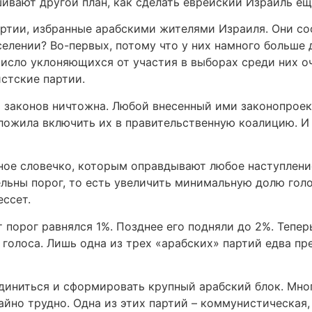
вают другой план, как сделать еврейский Израиль ещ
артии, избранные арабскими жителями Израиля. Они со
селении? Во-первых, потому что у них намного больше 
 число уклоняющихся от участия в выборах среди них о
истские партии.
 законов ничтожна. Любой внесенный ими законопроек
дложила включить их в правительственную коалицию. И 
ое словечко, которым оправдывают любое наступление 
ельны порог, то есть увеличить минимальную долю гол
ссет.
 порог равнялся 1%. Позднее его подняли до 2%. Теперь
голоса. Лишь одна из трех «арабских» партий едва пре
диниться и сформировать крупный арабский блок. Мног
йно трудно. Одна из этих партий – коммунистическая, 