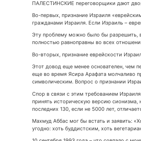
ПАЛЕСТИНСКИЕ переговорщики дают двоя
Во-первых, признание Израиля «еврейски
гражданами Израиля. Если Израиль – евре
Эту проблему можно было бы разрешить, 
полностью равноправны во всех отношени
Во-вторых, признание еврейскости Израи
Этот довод еще менее основателен, чем 
еще во время Ясира Арафата молчаливо пр
символическим. Вопрос о признании Израи
Спор в связи с этим требованием Израиля
принять историческую версию сионизма, н
последних 130, если не 5000 лет, отличает
Махмуд Аббас мог бы встать и заявить: «
угодно: хоть буддистским, хоть вегетари
10 сентября 1993 года – что совпало с м