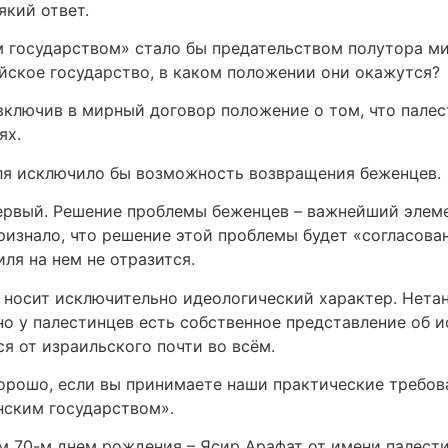
кий ответ.
м государством» стало бы предательством полутора м
йское государство, в каком положении они окажутся?
включив в мирный договор положение о том, что палес
ях.
ля исключило бы возможность возвращения беженцев.
первый. Решение проблемы беженцев – важнейший элем
изнало, что решение этой проблемы будет «согласова
ля на нем не отразится.
 носит исключительно идеологический характер. Нетан
о у палестинцев есть собственное представление об и
ся от израильского почти во всём.
Хорошо, если вы принимаете наши практические требов
анским государством».
оим 70-м днем рождения – Ясир Арафат от имени палест