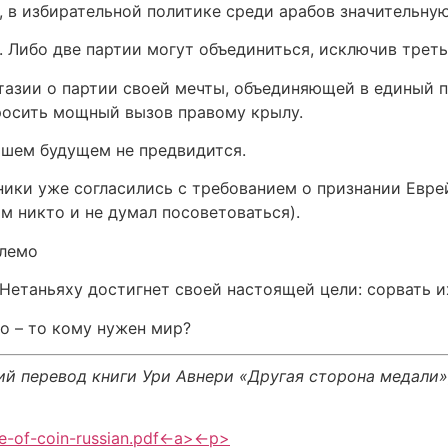
, в избирательной политике среди арабов значительну
 Либо две партии могут объединиться, исключив треть
азии о партии своей мечты, объединяющей в единый п
бросить мощный вызов правому крылу.
йшем будущем не предвидится.
ики уже согласились с требованием о признании Еврей
м никто и не думал посоветоваться).
млемо
Нетаньяху достигнет своей настоящей цели: сорвать их
во – то кому нужен мир?
ий перевод книги Ури Авнери «Другая сторона медали»
de-of-coin-russian.pdf<-a><-p>