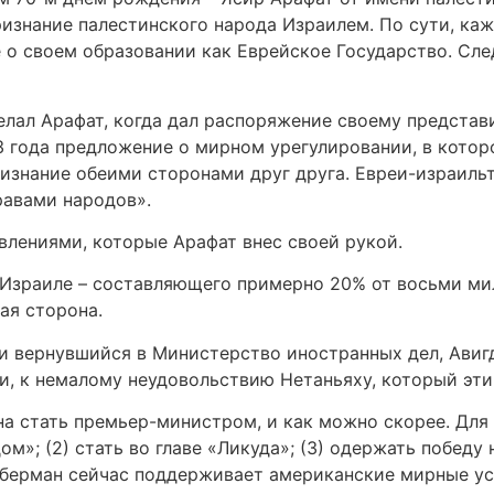
ризнание палестинского народа Израилем. По сути, каж
е о своем образовании как Еврейское Государство. Сл
елал Арафат, когда дал распоряжение своему представ
3 года предложение о мирном урегулировании, в которо
изнание обеими сторонами друг друга. Евреи-израиль
равами народов».
авлениями, которые Арафат внес своей рукой.
зраиле – составляющего примерно 20% от восьми милл
ая сторона.
 вернувшийся в Министерство иностранных дел, Авигдо
, к немалому неудовольствию Нетаньяху, который эти
на стать премьер-министром, и как можно скорее. Для 
»; (2) стать во главе «Ликуда»; (3) одержать победу 
берман сейчас поддерживает американские мирные ус