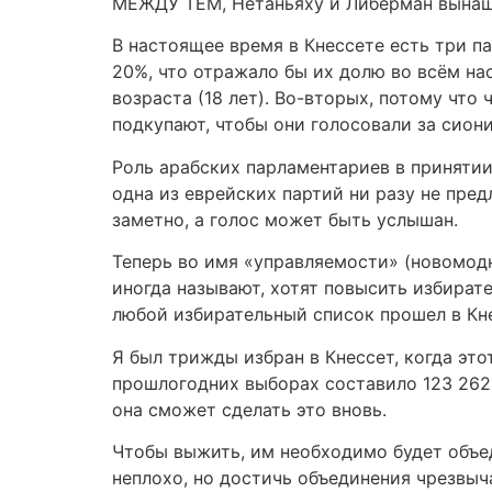
МЕЖДУ ТЕМ, Нетаньяху и Либерман вынаши
В настоящее время в Кнессете есть три п
20%, что отражало бы их долю во всём на
возраста (18 лет). Во-вторых, потому что
подкупают, чтобы они голосовали за сион
Роль арабских парламентариев в принятии
одна из еврейских партий ни разу не пре
заметно, а голос может быть услышан.
Теперь во имя «управляемости» (новомодн
иногда называют, хотят повысить избират
любой избирательный список прошел в Кне
Я был трижды избран в Кнессет, когда этот
прошлогодних выборах составило 123 262 
она сможет сделать это вновь.
Чтобы выжить, им необходимо будет объе
неплохо, но достичь объединения чрезвыча