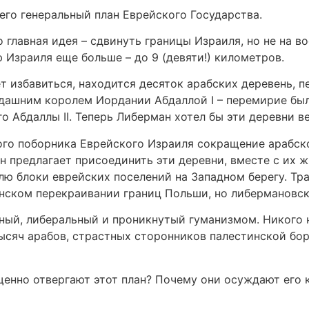
го генеральный план Еврейского Государства.
 главная идея – сдвинуть границы Израиля, но не на в
ю Израиля еще больше – до 9 (девяти!) километров.
т избавиться, находится десяток арабских деревень, 
гдашним королем Иордании Абдаллой I – перемирие был
 Абдаллы II. Теперь Либерман хотел бы эти деревни в
го поборника Еврейского Израиля сокращение арабског
н предлагает присоединить эти деревни, вместе с их ж
лю блоки еврейских поселений на Западном берегу. Тр
нском перекраивании границ Польши, но либермановск
ный, либеральный и проникнутый гуманизмом. Никого н
сяч арабов, страстных сторонников палестинской бор
нно отвергают этот план? Почему они осуждают его к