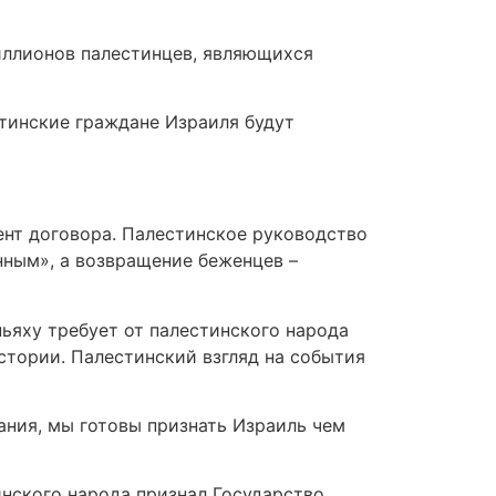
иллионов палестинцев, являющихся
тинские граждане Израиля будут
ент договора. Палестинское руководство
нным», а возвращение беженцев –
ьяху требует от палестинского народа
стории. Палестинский взгляд на события
ания, мы готовы признать Израиль чем
инского народа признал Государство