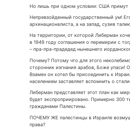
Но лишь при одном условии: США примут е
Непревзойденный государственный ум! Его
архинационалиста, а на запад, сузив тали
На территории, от которой Либерман хоче
в 1949 году соглашения о перемирии с то
– пра-пра-прадедед нынешнего иорданского
Почему? Потому что для этого неколебимо
сторонник изгнания арабов, Боже упаси! О
Взамен он хотел бы присоединить к Израи
населением заставляет вспомнить о стали
Либерман представляет этот план как мир
будет экспроприировано. Примерно 300 ты
гражданами Палестины.
ПОЧЕМУ ЖЕ палестинцы в Израиле возмуще
права?