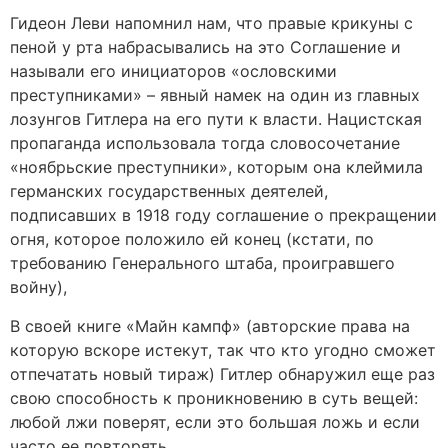
Гидеон Леви напомнил нам, что правые крикуны с
пеной у рта набрасывались на это Соглашение и
называли его инициаторов «ословскими
преступниками» – явный намек на один из главных
лозунгов Гитлера на его пути к власти. Нацистская
пропаганда использовала тогда словосочетание
«ноябрьские преступники», которым она клеймила
германских государственных деятелей,
подписавших в 1918 году соглашение о прекращении
огня, которое положило ей конец (кстати, по
требованию Генерального штаба, проигравшего
войну),
В своей книге «Майн кампф» (авторские права на
которую вскоре истекут, так что кто угодно сможет
отпечатать новый тираж) Гитлер обнаружил еще раз
свою способность к проникновению в суть вещей:
любой лжи поверят, если это большая ложь и если
часто ее повторять.