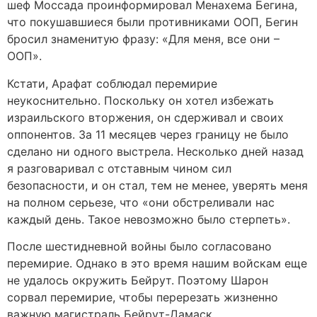
шеф Моссада проинформировал Менахема Бегина,
что покушавшиеся были противниками ООП, Бегин
бросил знаменитую фразу: «Для меня, все они –
ООП».
Кстати, Арафат соблюдал перемирие
неукоснительно. Поскольку он хотел избежать
израильского вторжения, он сдерживал и своих
оппонентов. За 11 месяцев через границу не было
сделано ни одного выстрела. Несколько дней назад
я разговаривал с отставным чином сил
безопасности, и он стал, тем не менее, уверять меня
на полном серьезе, что «они обстреливали нас
каждый день. Такое невозможно было стерпеть».
После шестидневной войны было согласовано
перемирие. Однако в это время нашим войскам еще
не удалось окружить Бейрут. Поэтому Шарон
сорвал перемирие, чтобы перерезать жизненно
важную магистраль Бейрут-Дамаск.