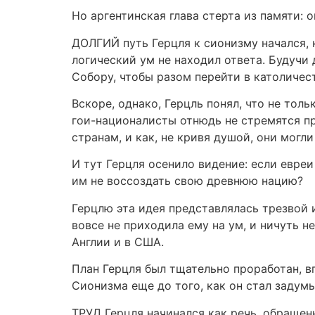
Но аргентинская глава стерта из памяти: 
ДОЛГИЙ путь Герцля к сионизму начался, 
логический ум не находил ответа. Будучи
Собору, чтобы разом перейти в католичест
Вскоре, однако, Герцль понял, что не тол
гои-националисты отнюдь не стремятся пр
странам, и как, не кривя душой, они могл
И тут Герцля осенило видение: если евре
им не воссоздать свою древнюю нацию?
Герцлю эта идея представлялась трезвой 
вовсе не приходила ему на ум, и ничуть 
Англии и в США.
План Герцля был тщательно проработан, в
Сионизма еще до того, как он стал задум
ТРУД Герцля начинался как речь, обращен