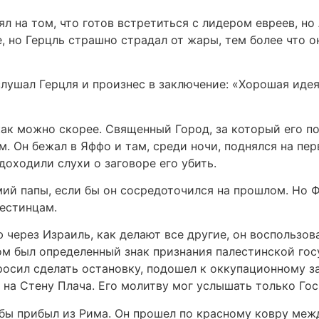
оял на том, что готов встретиться с лидером евреев, н
, но Герцль страшно страдал от жары, тем более что о
лушал Герцля и произнес в заключение: «Хорошая идея
как можно скорее. Священный Город, за который его п
. Он бежал в Яффо и там, среди ночи, поднялся на пер
доходили слухи о заговоре его убить.
мий папы, если бы он сосредоточился на прошлом. Но 
лестинцам.
через Израиль, как делают все другие, он воспользов
ом был определенный знак признания палестинской гос
осил сделать остановку, подошел к оккупационному за
 на Стену Плача. Его молитву мог услышать только Гос
и бы прибыл из Рима. Он прошел по красному ковру меж