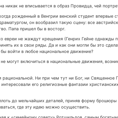
она никак не вписывается в образ Провидца, чей портре
когда рожденный в Венгрии венский студент впервые с
 драматургом, он вообразил такую сцену: все австрийс
во. Папа пришел бы в восторг.
ько евреи не жаждут крещения (Генрих Гейне однажды п
инять их в свои ряды. Да и как они могли бы это сдел
и бы войти в любое национальное движение?
и не могут включиться в национальные движения, возни
и рациональной. Ни при чем тут ни Бог, ни Священное 
не интересовали его религиозные фантазии христиански
плоть до мельчайших деталей, приняв форму брошюры 
ываться, где эту идею можно осуществить.
ная к «семейному совету» Ротшильдов, самым богатым 