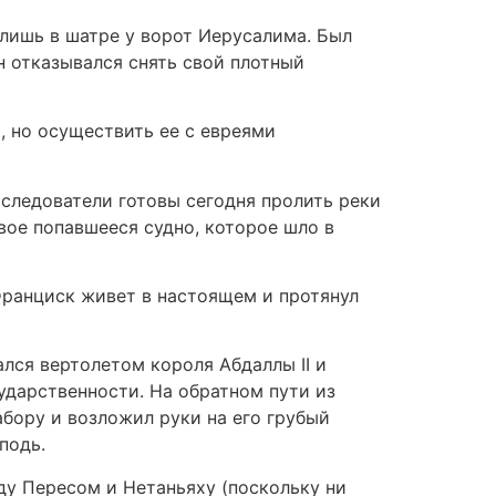
о лишь в шатре у ворот Иерусалима. Был
н отказывался снять свой плотный
, но осуществить ее с евреями
оследователи готовы сегодня пролить реки
вое попавшееся судно, которое шло в
Франциск живет в настоящем и протянул
ался вертолетом короля Абдаллы II и
ударственности. На обратном пути из
бору и возложил руки на его грубый
подь.
ду Пересом и Нетаньяху (поскольку ни