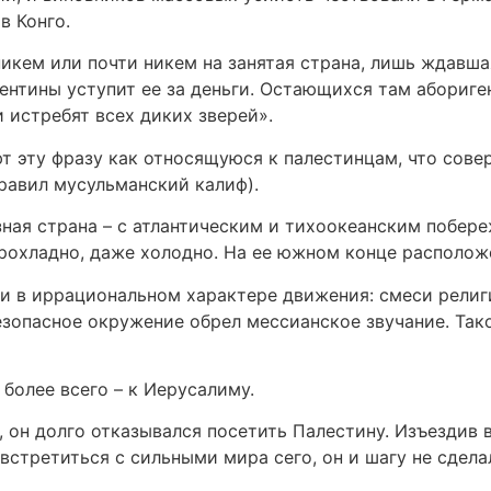
в Конго.
икем или почти никем на занятая страна, лишь ждавшая
гентины уступит ее за деньги. Остающихся там абориге
и истребят всех диких зверей».
 эту фразу как относящуюся к палестинцам, что совер
правил мусульманский калиф).
зная страна – с атлантическим и тихоокеанским побе
прохладно, даже холодно. На ее южном конце располо
ли в иррациональном характере движения: смеси рели
езопасное окружение обрел мессианское звучание. Тако
более всего – к Иерусалиму.
, он долго отказывался посетить Палестину. Изъездив 
встретиться с сильными мира сего, он и шагу не сдела