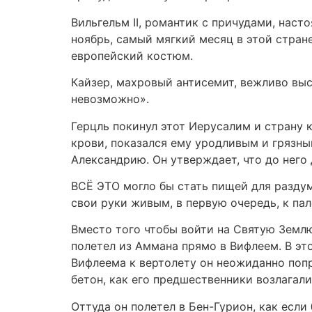
Вильгельм II, романтик с причудами, наст
ноябрь, самый мягкий месяц в этой стране
европейский костюм.
Кайзер, махровый антисемит, вежливо выс
невозможно».
Герцль покинул этот Иерусалим и страну 
крови, показался ему уродливым и грязным
Александрию. Он утверждает, что до него 
ВСЁ ЭТО могло бы стать пищей для разду
свои руки живым, в первую очередь, к па
Вместо того чтобы войти на Святую Землю 
полетел из Аммана прямо в Вифлеем. В эт
Вифлеема к вертолету он неожиданно попр
бетон, как его предшественники возлагали
Оттуда он полетел в Бен-Гурион, как есл