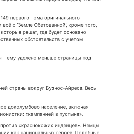
 149 первого тома оригинального
всё о ‘Земле Обетованной’, кроме того,
 которые решат, где будет основано
ественных обстоятельств с учетом
н – ему уделено меньше страницы под
ей страны вокруг Буэнос-Айреса. Весь
ное доколумбово население, включая
ионистки: «кампанией в пустыне».
 против «краснокожих индейцев». Немцы
ании как национальных героев. Подобные