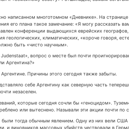
сно написанном многотомном «Дневнике». На странице
ия его плана такое замечание: «Я могу рассказать вам 
ставлен конференции выдающихся еврейских географов,
ия геологических, климатических, «короче говоря, ест
олжно быть «чисто научным».
Judenstaat», вопрос о месте был почти проигнорирова
ли Аргентина?»
Аргентине. Причины этого сегодня также забыты.
ставляло себе Аргентину как северную часть теперешн
очти незаселен.
еваний, которые сегодня сочли бы «геноцидом». Тузем
реблено или вытеснено. Называли эти акции почти по с
 были тогда обычным явлением. Одну из них вели США
и, и виновников массовых убийств чествовали в Герм