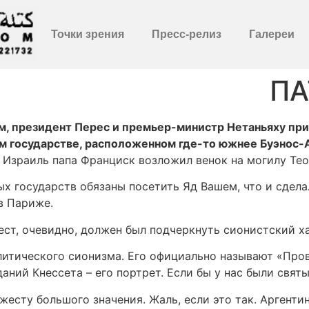
Точки зрения
Пресс-релиз
Галереи
ПА
м, президент Перес и премьер-министр Нетаньяху при
ом государстве, расположенном где-то южнее Буэнос-
 Израиль папа Франциск возложил венок на могилу Тео
 государств обязаны посетить Яд Вашем, что и сделал 
в Париже.
ст, очевидно, должен был подчеркнуть сионистский ха
литического сионизма. Его официально называют «Про
ний Кнессета – его портрет. Если бы у нас были святы
сту большого значения. Жаль, если это так. Аргенти