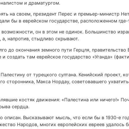
налистом и драматургом.
оять на своем, президент Перес и премьер-министр Не
тдали бы в еврейском государстве, расположенном где
 возможности, он в этом не одинок. Большинство изра
 а, напротив, стыдливо скрывают.
лго до окончания земного пути Герцля, правительств
 и создать там еврейское государство «Уганда» (факти
 Палестину от турецкого султана. Кенийский проект, 
ного сторонника, Макса Нордау, советовавшего ухватит
лявшие костяк движения: «Палестина или ничего!» Почи
зрыва сердца.
 описан. Высказывают мысль, что если бы в 1930-е го
ество Народов, многих европейских евреев удалось б