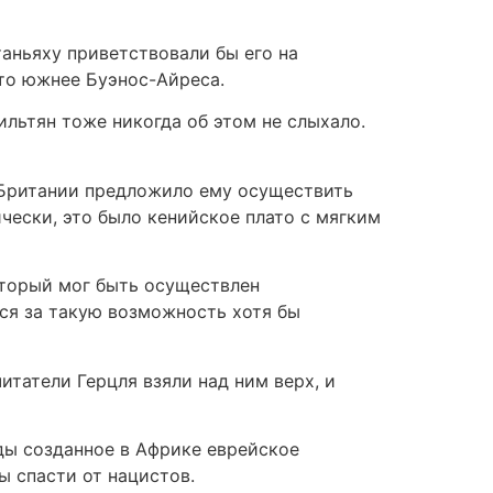
таньяху приветствовали бы его на
-то южнее Буэнос-Айреса.
ильтян тоже никогда об этом не слыхало.
о Британии предложило ему осуществить
чески, это было кенийское плато с мягким
который мог быть осуществлен
ься за такую возможность хотя бы
татели Герцля взяли над ним верх, и
ды созданное в Африке еврейское
ы спасти от нацистов.