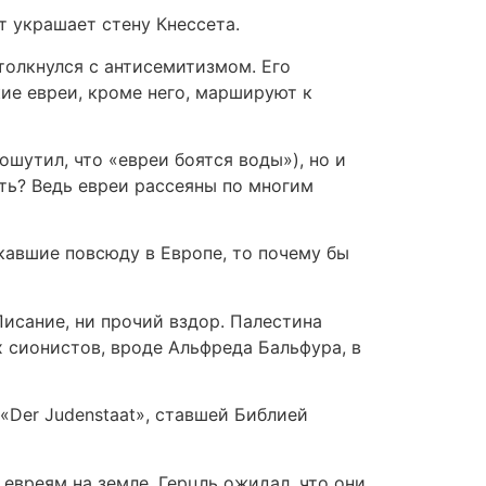
т украшает стену Кнессета.
толкнулся с антисемитизмом. Его
кие евреи, кроме него, маршируют к
ошутил, что «евреи боятся воды»), но и
ать? Ведь евреи рассеяны по многим
кавшие повсюду в Европе, то почему бы
Писание, ни прочий вздор. Палестина
х сионистов, вроде Альфреда Бальфура, в
«Der Judenstaat», ставшей Библией
евреям на земле. Герцль ожидал, что они