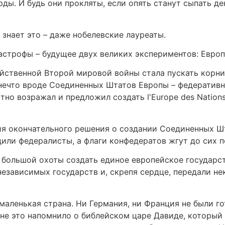
ы. И будь они прокляты, если опять станут сыпать ден
о знает это – даже нобелевские лауреаты.
строфы – будущее двух великих экспериментов: Европ
йственной Второй мировой войны стала пускать корни 
 нечто вроде Соединенных Штатов Европы – федератив
стно возражал и предложил создать l'Europe des Nation
ия окончательного решения о создании Соединенных Шт
дили федералисты, а флаги конфедератов жгут до сих п
о большой охоты создать единое европейское государс
независимых государств и, скрепя сердце, передали н
аленькая страна. Ни Германия, ни Франция не были гот
Мне это напомнило о библейском царе Давиде, который