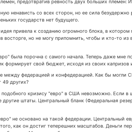
племен, предотвратив ревность двух больших племен: 
ую ненависть со всех сторон, но ее сила безудержно 
еньких государств нет будущего.
я идея привела к созданию огромного блока, в которо
в восторге, но не могу припомнить, чтобы и кто-то и
евро" была порочна с самого начала. Теперь даже мне 
ик формирует свой бюджет, исходя из своих капризов 
ие между федерацией и конфедерацией. Как бы могли С
 49 других?
 подобного кризису "евро" в США невозможно. Если в
е другие штаты. Центральный бланк (Федеральная резе
"евро" не основано на такой федерации. Центральный е
того, как он достиг теперешних масштабов. Деньги пе