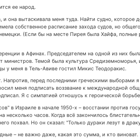
ится ее народ.
 и она вытаскивала меня туда. Найти судно, которое д
мела собственное расписание захода судов, но общего
емецки. (Если бы на месте Пирея была Хайфа, полные
ренции в Афинах. Председателем на одной из них была
нет министров. Темой была культура Средиземноморья
ы у меня в Тель-Авиве гостил Микис Теодоракис.
т. Напротив, перед последними греческими выборами я
 просил меня подписать воззвание к международной об
дписал. Я с симпатией отношусь к героической борьбе
сов" в Израиле в начале 1950-х – восстании против го
 на несколько часов. Когда всё закончилось блистател
го похвал. Но он сказал: "Только дураки лезут в драку
дные – не важно даже, какая это сумма, и кто виноват.