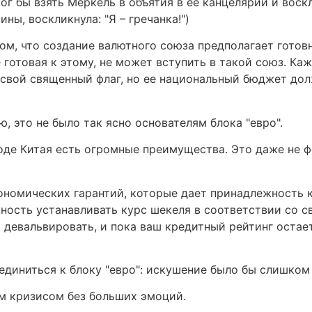
г бы взять Меркель в объятия в ее канцелярии и воскли
ны, воскликнула: "Я – гречанка!")
ом, что создание валютного союза предполагает готовн
 готовая к этому, не может вступить в такой союз. К
свой священный флаг, но ее национальный бюджет дол
, это не было так ясно основателям блока "евро".
оде Китая есть огромные преимущества. Это даже не ф
кономических гарантий, которые дает принадлежность к
ость устанавливать курс шекеля в соответствии со с
девальвировать, и пока ваш кредитный рейтинг остаетс
оединиться к блоку "евро": искушение было бы слишко
им кризисом без больших эмоций.