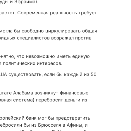
Иуды и Эфраима).
растет. Современная реальность требует
м могла бы свободно циркулировать общая
з видных специалистов возражал против
понятно, что невозможно иметь единую
и политических интересов.
ША существовать, если бы каждый из 50
 штате Алабама возникнут финансовые
рвная система) перебросит деньги из
вропейский банк мог бы предотвратить
ребросили бы из Брюсселя в Афины, и