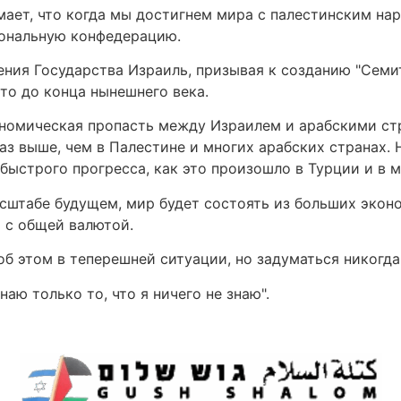
умает, что когда мы достигнем мира с палестинским на
иональную конфедерацию.
ния Государства Израиль, призывая к созданию "Семитс
это до конца нынешнего века.
ономическая пропасть между Израилем и арабскими стр
раз выше, чем в Палестине и многих арабских странах.
ыстрого прогресса, как это произошло в Турции и в 
асштабе будущем, мир будет состоять из больших экон
 с общей валютой.
б этом в теперешней ситуации, но задуматься никогда 
наю только то, что я ничего не знаю".