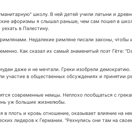
манитарную" школу. В ней детей учили латыни и древн
ские афоризмы я слышал раньше, чем сам пошел в школу
 уехать в Палестину.
имлянами. Недалекие римляне писали законы, чтобы и
нно. Как сказал их самый знаменитый поэт Гёте: "Das Gr
иудеи даже и не мечтали. Греки изобрели демократию.
ли участие в общественных обсуждениях и принятии р
сятся современные немцы. Неплохо пообщаться с греками
чень уж большие жизнелюбы.
я в плоть и кровь отношение, оказывает влияние на не
ческих лидеров к Германии. "Рехнулись они там на своем