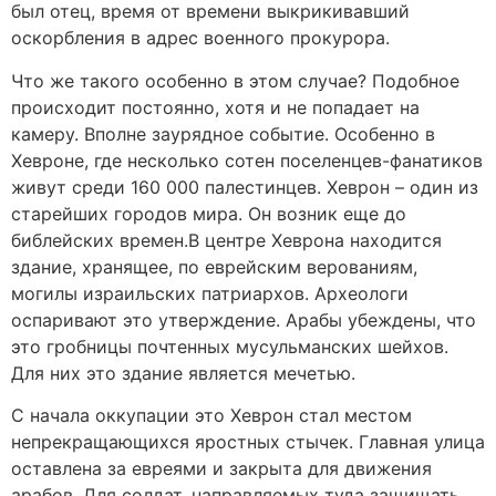
был отец, время от времени выкрикивавший
оскорбления в адрес военного прокурора.
Что же такого особенно в этом случае? Подобное
происходит постоянно, хотя и не попадает на
камеру. Вполне заурядное событие. Особенно в
Хевроне, где несколько сотен поселенцев-фанатиков
живут среди 160 000 палестинцев. Хеврон – один из
старейших городов мира. Он возник еще до
библейских времен.В центре Хеврона находится
здание, хранящее, по еврейским верованиям,
могилы израильских патриархов. Археологи
оспаривают это утверждение. Арабы убеждены, что
это гробницы почтенных мусульманских шейхов.
Для них это здание является мечетью.
C начала оккупации это Хеврон стал местом
непрекращающихся яростных стычек. Главная улица
оставлена за евреями и закрыта для движения
арабов. Для солдат, направляемых туда защищать