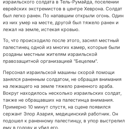
израильского солдата в Тель-Румайда, поселении
еврейских экстремистов в центре Хеврона. Солдат
был легко ранен. По напавшим открыли огонь. Один
из них умер на месте, другой был тяжело ранен и
лежал на земле, истекая кровью.
То, что происходило после этого, заснял местный
палестинец одной из многих камер, которые были
розданы местным жителям израильской
правозащитной организацией "Бецелем".
Персонал израильской машины скорой помощи
занялся раненным солдатом, не обращая внимания
на лежащего на земле тяжело раненного араба.
Вокруг находилось несколько израильских солдат,
также не обращавших на палестинца внимания.
Примерно 10 минут спустя, на сцене появился
сержант Элор Азария, медицинский работник. Он
подошел к раненному палестинцу, в упор выстрелил
ему в голову и убил его.