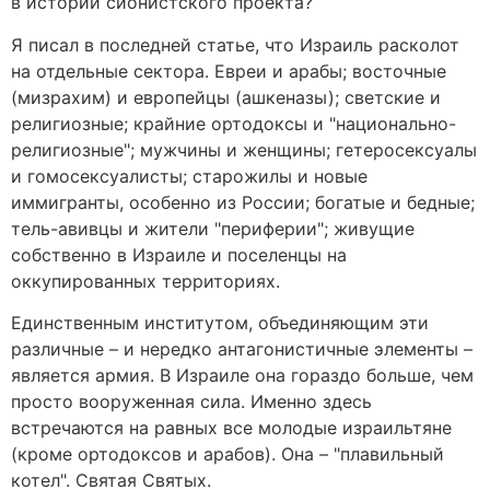
в истории сионистского проекта?
Я писал в последней статье, что Израиль расколот
на отдельные сектора. Евреи и арабы; восточные
(мизрахим) и европейцы (ашкеназы); светские и
религиозные; крайние ортодоксы и "национально-
религиозные"; мужчины и женщины; гетеросексуалы
и гомосексуалисты; старожилы и новые
иммигранты, особенно из России; богатые и бедные;
тель-авивцы и жители "периферии"; живущие
собственно в Израиле и поселенцы на
оккупированных территориях.
Единственным институтом, объединяющим эти
различные – и нередко антагонистичные элементы –
является армия. В Израиле она гораздо больше, чем
просто вооруженная сила. Именно здесь
встречаются на равных все молодые израильтяне
(кроме ортодоксов и арабов). Она – "плавильный
котел". Святая Святых.