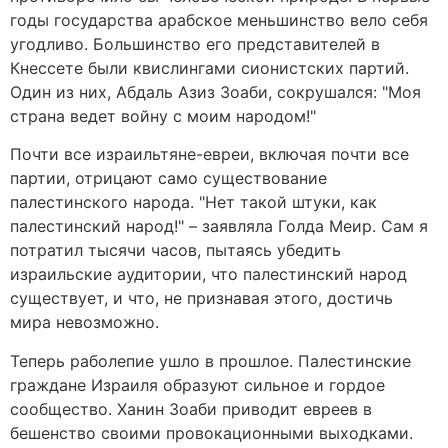
годы государства арабское меньшинство вело себя
угодливо. Большинство его представителей в
Кнессете были квислингами сионистских партий.
Один из них, Абдаль Азиз Зоаби, сокрушался: "Моя
страна ведет войну с моим народом!"
Почти все израильтяне-евреи, включая почти все
партии, отрицают само существование
палестинского народа. "Нет такой штуки, как
палестинский народ!" – заявляла Голда Меир. Сам я
потратил тысячи часов, пытаясь убедить
израильские аудитории, что палестинский народ
существует, и что, не признавая этого, достичь
мира невозможно.
Теперь раболепие ушло в прошлое. Палестинские
граждане Израиля образуют сильное и гордое
сообщество. Ханин Зоаби приводит евреев в
бешенство своими провокационными выходками.