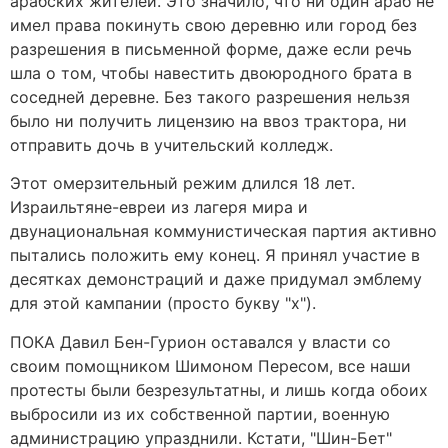
арабских жителей. Это значило, что ни один араб не
имел права покинуть свою деревню или город без
разрешения в письменной форме, даже если речь
шла о том, чтобы навестить двоюродного брата в
соседней деревне. Без такого разрешения нельзя
было ни получить лицензию на ввоз трактора, ни
отправить дочь в учительский колледж.
Этот омерзительный режим длился 18 лет.
Израильтяне-евреи из лагеря мира и
двунациональная коммунистическая партия активно
пытались положить ему конец. Я принял участие в
десятках демонстраций и даже придумал эмблему
для этой кампании (просто букву "х").
ПОКА Давил Бен-Гурион оставался у власти со
своим помощником Шимоном Пересом, все наши
протесты были безрезультатны, и лишь когда обоих
выбросили из их собственной партии, военную
администрацию упразднили. Кстати, "Шин-Бет"