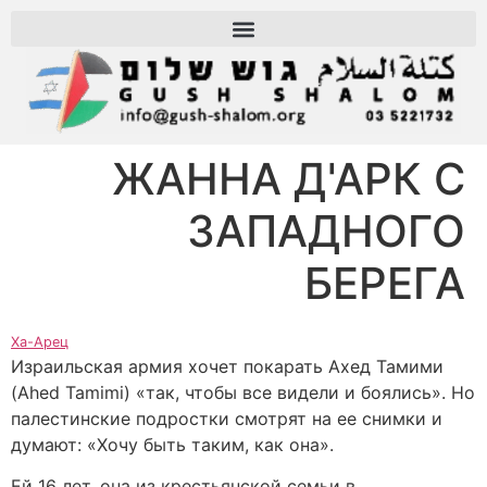
ЖАННА Д'АРК С
ЗАПАДНОГО
БЕРЕГА
Ха-Арец
Израильская армия хочет покарать Ахед Тамими
(Ahed Tamimi) «так, чтобы все видели и боялись». Но
палестинские подростки смотрят на ее снимки и
думают: «Хочу быть таким, как она».
Ей 16 лет, она из крестьянской семьи в