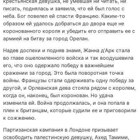
крестьянская девушка, не умевшая ни читать, ни
писать, поднялась и заявила, что ей был голос с
неба. Бог повелел ей спасти Францию. Каким-то
образом ей удалось добраться до двора еще не
коронованного короля и убедить его отправить ее с
армией на битву за город Орелан.
Надев доспехи и подняв знамя, Жанна д'Арк стала
во главе ошеломленного войска и так воодушевила
его, что оно одержало победу в важнейшем
сражении за город. Это была поворотная точка
войны. Французы стали одерживать одну победу за
другой, и Орлеанская дева стояла рядом с королем,
когда он, наконец, был коронован. Но удача
изменила ей. Война продолжалась, и она попала в
плен к британцам, которые судили ее и приговорили
к сожжению.
Партизанская кампания в Лондоне призывает
освободить палестинскую девушку, Ахед Тамими,