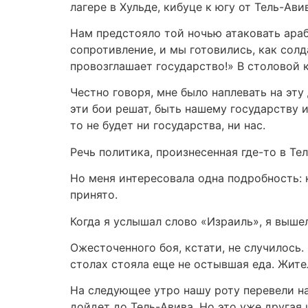
лагере в Хульде, кибуце к югу от Тель-Ави
Нам предстояло той ночью атаковать ара
сопротивление, и мы готовились, как солд
провозглашает государство!» В столовой 
Честно говоря, мне было наплевать на эту
эти бои решат, быть нашему государству и
то не будет ни государства, ни нас.
Речь политика, произнесенная где-то в Те
Но меня интересовала одна подробность: к
принято.
Когда я услышал слово «Израиль», я вышел
Ожесточенного боя, кстати, не случилось.
столах стояла еще не остывшая еда. Жите
На следующее утро нашу роту перевели на
дойдет до Тель-Авива. Но это уже другая 