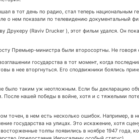
ал в тот день по радио, стал теперь национальным г
еле о нем показали по телевидению документальный фи
 Друкеру (Raviv Drucker ), этот фильм удался. Он пок
посту Премьер-министра были второсортны. Не говоря 
озглашении государства в тот момент, когда последний
овы в нее вторгнуться. Его сподвижники боялись прин
ние было таким уж неотложным. Если бы декларацию об
. После нашей победы в войне, хотя и с тяжелыми пот
ом точен, в нем есть несколько ошибок. Например, в н
ие государства на улицах. Это искажение, хотя сцену
, восторженные толпы появились в ноябре 1947 года, к
арство (предоставив Иерусалиму особый статус).