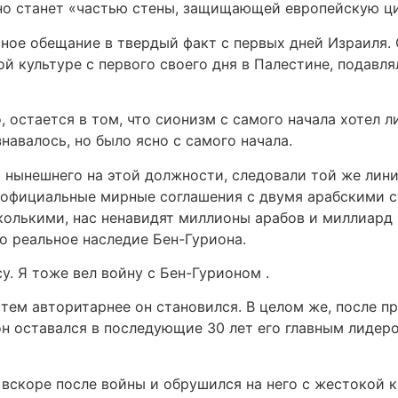
оно станет «частью стены, защищающей европейскую ц
ное обещание в твердый факт с первых дней Израиля. 
й культуре с первого своего дня в Палестине, подавл
, остается в том, что сионизм с самого начала хотел л
навалось, но было ясно с самого начала.
о нынешнего на этой должности, следовали той же лин
ть официальные мирные соглашения с двумя арабскими 
колькими, нас ненавидят миллионы арабов и миллиард 
во реальное наследие Бен-Гуриона.
. Я тоже вел войну с Бен-Гурионом .
тем авторитарнее он становился. В целом же, после п
он оставался в последующие 30 лет его главным лидер
вскоре после войны и обрушился на него с жестокой 