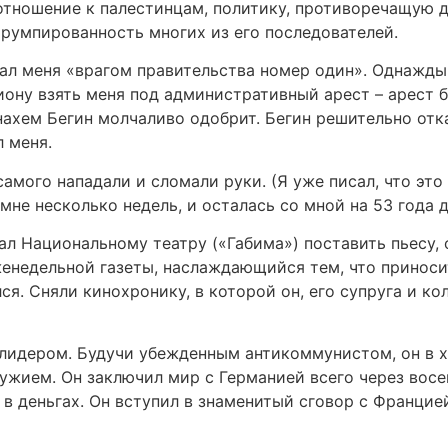
отношение к палестинцам, политику, противоречащую
румпированность многих из его последователей.
ал меня «врагом правительства номер один». Однажды 
ну взять меня под административный арест – арест бе
ахем Бегин молчаливо одобрит. Бегин решительно отка
л меня.
амого нападали и сломали руки. (Я уже писал, что это
не несколько недель, и осталась со мной на 53 года 
ал Национальному театру («Габима») поставить пьесу, 
енедельной газеты, наслаждающийся тем, что приносит
ся. Сняли кинохронику, в которой он, его супруга и ко
идером. Будучи убежденным антикоммунистом, он в х
жием. Он заключил мир с Германией всего через восем
в деньгах. Он вступил в знаменитый сговор с Францией