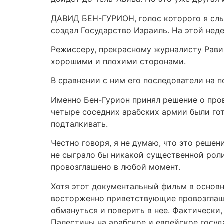
ДАВИД БЕН-ГУРИОН, голос которого я слыш
создал Государство Израиль. На этой нед
Режиссеру, прекрасному журналисту Равиву
хорошими и плохими сторонами.
В сравнении с ним его последователи на 
Именно Бен-Гурион принял решение о пров
четыре соседних арабских армии были гот
подталкивать.
Честно говоря, я не думаю, что это реше
не сыграло бы никакой существенной роли
провозглашено в любой момент.
Хотя этот документальный фильм в основн
восторженно приветствующие провозглашен
обмануться и поверить в нее. Фактически
Палестины на арабское и еврейское госуд