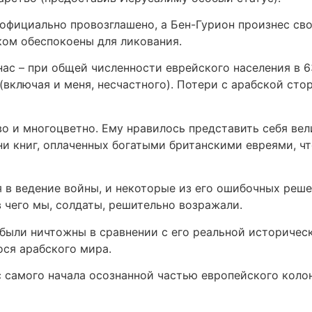
 официально провозглашено, а Бен-Гурион произнес сво
ком обеспокоены для ликования.
нас – при общей численности еврейского населения в 
включая и меня, несчастного). Потери с арабской ст
и многоцветно. Ему нравилось представить себя вел
ни книг, оплаченных богатыми британскими евреями, 
я в ведение войны, и некоторые из его ошибочных реш
 чего мы, солдаты, решительно возражали.
 были ничтожны в сравнении с его реальной историче
ся арабского мира.
 самого начала осознанной частью европейского колон