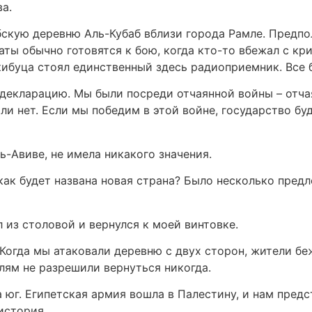
ва.
бскую деревню Аль-Кубаб вблизи города Рамле. Предпо
аты обычно готовятся к бою, когда кто-то вбежал с кр
кибуца стоял единственный здесь радиоприемник. Все б
 декларацию. Мы были посреди отчаянной войны – отча
ли нет. Если мы победим в этой войне, государство бу
ль-Авиве, не имела никакого значения.
ак будет названа новая страна? Было несколько предло
 из столовой и вернулся к моей винтовке.
 Когда мы атаковали деревню с двух сторон, жители бе
лям не разрешили вернуться никогда.
 юг. Египетская армия вошла в Палестину, и нам предс
история.