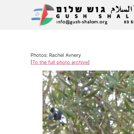
Photos: Rachel Avnery
[
To the full photo archive
]