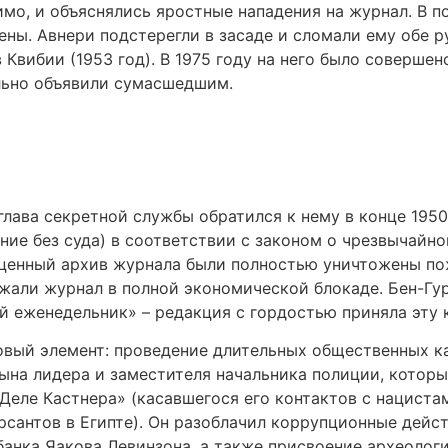
имо, и объяснялись яростные нападения на журнал. В
ны. Авнери подстерегли в засаде и сломали ему обе ру
 Квибии (1953 год). В 1975 году на него было соверше
льно объявили сумасшедшим.
 глава секретной службы обратился к нему в конце 195
ие без суда) в соответствии с законом о чрезвычайном
сценный архив журнала были полностью уничтожены пож
жали журнал в полной экономической блокаде. Бен-Гу
ий еженедельник» – редакция с гордостью приняла эту 
овый элемент: проведение длительных общественных ка
ына лидера и заместителя начальника полиции, которы
Деле Кастнера» (касавшегося его контактов с нациста
рсантов в Египте). Он разоблачил коррупционные дейс
банка Яакова Левинзона, а также присвоение археоло