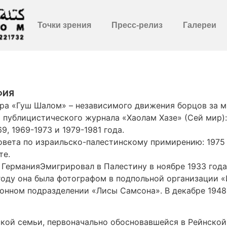
Точки зрения
Пресс-релиз
Галереи
ФИЯ
ра «Гуш Шалом» – независимого движения борцов за ми
 публицистического журнала «Хаолам Хазе» (Сей мир): 
9, 1969-1973 и 1979-1981 года.
овета по израильско-палестинскому примирению: 1975 
те.
, ГерманияЭмигрировал в Палестину в ноябре 1933 года
году она была фотографом в подпольной организации «
онном подразделении «Лисы Самсона». В декабре 1948
ой семьи, первоначально обосновавшейся в Рейнской 