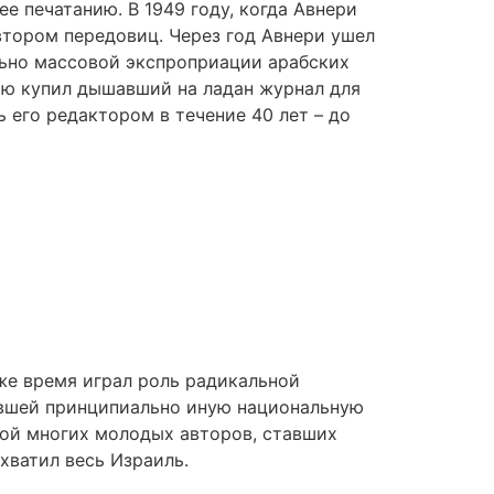
е печатанию. В 1949 году, когда Авнери
втором передовиц. Через год Авнери ушел
ельно массовой экспроприации арабских
жию купил дышавший на ладан журнал для
 его редактором в течение 40 лет – до
же время играл роль радикальной
авшей принципиально иную национальную
лой многих молодых авторов, ставших
хватил весь Израиль.