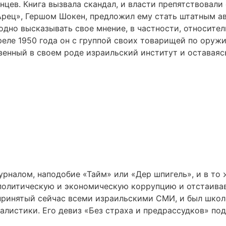
цев. Книга вызвала скандал, и власти препятствовали е
Арец», Гершом Шокен, предложил ему стать штатным а
бодно высказывать свое мнение, в частности, относит
реле 1950 года он с группой своих товарищей по ору
венный в своем роде израильский институт и оставаясь
рналом, наподобие «Тайм» или «Дер шпигель», и в то 
 политическую и экономическую коррупцию и отстаив
 принятый сейчас всеми израильскими СМИ, и был шко
листики. Его девиз «Без страха и предрассудков» под