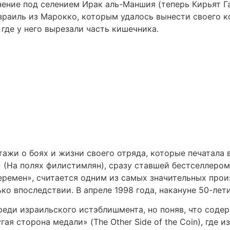
ение под селением Ирак аль-Маншия (теперь Кирьят Га
зраиль из Марокко, которым удалось вынести своего к
где у него вырезали часть кишечника.
тажи о боях и жизни своего отряда, которые печатала 
 (На полях филистимлян), сразу ставшей бестселлером.
ремен», считается одним из самых значительных прои
ко впоследствии. В апреле 1998 года, накануне 50-лет
реди израильского истэблишмента, но поняв, что соде
ая сторона медали» (The Other Side of the Coin), где