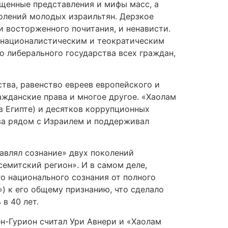
ященные представления и мифы масс, а
олений молодых израильтян. Дерзкое
 восторженного почитания, и ненависти.
о националистическим и теократическим
о либерального государства всех граждан,
ства, равенство евреев европейского и
ажданские права и многое другое. «Хаолам
 Египте) и десятков коррупционных
тва рядом с Израилем и поддерживал
равлял сознание» двух поколений
емитский регион». И в самом деле,
 национального сознания от полного
) к его общему признанию, что сделало
в 40 лет.
ен-Гурион считал Ури Авнери и «Хаолам