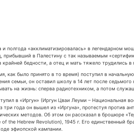
а и полгода «акклиматизировалась» в легендарном моша
тец, прибывший в Палестину с так называемым «сертифи
в крайней бедности, а отец и мать тяжело трудились в 
имя, как было принято в то время) поступил в начальну
ения семьи, он оставил школу в 14 лет после седьмого 
ывать на жизнь: сперва радиотехником, а потом служа
 вступил в «Иргун» (Иргун Цваи Леуми – Национальная в
 три года он вышел из «Иргуна», протестуя против ан
ических методов. Об этом он рассказал в брошюре «Те
ase of the Hebrew Revolution), 1945 г. Его единственный
ходе эфиопской кампании.