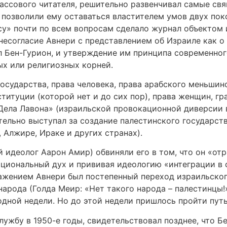
ассового читателя, решительно развенчивал самые св
 позволили ему оставаться властителем умов двух пок
у» почти по всем вопросам сделало журнал объектом и
несогласие Авнери с представлением об Израиле как 
л Бен-Гурион, и утверждение им принципа современног
ых или религиозных корней.
государства, права человека, права арабского меньшин
титуции (которой нет и до сих пор), права женщин, гр
Дела Лавона» (израильской провокационной диверсии в
ительно выступал за создание палестинского государс
, Алжире, Ираке и других странах).
й идеолог Аарон Амир) обвиняли его в том, что он «от
циональный дух и прививая идеологию «интеграции в с
ением Авнери был постепенный переход израильского
арода (Голда Меир: «Нет такого народа – палестинцы!»
дной недели. Но до этой недели пришлось пройти путь 
лужбу в 1950-е годы, свидетельствовал позднее, что Б