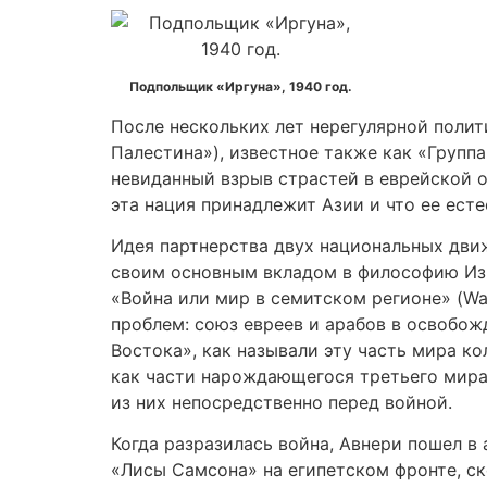
Подпольщик «Иргуна», 1940 год.
После нескольких лет нерегулярной поли
Палестина»), известное также как «Групп
невиданный взрыв страстей в еврейской о
эта нация принадлежит Азии и что ее ес
Идея партнерства двух национальных движ
своим основным вкладом в философию Изр
«Война или мир в семитском регионе» (War
проблем: союз евреев и арабов в освобо
Востока», как называли эту часть мира к
как части нарождающегося третьего мир
из них непосредственно перед войной.
Когда разразилась война, Авнери пошел в
«Лисы Самсона» на египетском фронте, ск