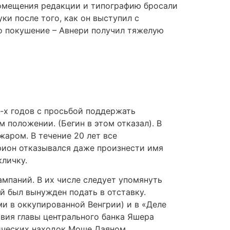
 помещения редакции и типографию бросали
ки после того, как он выступил с
но покушение – Авнери получил тяжелую
0-х годов с просьбой поддержать
 положении. (Бегин в этом отказал). В
аром. В течение 20 лет все
рион отказывался даже произнести имя
кличку.
мпаний. В их числе следует упомянуть
й был вынужден подать в отставку.
ми в оккупированной Венгрии) и в «Деле
твия главы центрального банка Яшера
гических находок Моше Даяном.