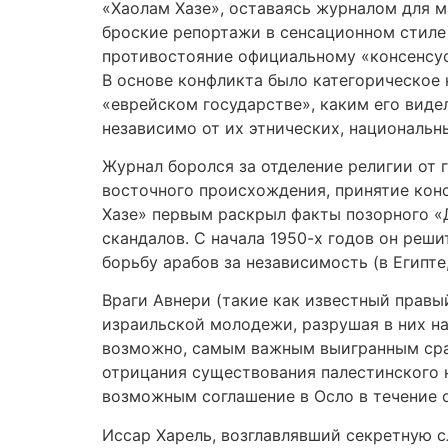
«Хаолам Хазе», оставаясь журналом для м
броские репортажи в сенсационном стиле
противостояние официальному «консенсус
В основе конфликта было категорическое 
«еврейском государстве», каким его виде
независимо от их этнических, национальн
Журнал боролся за отделение религии от 
восточного происхождения, принятие конс
Хазе» первым раскрыл факты позорного «
скандалов. С начала 1950-х годов он реш
борьбу арабов за независимость (в Египте
Враги Авнери (такие как известный правы
израильской молодежи, разрушая в них на
возможно, самым важным выигранным сраж
отрицания существования палестинского н
возможным соглашение в Осло в течение о
Иссар Харель, возглавлявший секретную с