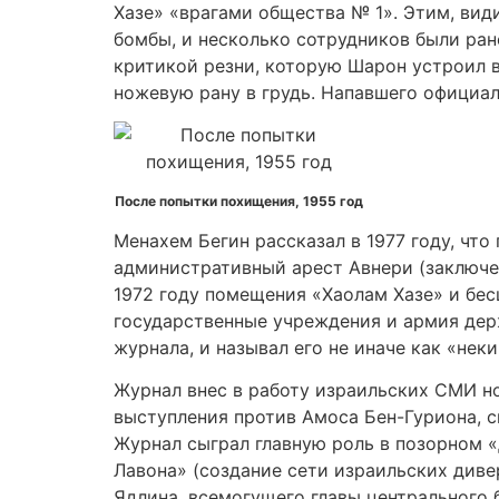
Хазе» «врагами общества № 1». Этим, вид
бомбы, и несколько сотрудников были ране
критикой резни, которую Шарон устроил в
ножевую рану в грудь. Напавшего официа
После попытки похищения, 1955 год
Менахем Бегин рассказал в 1977 году, что
административный арест Авнери (заключен
1972 году помещения «Хаолам Хазе» и бе
государственные учреждения и армия дер
журнала, и называл его не иначе как «нек
Журнал внес в работу израильских СМИ н
выступления против Амоса Бен-Гуриона, с
Журнал сыграл главную роль в позорном «
Лавона» (создание сети израильских диве
Ядлина, всемогущего главы центрального 