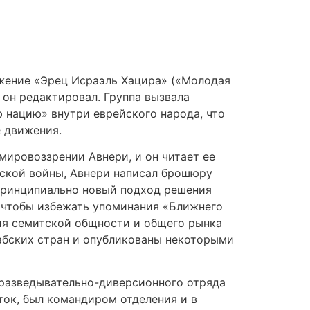
ижение «Эрец Исраэль Хацира» («Молодая
 он редактировал. Группа вызвала
ю нацию» внутри еврейского народа, что
 движения.
мировоззрении Авнери, и он читает ее
бской войны, Авнери написал брошюру
л принципиально новый подход решения
, чтобы избежать упоминания «Ближнего
ния семитской общности и общего рынка
абских стран и опубликованы некоторыми
м разведывательно-диверсионного отряда
ток, был командиром отделения и в